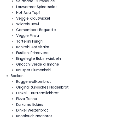
Selfmade Currysauce
Lauwarmer Spinatsalat
Hot Asia Topf
Veggie Krautwickel
Wildreis Bowl
Camembert Baguette
Veggie Pinsa
Tortellini Funghi
Kohlrabi Apfelsalat
Fusilloni Primavera
Eingelegte Rubinzwiebeln
Gnocchi verde al limone
Knusper Blumenkohl
Backen
Roggenvollkornbrot
Original türkisches Fladenbrot
Dinkel – Buttermilchbrot
Pizza Tonno
Kurkuma Eckies
Dinkel Weizenbrot
Knoblauch Naanbrot