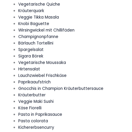
Vegetarische Quiche
Kräuterquark
Veggie Tikka Masala
Knobi Baguette
Wirsingwickel mit Chillifäden
Champignonpfanne
Bärlauch Tortellini
Spargelsalat
Sigara Börek
Vegetarische Moussaka
Hirtensalat
Lauchzwiebel Frischkäse
Paprikaaufstrich
Gnocchis in Champion Kräuterbuttersauce
Kräuterbutter
Veggie Maki Sushi
Käse Fiorelli
Pasta in Paprikasauce
Pasta colorata
Kichererbsencurry