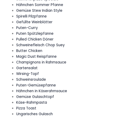
Hähnchen Sommer Pfanne
Gemüse Stew Indian Style
Spirelli Pilzpfanne
Gefüllte Weinblätter
Puten-Curry
Puten Spätzlepfanne
Pulled Chicken Döner
Schweinefleisch Chop Suey
Butter Chicken
Magic Dust Reispfanne
Champignons in Rahmsauce
Gartensalat
Wirsing-Topf
Schweinsroulade
Puten-Gemüsepfanne
Hähnchen in Käserahmsauce
Gemüse Gulaschtopf
Käse-Rahmpasta
Pizza Toast
Ungarisches Gulasch