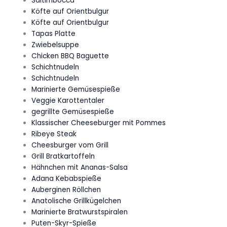
Saltimbocca
Köfte auf Orientbulgur
Köfte auf Orientbulgur
Tapas Platte
Zwiebelsuppe
Chicken BBQ Baguette
Schichtnudeln
Schichtnudeln
Marinierte Gemüsespieße
Veggie Karottentaler
gegrillte Gemüsespieße
Klassischer Cheeseburger mit Pommes
Ribeye Steak
Cheesburger vom Grill
Grill Bratkartoffeln
Hähnchen mit Ananas-Salsa
Adana Kebabspieße
Auberginen Röllchen
Anatolische Grillkügelchen
Marinierte Bratwurstspiralen
Puten-Skyr-Spieße