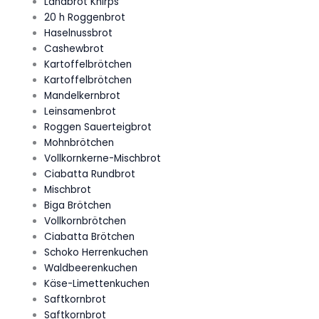
Landbrot Knirps
20 h Roggenbrot
Haselnussbrot
Cashewbrot
Kartoffelbrötchen
Kartoffelbrötchen
Mandelkernbrot
Leinsamenbrot
Roggen Sauerteigbrot
Mohnbrötchen
Vollkornkerne-Mischbrot
Ciabatta Rundbrot
Mischbrot
Biga Brötchen
Vollkornbrötchen
Ciabatta Brötchen
Schoko Herrenkuchen
Waldbeerenkuchen
Käse-Limettenkuchen
Saftkornbrot
Saftkornbrot