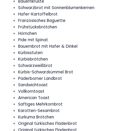
Bauernkruste
Schwarzbrot mit Sonnenblumenkernen
Hafer-Kartoffelbrot
Französisches Baguette
Frühstücksbrötchen
Hörnchen
Pide mit Spinat
Bauernbrot mit Hafer & Dinkel
Kürbisstuten
Kürbisbrötchen
Schwarzweißbrot
Kürbis-Schwarzkümmel Brot
Paderborner Landbrot
Sandwichtoast
Vollkorntoast
American Toast
Saftiges Mehrkornbrot
Karotten-Sesambrot
Kurkuma Brötchen
Original türkisches Fladenbrot
Original türkisches Fladenbrot