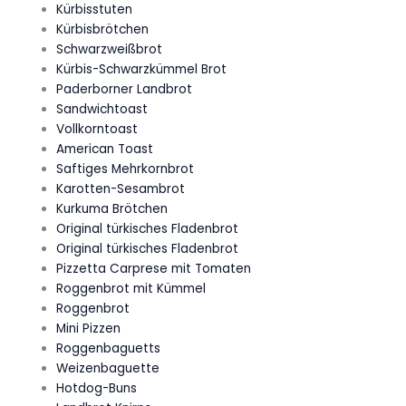
Kürbisstuten
Kürbisbrötchen
Schwarzweißbrot
Kürbis-Schwarzkümmel Brot
Paderborner Landbrot
Sandwichtoast
Vollkorntoast
American Toast
Saftiges Mehrkornbrot
Karotten-Sesambrot
Kurkuma Brötchen
Original türkisches Fladenbrot
Original türkisches Fladenbrot
Pizzetta Carprese mit Tomaten
Roggenbrot mit Kümmel
Roggenbrot
Mini Pizzen
Roggenbaguetts
Weizenbaguette
Hotdog-Buns