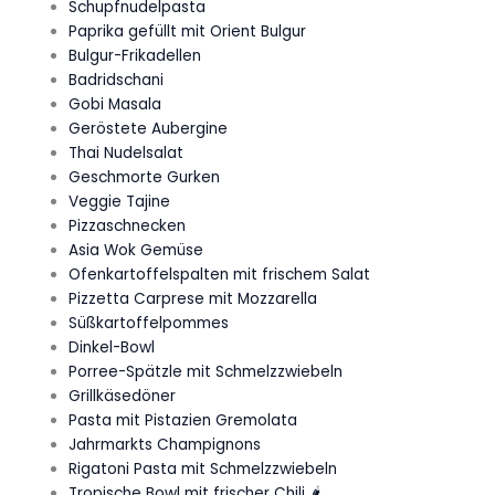
Schupfnudelpasta
Paprika gefüllt mit Orient Bulgur
Bulgur-Frikadellen
Badridschani
Gobi Masala
Geröstete Aubergine
Thai Nudelsalat
Geschmorte Gurken
Veggie Tajine
Pizzaschnecken
Asia Wok Gemüse
Ofenkartoffelspalten mit frischem Salat
Pizzetta Carprese mit Mozzarella
Süßkartoffelpommes
Dinkel-Bowl
Porree-Spätzle mit Schmelzzwiebeln
Grillkäsedöner
Pasta mit Pistazien Gremolata
Jahrmarkts Champignons
Rigatoni Pasta mit Schmelzzwiebeln
Tropische Bowl mit frischer Chili 🌶️