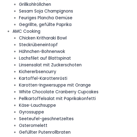
Grillkohlröllchen
Sesam Soja Champignons
Feuriges Plancha Gemüse
Gegrillte, gefüllte Paprika
AMC Cooking
Chicken Kritharaki Bowl
Steckrübeneintopf
Hähnchen-Bohnenwok
Lachsfilet auf Blattspinat
Linsensalat mit Zuckerschoten
Kichererbsencurry
Kartoffel-Karottenrösti
Karotten-Ingwersuppe mit Orange
White Chocolate Cranberry Cupcakes
Pellkartoffelsalat mit Paprikakonfetti
Käse-Lauchsuppe
Gyrossuppe
Seeteufel-geschnetzeltes
Osteromelett
Gefüllter Putenrollbraten