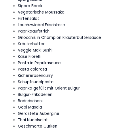
Sigara Börek
Vegetarische Moussaka
Hirtensalat
Lauchzwiebel Frischkäse
Paprikaaufstrich
Gnocchis in Champion Kräuterbuttersauce
Kräuterbutter
Veggie Maki Sushi
Käse Fiorelli
Pasta in Paprikasauce
Pasta colorata
Kichererbsencurry
Schupfnudelpasta
Paprika gefüllt mit Orient Bulgur
Bulgur-Frikadellen
Badridschani
Gobi Masala
Geröstete Aubergine
Thai Nudelsalat
Geschmorte Gurken