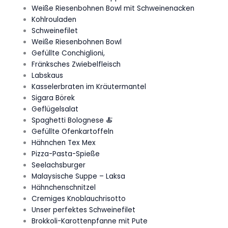
Weiße Riesenbohnen Bowl mit Schweinenacken
Kohlrouladen
Schweinefilet
Weiße Riesenbohnen Bowl
Gefüllte Conchiglioni,
Fränksches Zwiebelfleisch
Labskaus
Kasselerbraten im Kräutermantel
Sigara Börek
Geflügelsalat
Spaghetti Bolognese 🍝
Gefüllte Ofenkartoffeln
Hähnchen Tex Mex
Pizza-Pasta-Spieße
Seelachsburger
Malaysische Suppe – Laksa
Hähnchenschnitzel
Cremiges Knoblauchrisotto
Unser perfektes Schweinefilet
Brokkoli-Karottenpfanne mit Pute