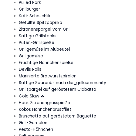
Pulled Pork
Grillburger
Kefir Schaschlik
Gefüllte Spitzpaprika
Zitronenspargel vom Grill
Saftige Grillsteaks
Puten-Grillspieße
Grillgemüse im Alubeutel
Grillgemüse
Fruchtige Hähnchenspieße
Devils Rolls
Marinierte Bratwurstspiralen
Saftige Spareribs nach die_grillcommunity
Grillspargel auf geröstetem Ciabatta
Cole Slaw 🔥
Hack Zitronengrasspieße
Kokos Hähnchenbrustfilet
Bruschetta auf geröstetem Baguette
Grill-Garnelen
Pesto-Hähnchen