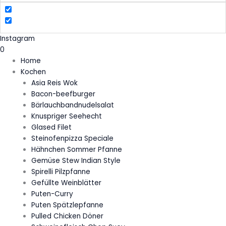
Instagram
0
Home
Kochen
Asia Reis Wok
Bacon-beefburger
Bärlauchbandnudelsalat
Knuspriger Seehecht
Glased Filet
Steinofenpizza Speciale
Hähnchen Sommer Pfanne
Gemüse Stew Indian Style
Spirelli Pilzpfanne
Gefüllte Weinblätter
Puten-Curry
Puten Spätzlepfanne
Pulled Chicken Döner