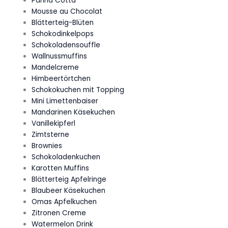
Panna Cotta
Mousse au Chocolat
Blätterteig-Blüten
Schokodinkelpops
Schokoladensouffle
Wallnussmuffins
Mandelcreme
Himbeertörtchen
Schokokuchen mit Topping
Mini Limettenbaiser
Mandarinen Käsekuchen
Vanillekipferl
Zimtsterne
Brownies
Schokoladenkuchen
Karotten Muffins
Blätterteig Apfelringe
Blaubeer Käsekuchen
Omas Apfelkuchen
Zitronen Creme
Watermelon Drink