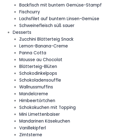
Backfisch mit buntem Gemüse-Stampf
Fischcurry
Lachsfilet auf buntem Linsen-Gemüse
Schweinefleisch süß sauer
Desserts
Zucchini Blätterteig Snack
Lemon-Banana-Creme
Panna Cotta
Mousse au Chocolat
Blätterteig-Blüten
Schokodinkelpops
Schokoladensouffle
Wallnussmuffins
Mandelcreme
Himbeertörtchen
Schokokuchen mit Topping
Mini Limettenbaiser
Mandarinen Käsekuchen
Vanillekipferl
Zimtsterne