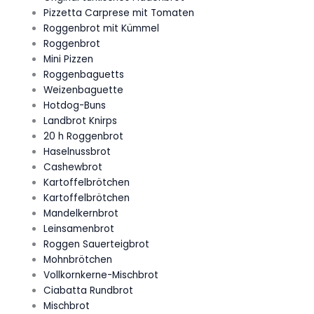
Pizzetta Carprese mit Tomaten
Roggenbrot mit Kümmel
Roggenbrot
Mini Pizzen
Roggenbaguetts
Weizenbaguette
Hotdog-Buns
Landbrot Knirps
20 h Roggenbrot
Haselnussbrot
Cashewbrot
Kartoffelbrötchen
Kartoffelbrötchen
Mandelkernbrot
Leinsamenbrot
Roggen Sauerteigbrot
Mohnbrötchen
Vollkornkerne-Mischbrot
Ciabatta Rundbrot
Mischbrot