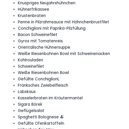
Knuspriges Neujahrshühnchen
Hühnerfrikassee
Krustenbraten
Penne in Pilzrahmsauce mit Hähnchenbrustfilet
Conchiglioni mit Paprika-Pilzfüllung
Bacon Schweinefilet
Gyros mit Tomatenreis
Orientalische Hühnersuppe
Weiße Riesenbohnen Bowl mit Schweinenacken
Kohlrouladen
Schweinefilet
Weiße Riesenbohnen Bowl
Gefüllte Conchiglioni,
Fränksches Zwiebelfleisch
Labskaus
Kasselerbraten im Kräutermantel
Sigara Börek
Geflügelsalat
Spaghetti Bolognese 🍝
Gefüllte Ofenkartoffeln