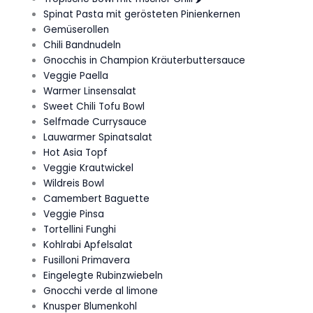
Spinat Pasta mit gerösteten Pinienkernen
Gemüserollen
Chili Bandnudeln
Gnocchis in Champion Kräuterbuttersauce
Veggie Paella
Warmer Linsensalat
Sweet Chili Tofu Bowl
Selfmade Currysauce
Lauwarmer Spinatsalat
Hot Asia Topf
Veggie Krautwickel
Wildreis Bowl
Camembert Baguette
Veggie Pinsa
Tortellini Funghi
Kohlrabi Apfelsalat
Fusilloni Primavera
Eingelegte Rubinzwiebeln
Gnocchi verde al limone
Knusper Blumenkohl