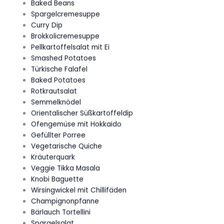
Baked Beans
Spargelcremesuppe
Curry Dip
Brokkolicremesuppe
Pellkartoffelsalat mit Ei
Smashed Potatoes
Türkische Falafel
Baked Potatoes
Rotkrautsalat
Semmelknödel
Orientalischer Süßkartoffeldip
Ofengemüse mit Hokkaido
Gefüllter Porree
Vegetarische Quiche
Kräuterquark
Veggie Tikka Masala
Knobi Baguette
Wirsingwickel mit Chillifäden
Champignonpfanne
Bärlauch Tortellini
Spargelsalat