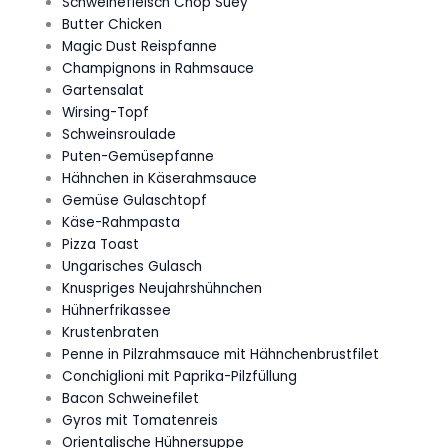
Schweinefleisch Chop Suey
Butter Chicken
Magic Dust Reispfanne
Champignons in Rahmsauce
Gartensalat
Wirsing-Topf
Schweinsroulade
Puten-Gemüsepfanne
Hähnchen in Käserahmsauce
Gemüse Gulaschtopf
Käse-Rahmpasta
Pizza Toast
Ungarisches Gulasch
Knuspriges Neujahrshühnchen
Hühnerfrikassee
Krustenbraten
Penne in Pilzrahmsauce mit Hähnchenbrustfilet
Conchiglioni mit Paprika-Pilzfüllung
Bacon Schweinefilet
Gyros mit Tomatenreis
Orientalische Hühnersuppe