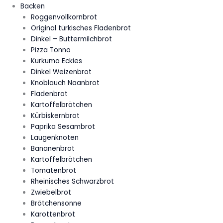
Backen
Roggenvollkornbrot
Original türkisches Fladenbrot
Dinkel – Buttermilchbrot
Pizza Tonno
Kurkuma Eckies
Dinkel Weizenbrot
Knoblauch Naanbrot
Fladenbrot
Kartoffelbrötchen
Kürbiskernbrot
Paprika Sesambrot
Laugenknoten
Bananenbrot
Kartoffelbrötchen
Tomatenbrot
Rheinisches Schwarzbrot
Zwiebelbrot
Brötchensonne
Karottenbrot