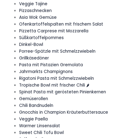
Veggie Tajine
Pizzaschnecken
Asia Wok Gemüse
Ofenkartoffelspalten mit frischem Salat
Pizzetta Carprese mit Mozzarella
Süßkartoffelpommes
Dinkel-Bowl
Porree-Spätzle mit Schmelzzwiebeln
Grillkäsedöner
Pasta mit Pistazien Gremolata
Jahrmarkts Champignons
Rigatoni Pasta mit Schmelzzwiebeln
Tropische Bowl mit frischer Chili 🌶️
Spinat Pasta mit gerösteten Pinienkernen
Gemüserollen
Chili Bandnudeln
Gnocchis in Champion Kräuterbuttersauce
Veggie Paella
Warmer Linsensalat
Sweet Chili Tofu Bowl