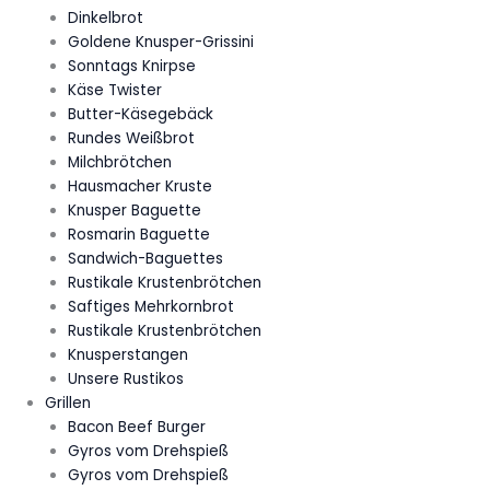
Dinkelbrot
Goldene Knusper-Grissini
Sonntags Knirpse
Käse Twister
Butter-Käsegebäck
Rundes Weißbrot
Milchbrötchen
Hausmacher Kruste
Knusper Baguette
Rosmarin Baguette
Sandwich-Baguettes
Rustikale Krustenbrötchen
Saftiges Mehrkornbrot
Rustikale Krustenbrötchen
Knusperstangen
Unsere Rustikos
Grillen
Bacon Beef Burger
Gyros vom Drehspieß
Gyros vom Drehspieß