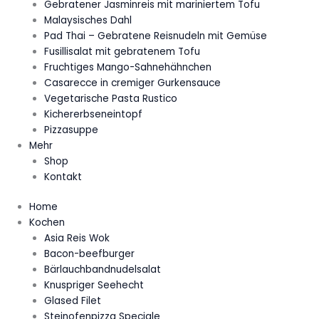
Gebratener Jasminreis mit mariniertem Tofu
Malaysisches Dahl
Pad Thai – Gebratene Reisnudeln mit Gemüse
Fusillisalat mit gebratenem Tofu
Fruchtiges Mango-Sahnehähnchen
Casarecce in cremiger Gurkensauce
Vegetarische Pasta Rustico
Kichererbseneintopf
Pizzasuppe
Mehr
Shop
Kontakt
Home
Kochen
Asia Reis Wok
Bacon-beefburger
Bärlauchbandnudelsalat
Knuspriger Seehecht
Glased Filet
Steinofenpizza Speciale