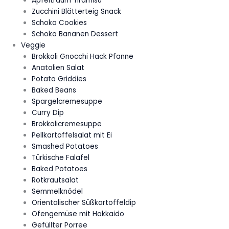
Apfeltraum Tiramisu
Zucchini Blätterteig Snack
Schoko Cookies
Schoko Bananen Dessert
Veggie
Brokkoli Gnocchi Hack Pfanne
Anatolien Salat
Potato Griddies
Baked Beans
Spargelcremesuppe
Curry Dip
Brokkolicremesuppe
Pellkartoffelsalat mit Ei
Smashed Potatoes
Türkische Falafel
Baked Potatoes
Rotkrautsalat
Semmelknödel
Orientalischer Süßkartoffeldip
Ofengemüse mit Hokkaido
Gefüllter Porree