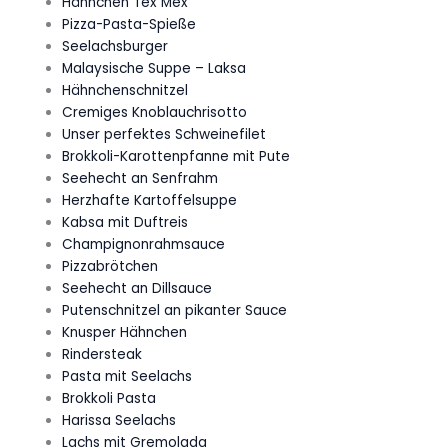
Hähnchen Tex Mex
Pizza-Pasta-Spieße
Seelachsburger
Malaysische Suppe – Laksa
Hähnchenschnitzel
Cremiges Knoblauchrisotto
Unser perfektes Schweinefilet
Brokkoli-Karottenpfanne mit Pute
Seehecht an Senfrahm
Herzhafte Kartoffelsuppe
Kabsa mit Duftreis
Champignonrahmsauce
Pizzabrötchen
Seehecht an Dillsauce
Putenschnitzel an pikanter Sauce
Knusper Hähnchen
Rindersteak
Pasta mit Seelachs
Brokkoli Pasta
Harissa Seelachs
Lachs mit Gremolada