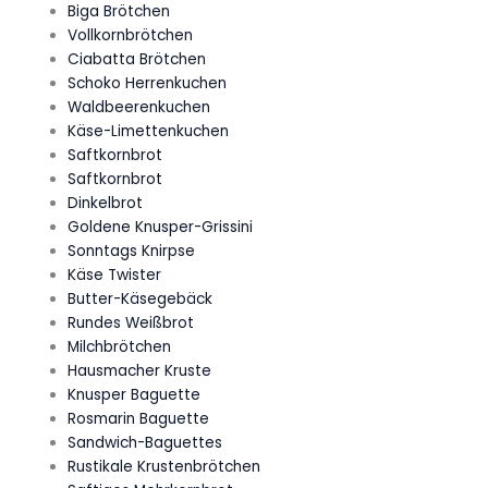
Biga Brötchen
Vollkornbrötchen
Ciabatta Brötchen
Schoko Herrenkuchen
Waldbeerenkuchen
Käse-Limettenkuchen
Saftkornbrot
Saftkornbrot
Dinkelbrot
Goldene Knusper-Grissini
Sonntags Knirpse
Käse Twister
Butter-Käsegebäck
Rundes Weißbrot
Milchbrötchen
Hausmacher Kruste
Knusper Baguette
Rosmarin Baguette
Sandwich-Baguettes
Rustikale Krustenbrötchen