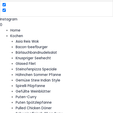
Instagram
0
Home
Kochen
Asia Reis Wok
Bacon-beefburger
Bärlauchbandnudelsalat
Knuspriger Seehecht
Glased Filet
Steinofenpizza Speciale
Hähnchen Sommer Pfanne
Gemüse Stew Indian Style
Spirelli Pilzpfanne
Gefüllte Weinblätter
Puten-Curry
Puten Spätzlepfanne
Pulled Chicken Döner