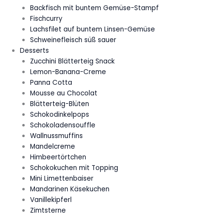
Backfisch mit buntem Gemüse-Stampf
Fischcurry
Lachsfilet auf buntem Linsen-Gemüse
Schweinefleisch süß sauer
Desserts
Zucchini Blätterteig Snack
Lemon-Banana-Creme
Panna Cotta
Mousse au Chocolat
Blätterteig-Blüten
Schokodinkelpops
Schokoladensouffle
Wallnussmuffins
Mandelcreme
Himbeertörtchen
Schokokuchen mit Topping
Mini Limettenbaiser
Mandarinen Käsekuchen
Vanillekipferl
Zimtsterne