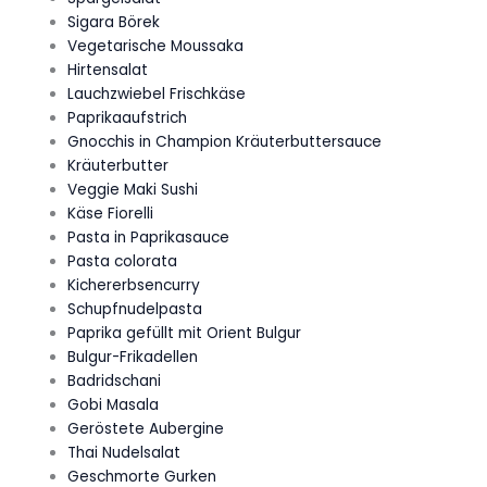
Sigara Börek
Vegetarische Moussaka
Hirtensalat
Lauchzwiebel Frischkäse
Paprikaaufstrich
Gnocchis in Champion Kräuterbuttersauce
Kräuterbutter
Veggie Maki Sushi
Käse Fiorelli
Pasta in Paprikasauce
Pasta colorata
Kichererbsencurry
Schupfnudelpasta
Paprika gefüllt mit Orient Bulgur
Bulgur-Frikadellen
Badridschani
Gobi Masala
Geröstete Aubergine
Thai Nudelsalat
Geschmorte Gurken