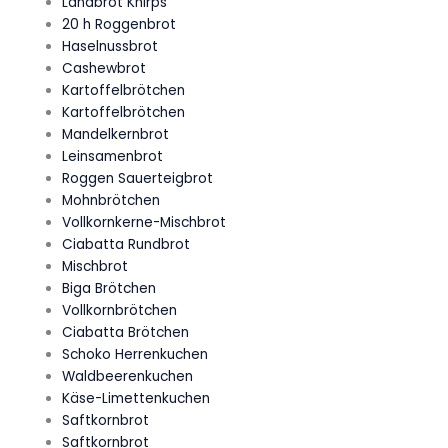
Landbrot Knirps
20 h Roggenbrot
Haselnussbrot
Cashewbrot
Kartoffelbrötchen
Kartoffelbrötchen
Mandelkernbrot
Leinsamenbrot
Roggen Sauerteigbrot
Mohnbrötchen
Vollkornkerne-Mischbrot
Ciabatta Rundbrot
Mischbrot
Biga Brötchen
Vollkornbrötchen
Ciabatta Brötchen
Schoko Herrenkuchen
Waldbeerenkuchen
Käse-Limettenkuchen
Saftkornbrot
Saftkornbrot