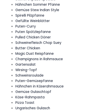
Hähnchen Sommer Pfanne
Gemüse Stew Indian Style
Spirelli Pilzpfanne
Gefüllte Weinblätter
Puten-Curry
Puten Spätzlepfanne
Pulled Chicken Döner
Schweinefleisch Chop Suey
Butter Chicken
Magic Dust Reispfanne
Champignons in Rahmsauce
Gartensalat
Wirsing-Topf
Schweinsroulade
Puten-Gemüsepfanne
Hähnchen in Käserahmsauce
Gemüse Gulaschtopf
Käse-Rahmpasta
Pizza Toast
Ungarisches Gulasch