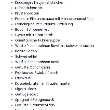
Knuspriges Neujahrshühnchen
Hühnerfrikassee
Krustenbraten
Penne in Pilzrahmsauce mit Hähnchenbrustfilet
Conchiglioni mit Paprika-Pilzfüllung
Bacon Schweinefilet
Gyros mit Tomatenreis
Orientalische Hühnersuppe
Weiße Riesenbohnen Bowl mit Schweinenacken
Kohlrouladen
Schweinefilet
Weiße Riesenbohnen Bowl
Gefüllte Conchiglioni,
Fränksches Zwiebelfleisch
Labskaus
Kasselerbraten im Kräutermantel
Sigara Börek
Geflügelsalat
Spaghetti Bolognese 🍝
Gefüllte Ofenkartoffeln