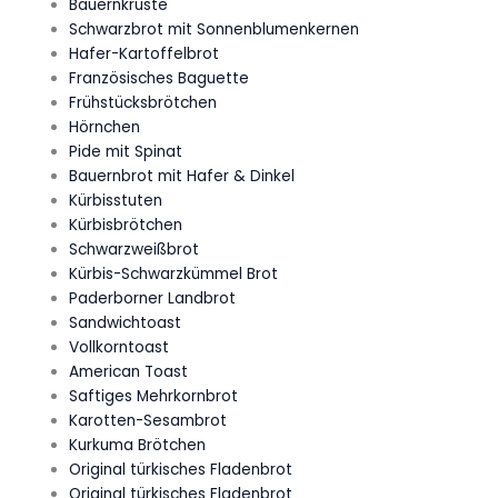
Bauernkruste
Schwarzbrot mit Sonnenblumenkernen
Hafer-Kartoffelbrot
Französisches Baguette
Frühstücksbrötchen
Hörnchen
Pide mit Spinat
Bauernbrot mit Hafer & Dinkel
Kürbisstuten
Kürbisbrötchen
Schwarzweißbrot
Kürbis-Schwarzkümmel Brot
Paderborner Landbrot
Sandwichtoast
Vollkorntoast
American Toast
Saftiges Mehrkornbrot
Karotten-Sesambrot
Kurkuma Brötchen
Original türkisches Fladenbrot
Original türkisches Fladenbrot