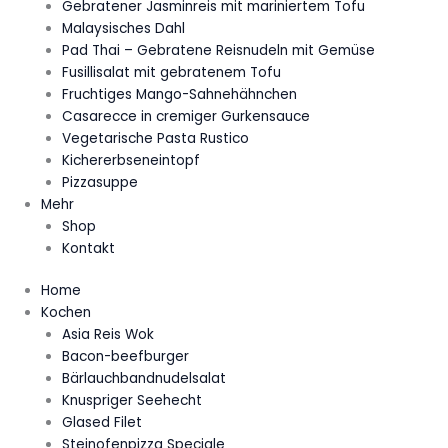
Gebratener Jasminreis mit mariniertem Tofu
Malaysisches Dahl
Pad Thai – Gebratene Reisnudeln mit Gemüse
Fusillisalat mit gebratenem Tofu
Fruchtiges Mango-Sahnehähnchen
Casarecce in cremiger Gurkensauce
Vegetarische Pasta Rustico
Kichererbseneintopf
Pizzasuppe
Mehr
Shop
Kontakt
Home
Kochen
Asia Reis Wok
Bacon-beefburger
Bärlauchbandnudelsalat
Knuspriger Seehecht
Glased Filet
Steinofenpizza Speciale