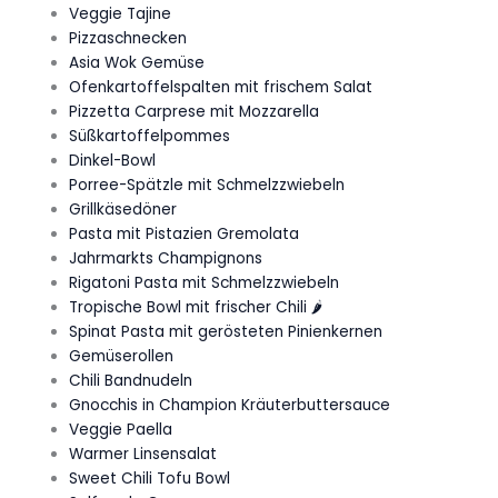
Veggie Tajine
Pizzaschnecken
Asia Wok Gemüse
Ofenkartoffelspalten mit frischem Salat
Pizzetta Carprese mit Mozzarella
Süßkartoffelpommes
Dinkel-Bowl
Porree-Spätzle mit Schmelzzwiebeln
Grillkäsedöner
Pasta mit Pistazien Gremolata
Jahrmarkts Champignons
Rigatoni Pasta mit Schmelzzwiebeln
Tropische Bowl mit frischer Chili 🌶️
Spinat Pasta mit gerösteten Pinienkernen
Gemüserollen
Chili Bandnudeln
Gnocchis in Champion Kräuterbuttersauce
Veggie Paella
Warmer Linsensalat
Sweet Chili Tofu Bowl