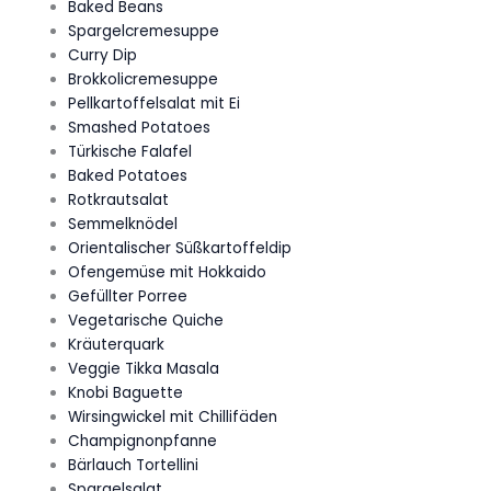
Baked Beans
Spargelcremesuppe
Curry Dip
Brokkolicremesuppe
Pellkartoffelsalat mit Ei
Smashed Potatoes
Türkische Falafel
Baked Potatoes
Rotkrautsalat
Semmelknödel
Orientalischer Süßkartoffeldip
Ofengemüse mit Hokkaido
Gefüllter Porree
Vegetarische Quiche
Kräuterquark
Veggie Tikka Masala
Knobi Baguette
Wirsingwickel mit Chillifäden
Champignonpfanne
Bärlauch Tortellini
Spargelsalat