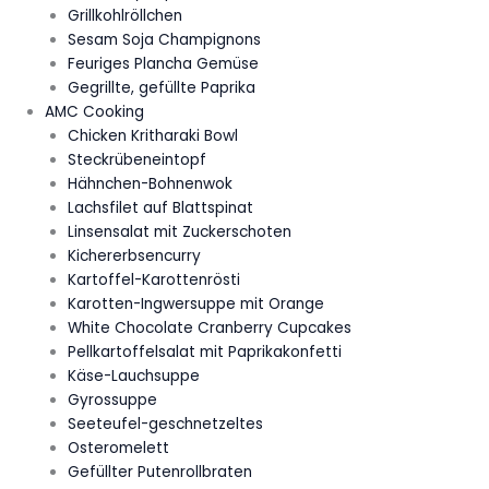
Grillkohlröllchen
Sesam Soja Champignons
Feuriges Plancha Gemüse
Gegrillte, gefüllte Paprika
AMC Cooking
Chicken Kritharaki Bowl
Steckrübeneintopf
Hähnchen-Bohnenwok
Lachsfilet auf Blattspinat
Linsensalat mit Zuckerschoten
Kichererbsencurry
Kartoffel-Karottenrösti
Karotten-Ingwersuppe mit Orange
White Chocolate Cranberry Cupcakes
Pellkartoffelsalat mit Paprikakonfetti
Käse-Lauchsuppe
Gyrossuppe
Seeteufel-geschnetzeltes
Osteromelett
Gefüllter Putenrollbraten