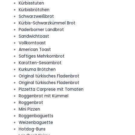
Kürbisstuten
Kürbisbrötchen
Schwarzweißbrot
Kürbis-Schwarzkümmel Brot
Paderborner Landbrot
Sandwichtoast
Vollkorntoast
American Toast
Saftiges Mehrkornbrot
Karotten-Sesambrot
Kurkuma Brötchen
Original türkisches Fladenbrot
Original türkisches Fladenbrot
Pizzetta Carprese mit Tomaten
Roggenbrot mit Kümmel
Roggenbrot
Mini Pizzen
Roggenbaguetts
Weizenbaguette
Hotdog-Buns