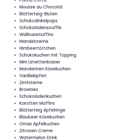
Panna Cotta
Mousse au Chocolat
Blätterteig-Blüten
Schokodinkelpops
Schokoladensouffle
Wallnussmuffins
Mandelcreme
Himbeertörtchen
Schokokuchen mit Topping
Mini Limettenbaiser
Mandarinen Käsekuchen
Vanillekipferl
Zimtsterne
Brownies
Schokoladenkuchen
Karotten Muffins
Blätterteig Apfelringe
Blaubeer Käsekuchen
Omas Apfelkuchen
Zitronen Creme
Watermelon Drink