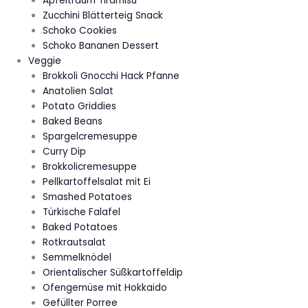
Apfeltraum Tiramisu
Zucchini Blätterteig Snack
Schoko Cookies
Schoko Bananen Dessert
Veggie
Brokkoli Gnocchi Hack Pfanne
Anatolien Salat
Potato Griddies
Baked Beans
Spargelcremesuppe
Curry Dip
Brokkolicremesuppe
Pellkartoffelsalat mit Ei
Smashed Potatoes
Türkische Falafel
Baked Potatoes
Rotkrautsalat
Semmelknödel
Orientalischer Süßkartoffeldip
Ofengemüse mit Hokkaido
Gefüllter Porree