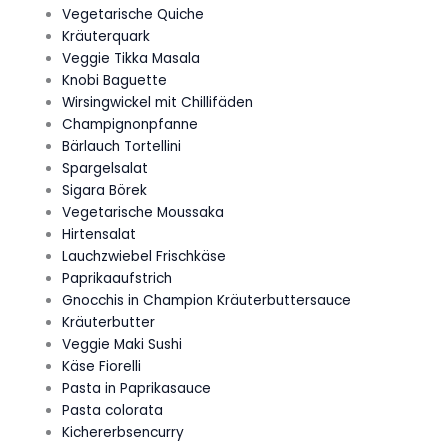
Vegetarische Quiche
Kräuterquark
Veggie Tikka Masala
Knobi Baguette
Wirsingwickel mit Chillifäden
Champignonpfanne
Bärlauch Tortellini
Spargelsalat
Sigara Börek
Vegetarische Moussaka
Hirtensalat
Lauchzwiebel Frischkäse
Paprikaaufstrich
Gnocchis in Champion Kräuterbuttersauce
Kräuterbutter
Veggie Maki Sushi
Käse Fiorelli
Pasta in Paprikasauce
Pasta colorata
Kichererbsencurry