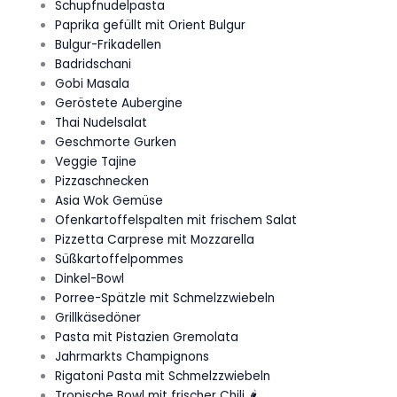
Schupfnudelpasta
Paprika gefüllt mit Orient Bulgur
Bulgur-Frikadellen
Badridschani
Gobi Masala
Geröstete Aubergine
Thai Nudelsalat
Geschmorte Gurken
Veggie Tajine
Pizzaschnecken
Asia Wok Gemüse
Ofenkartoffelspalten mit frischem Salat
Pizzetta Carprese mit Mozzarella
Süßkartoffelpommes
Dinkel-Bowl
Porree-Spätzle mit Schmelzzwiebeln
Grillkäsedöner
Pasta mit Pistazien Gremolata
Jahrmarkts Champignons
Rigatoni Pasta mit Schmelzzwiebeln
Tropische Bowl mit frischer Chili 🌶️