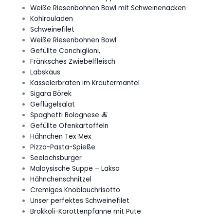
Weiße Riesenbohnen Bowl mit Schweinenacken
Kohlrouladen
Schweinefilet
Weiße Riesenbohnen Bowl
Gefüllte Conchiglioni,
Fränksches Zwiebelfleisch
Labskaus
Kasselerbraten im Kräutermantel
Sigara Börek
Geflügelsalat
Spaghetti Bolognese 🍝
Gefüllte Ofenkartoffeln
Hähnchen Tex Mex
Pizza-Pasta-Spieße
Seelachsburger
Malaysische Suppe – Laksa
Hähnchenschnitzel
Cremiges Knoblauchrisotto
Unser perfektes Schweinefilet
Brokkoli-Karottenpfanne mit Pute