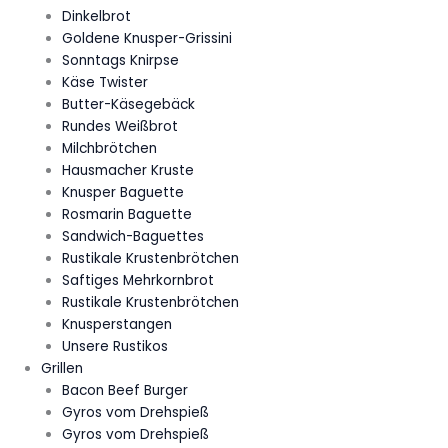
Dinkelbrot
Goldene Knusper-Grissini
Sonntags Knirpse
Käse Twister
Butter-Käsegebäck
Rundes Weißbrot
Milchbrötchen
Hausmacher Kruste
Knusper Baguette
Rosmarin Baguette
Sandwich-Baguettes
Rustikale Krustenbrötchen
Saftiges Mehrkornbrot
Rustikale Krustenbrötchen
Knusperstangen
Unsere Rustikos
Grillen
Bacon Beef Burger
Gyros vom Drehspieß
Gyros vom Drehspieß