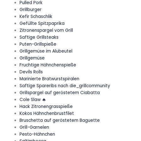
Pulled Pork
Grillburger
Kefir Schaschlik
Gefüllte Spitzpaprika
Zitronenspargel vom Grill
Saftige Grillsteaks
Puten-Grillspieße
Grillgemüse im Alubeutel
Grillgemüse
Fruchtige Hähnchenspieße
Devils Rolls
Marinierte Bratwurstspiralen
Saftige Spareribs nach die_grillcommunity
Grillspargel auf geröstetem Ciabatta
Cole Slaw 🔥
Hack Zitronengrasspieße
Kokos Hähnchenbrustfilet
Bruschetta auf geröstetem Baguette
Grill-Garnelen
Pesto-Hähnchen