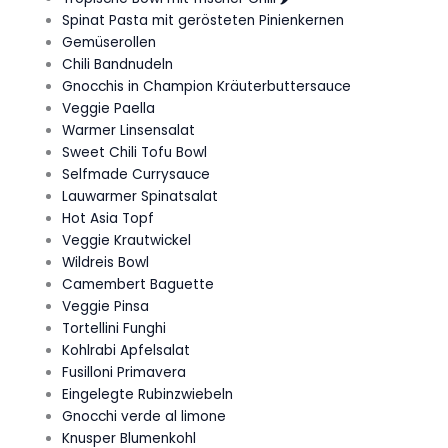
Spinat Pasta mit gerösteten Pinienkernen
Gemüserollen
Chili Bandnudeln
Gnocchis in Champion Kräuterbuttersauce
Veggie Paella
Warmer Linsensalat
Sweet Chili Tofu Bowl
Selfmade Currysauce
Lauwarmer Spinatsalat
Hot Asia Topf
Veggie Krautwickel
Wildreis Bowl
Camembert Baguette
Veggie Pinsa
Tortellini Funghi
Kohlrabi Apfelsalat
Fusilloni Primavera
Eingelegte Rubinzwiebeln
Gnocchi verde al limone
Knusper Blumenkohl