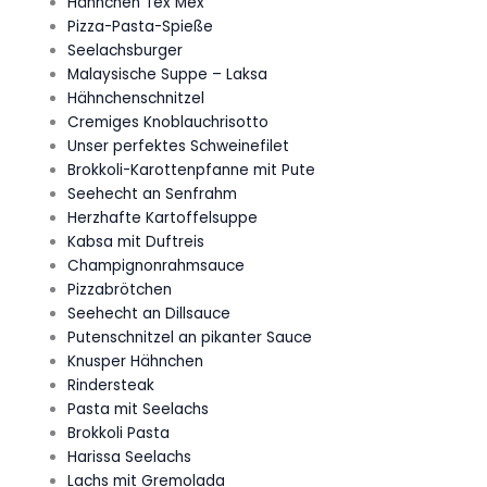
Hähnchen Tex Mex
Pizza-Pasta-Spieße
Seelachsburger
Malaysische Suppe – Laksa
Hähnchenschnitzel
Cremiges Knoblauchrisotto
Unser perfektes Schweinefilet
Brokkoli-Karottenpfanne mit Pute
Seehecht an Senfrahm
Herzhafte Kartoffelsuppe
Kabsa mit Duftreis
Champignonrahmsauce
Pizzabrötchen
Seehecht an Dillsauce
Putenschnitzel an pikanter Sauce
Knusper Hähnchen
Rindersteak
Pasta mit Seelachs
Brokkoli Pasta
Harissa Seelachs
Lachs mit Gremolada