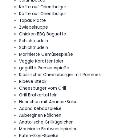
Saltimbocca
Köfte auf Orientbulgur
Köfte auf Orientbulgur
Tapas Platte
Zwiebelsuppe
Chicken BBQ Baguette
Schichtnudeln
Schichtnudeln
Marinierte Gemüsespieße
Veggie Karottentaler
gegrillte Gemüsespieße
Klassischer Cheeseburger mit Pommes
Ribeye Steak
Cheesburger vom Grill
Grill Bratkartoffeln
Hähnchen mit Ananas-Salsa
Adana Kebabspieße
Auberginen Röllchen
Anatolische Grillkügelchen
Marinierte Bratwurstspiralen
Puten-Skyr-Spieße