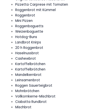
Pizzetta Carprese mit Tomaten
Roggenbrot mit Kümmel
Roggenbrot
Mini Pizzen
Roggenbaguetts
Weizenbaguette
Hotdog-Buns
Landbrot Knirps
20 h Roggenbrot
Haselnussbrot
Cashewbrot
Kartoffelbrötchen
Kartoffelbrötchen
Mandelkernbrot
Leinsamenbrot
Roggen Sauerteigbrot
Mohnbrötchen
Vollkornkerne-Mischbrot
Ciabatta Rundbrot
Mischbrot