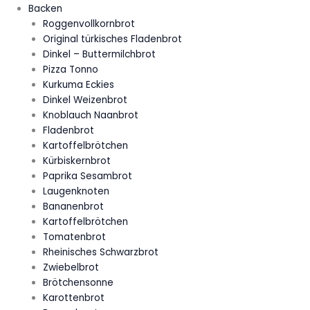
Backen
Roggenvollkornbrot
Original türkisches Fladenbrot
Dinkel – Buttermilchbrot
Pizza Tonno
Kurkuma Eckies
Dinkel Weizenbrot
Knoblauch Naanbrot
Fladenbrot
Kartoffelbrötchen
Kürbiskernbrot
Paprika Sesambrot
Laugenknoten
Bananenbrot
Kartoffelbrötchen
Tomatenbrot
Rheinisches Schwarzbrot
Zwiebelbrot
Brötchensonne
Karottenbrot