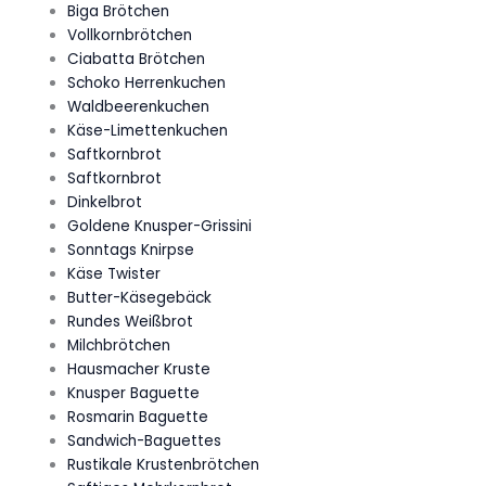
Biga Brötchen
Vollkornbrötchen
Ciabatta Brötchen
Schoko Herrenkuchen
Waldbeerenkuchen
Käse-Limettenkuchen
Saftkornbrot
Saftkornbrot
Dinkelbrot
Goldene Knusper-Grissini
Sonntags Knirpse
Käse Twister
Butter-Käsegebäck
Rundes Weißbrot
Milchbrötchen
Hausmacher Kruste
Knusper Baguette
Rosmarin Baguette
Sandwich-Baguettes
Rustikale Krustenbrötchen