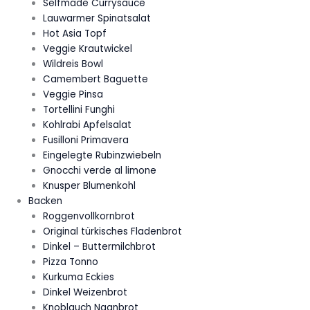
Selfmade Currysauce
Lauwarmer Spinatsalat
Hot Asia Topf
Veggie Krautwickel
Wildreis Bowl
Camembert Baguette
Veggie Pinsa
Tortellini Funghi
Kohlrabi Apfelsalat
Fusilloni Primavera
Eingelegte Rubinzwiebeln
Gnocchi verde al limone
Knusper Blumenkohl
Backen
Roggenvollkornbrot
Original türkisches Fladenbrot
Dinkel – Buttermilchbrot
Pizza Tonno
Kurkuma Eckies
Dinkel Weizenbrot
Knoblauch Naanbrot