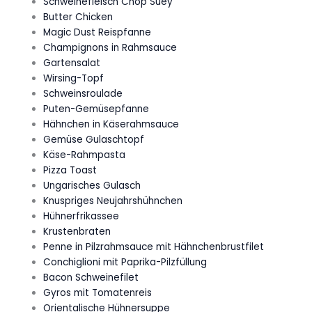
Schweinefleisch Chop Suey
Butter Chicken
Magic Dust Reispfanne
Champignons in Rahmsauce
Gartensalat
Wirsing-Topf
Schweinsroulade
Puten-Gemüsepfanne
Hähnchen in Käserahmsauce
Gemüse Gulaschtopf
Käse-Rahmpasta
Pizza Toast
Ungarisches Gulasch
Knuspriges Neujahrshühnchen
Hühnerfrikassee
Krustenbraten
Penne in Pilzrahmsauce mit Hähnchenbrustfilet
Conchiglioni mit Paprika-Pilzfüllung
Bacon Schweinefilet
Gyros mit Tomatenreis
Orientalische Hühnersuppe