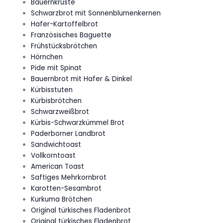
Bauernkruste
Schwarzbrot mit Sonnenblumenkernen
Hafer-Kartoffelbrot
Französisches Baguette
Frühstücksbrötchen
Hörnchen
Pide mit Spinat
Bauernbrot mit Hafer & Dinkel
Kürbisstuten
Kürbisbrötchen
Schwarzweißbrot
Kürbis-Schwarzkümmel Brot
Paderborner Landbrot
Sandwichtoast
Vollkorntoast
American Toast
Saftiges Mehrkornbrot
Karotten-Sesambrot
Kurkuma Brötchen
Original türkisches Fladenbrot
Original türkisches Fladenbrot