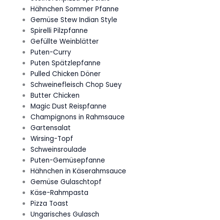
Hähnchen Sommer Pfanne
Gemüse Stew Indian Style
Spirelli Pilzpfanne
Gefüllte Weinblätter
Puten-Curry
Puten Spätzlepfanne
Pulled Chicken Döner
Schweinefleisch Chop Suey
Butter Chicken
Magic Dust Reispfanne
Champignons in Rahmsauce
Gartensalat
Wirsing-Topf
Schweinsroulade
Puten-Gemüsepfanne
Hähnchen in Käserahmsauce
Gemüse Gulaschtopf
Käse-Rahmpasta
Pizza Toast
Ungarisches Gulasch