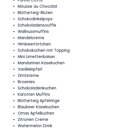
Panna Cotta
Mousse au Chocolat
Blätterteig-Blüten
Schokodinkelpops
Schokoladensouffle
Wallnussmuffins
Mandelcreme
Himbeertörtchen
Schokokuchen mit Topping
Mini Limettenbaiser
Mandarinen Käsekuchen
Vanillekipferl
Zimtsterne
Brownies
Schokoladenkuchen
Karotten Muffins
Blätterteig Apfelringe
Blaubeer Käsekuchen
Omas Apfelkuchen
Zitronen Creme
Watermelon Drink