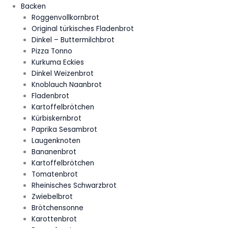
Backen
Roggenvollkornbrot
Original türkisches Fladenbrot
Dinkel – Buttermilchbrot
Pizza Tonno
Kurkuma Eckies
Dinkel Weizenbrot
Knoblauch Naanbrot
Fladenbrot
Kartoffelbrötchen
Kürbiskernbrot
Paprika Sesambrot
Laugenknoten
Bananenbrot
Kartoffelbrötchen
Tomatenbrot
Rheinisches Schwarzbrot
Zwiebelbrot
Brötchensonne
Karottenbrot