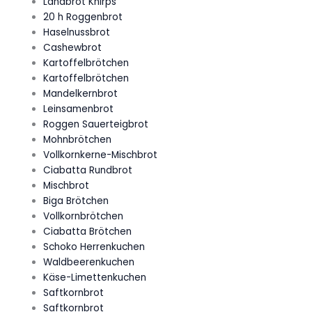
Landbrot Knirps
20 h Roggenbrot
Haselnussbrot
Cashewbrot
Kartoffelbrötchen
Kartoffelbrötchen
Mandelkernbrot
Leinsamenbrot
Roggen Sauerteigbrot
Mohnbrötchen
Vollkornkerne-Mischbrot
Ciabatta Rundbrot
Mischbrot
Biga Brötchen
Vollkornbrötchen
Ciabatta Brötchen
Schoko Herrenkuchen
Waldbeerenkuchen
Käse-Limettenkuchen
Saftkornbrot
Saftkornbrot