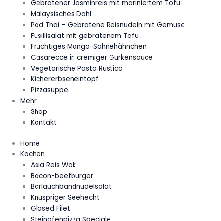
Gebratener Jasminreis mit mariniertem Tofu
Malaysisches Dahl
Pad Thai – Gebratene Reisnudeln mit Gemüse
Fusillisalat mit gebratenem Tofu
Fruchtiges Mango-Sahnehähnchen
Casarecce in cremiger Gurkensauce
Vegetarische Pasta Rustico
Kichererbseneintopf
Pizzasuppe
Mehr
Shop
Kontakt
Home
Kochen
Asia Reis Wok
Bacon-beefburger
Bärlauchbandnudelsalat
Knuspriger Seehecht
Glased Filet
Steinofenpizza Speciale