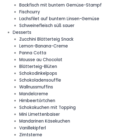
Backfisch mit buntem Gemüse-Stampf
Fischcurry
Lachsfilet auf buntem Linsen-Gemüse
Schweinefleisch süß sauer
Desserts
Zucchini Blätterteig Snack
Lemon-Banana-Creme
Panna Cotta
Mousse au Chocolat
Blätterteig-Blüten
Schokodinkelpops
Schokoladensouffle
Wallnussmuffins
Mandelcreme
Himbeertörtchen
Schokokuchen mit Topping
Mini Limettenbaiser
Mandarinen Käsekuchen
Vanillekipferl
Zimtsterne