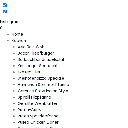
Instagram
0
Home
Kochen
Asia Reis Wok
Bacon-beefburger
Bärlauchbandnudelsalat
Knuspriger Seehecht
Glased Filet
Steinofenpizza Speciale
Hähnchen Sommer Pfanne
Gemüse Stew Indian Style
Spirelli Pilzpfanne
Gefüllte Weinblätter
Puten-Curry
Puten Spätzlepfanne
Pulled Chicken Döner