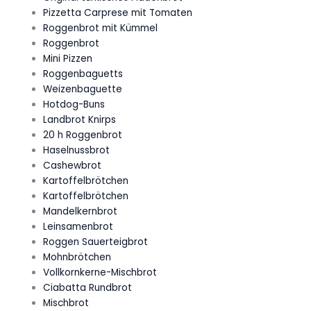
Pizzetta Carprese mit Tomaten
Roggenbrot mit Kümmel
Roggenbrot
Mini Pizzen
Roggenbaguetts
Weizenbaguette
Hotdog-Buns
Landbrot Knirps
20 h Roggenbrot
Haselnussbrot
Cashewbrot
Kartoffelbrötchen
Kartoffelbrötchen
Mandelkernbrot
Leinsamenbrot
Roggen Sauerteigbrot
Mohnbrötchen
Vollkornkerne-Mischbrot
Ciabatta Rundbrot
Mischbrot