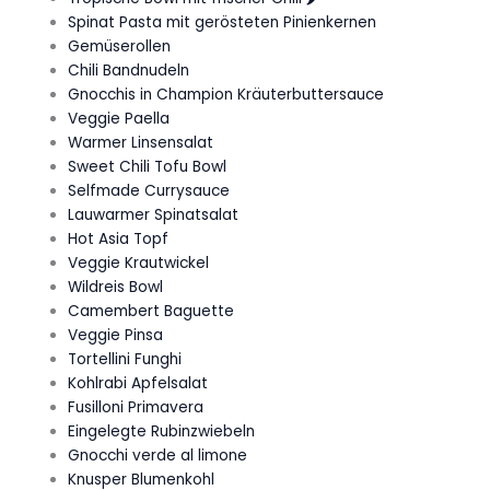
Spinat Pasta mit gerösteten Pinienkernen
Gemüserollen
Chili Bandnudeln
Gnocchis in Champion Kräuterbuttersauce
Veggie Paella
Warmer Linsensalat
Sweet Chili Tofu Bowl
Selfmade Currysauce
Lauwarmer Spinatsalat
Hot Asia Topf
Veggie Krautwickel
Wildreis Bowl
Camembert Baguette
Veggie Pinsa
Tortellini Funghi
Kohlrabi Apfelsalat
Fusilloni Primavera
Eingelegte Rubinzwiebeln
Gnocchi verde al limone
Knusper Blumenkohl