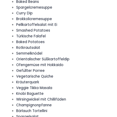
Baked Beans
Spargelcremesuppe
Curry Dip
Brokkolicremesuppe
Pellkartoffelsalat mit Ei
Smashed Potatoes
Türkische Falafel
Baked Potatoes
Rotkrautsalat
Semmelknödel
Orientalischer Süßkartoffeldip
Ofengemüse mit Hokkaido
Gefüllter Porree
Vegetarische Quiche
Kräuterquark
Veggie Tikka Masala
Knobi Baguette
Wirsingwickel mit Chillifäden
Champignonpfanne
Bärlauch Tortellini
Spargelsalat