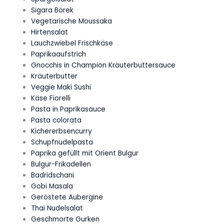
Sigara Börek
Vegetarische Moussaka
Hirtensalat
Lauchzwiebel Frischkäse
Paprikaaufstrich
Gnocchis in Champion Kräuterbuttersauce
Kräuterbutter
Veggie Maki Sushi
Käse Fiorelli
Pasta in Paprikasauce
Pasta colorata
Kichererbsencurry
Schupfnudelpasta
Paprika gefüllt mit Orient Bulgur
Bulgur-Frikadellen
Badridschani
Gobi Masala
Geröstete Aubergine
Thai Nudelsalat
Geschmorte Gurken