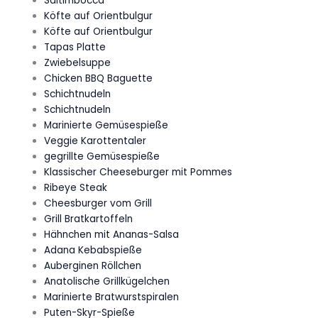
Saltimbocca
Köfte auf Orientbulgur
Köfte auf Orientbulgur
Tapas Platte
Zwiebelsuppe
Chicken BBQ Baguette
Schichtnudeln
Schichtnudeln
Marinierte Gemüsespieße
Veggie Karottentaler
gegrillte Gemüsespieße
Klassischer Cheeseburger mit Pommes
Ribeye Steak
Cheesburger vom Grill
Grill Bratkartoffeln
Hähnchen mit Ananas-Salsa
Adana Kebabspieße
Auberginen Röllchen
Anatolische Grillkügelchen
Marinierte Bratwurstspiralen
Puten-Skyr-Spieße