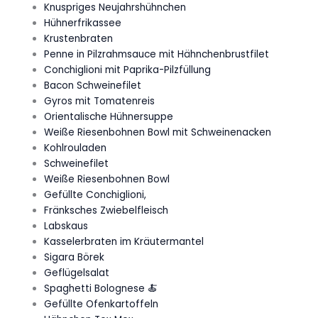
Knuspriges Neujahrshühnchen
Hühnerfrikassee
Krustenbraten
Penne in Pilzrahmsauce mit Hähnchenbrustfilet
Conchiglioni mit Paprika-Pilzfüllung
Bacon Schweinefilet
Gyros mit Tomatenreis
Orientalische Hühnersuppe
Weiße Riesenbohnen Bowl mit Schweinenacken
Kohlrouladen
Schweinefilet
Weiße Riesenbohnen Bowl
Gefüllte Conchiglioni,
Fränksches Zwiebelfleisch
Labskaus
Kasselerbraten im Kräutermantel
Sigara Börek
Geflügelsalat
Spaghetti Bolognese 🍝
Gefüllte Ofenkartoffeln