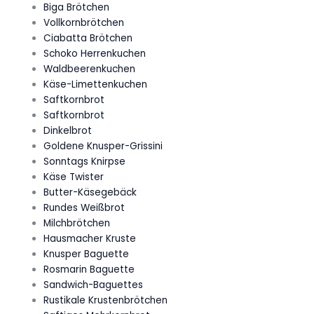
Biga Brötchen
Vollkornbrötchen
Ciabatta Brötchen
Schoko Herrenkuchen
Waldbeerenkuchen
Käse-Limettenkuchen
Saftkornbrot
Saftkornbrot
Dinkelbrot
Goldene Knusper-Grissini
Sonntags Knirpse
Käse Twister
Butter-Käsegebäck
Rundes Weißbrot
Milchbrötchen
Hausmacher Kruste
Knusper Baguette
Rosmarin Baguette
Sandwich-Baguettes
Rustikale Krustenbrötchen