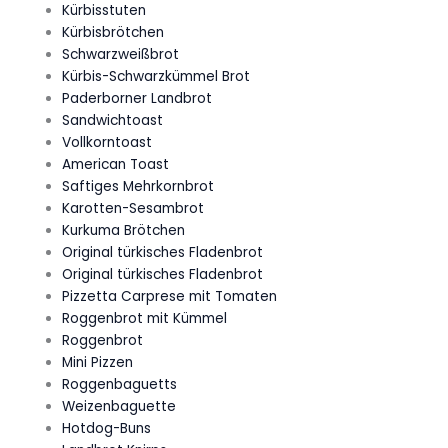
Kürbisstuten
Kürbisbrötchen
Schwarzweißbrot
Kürbis-Schwarzkümmel Brot
Paderborner Landbrot
Sandwichtoast
Vollkorntoast
American Toast
Saftiges Mehrkornbrot
Karotten-Sesambrot
Kurkuma Brötchen
Original türkisches Fladenbrot
Original türkisches Fladenbrot
Pizzetta Carprese mit Tomaten
Roggenbrot mit Kümmel
Roggenbrot
Mini Pizzen
Roggenbaguetts
Weizenbaguette
Hotdog-Buns