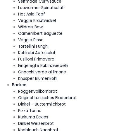
Selfmade Currysauce
Lauwarmer Spinatsalat
Hot Asia Topf
Veggie Krautwickel
Wildreis Bowl
Camembert Baguette
Veggie Pinsa
Tortellini Funghi
Kohlrabi Apfelsalat
Fusilloni Primavera
Eingelegte Rubinzwiebeln
Gnocchi verde al limone
Knusper Blumenkohl
Backen
Roggenvollkornbrot
Original türkisches Fladenbrot
Dinkel – Buttermilchbrot
Pizza Tonno
Kurkuma Eckies
Dinkel Weizenbrot
Knoblauch Naanbrot