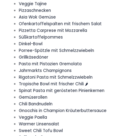
Veggie Tajine
Pizzaschnecken
Asia Wok Gemüse
Ofenkartoffelspalten mit frischem Salat
Pizzetta Carprese mit Mozzarella
Süßkartoffelpommes
Dinkel-Bowl
Porree-Spätzle mit Schmelzzwiebeln
Grillkäsedöner
Pasta mit Pistazien Gremolata
Jahrmarkts Champignons
Rigatoni Pasta mit Schmelzzwiebeln
Tropische Bowl mit frischer Chili 🌶️
Spinat Pasta mit gerösteten Pinienkernen
Gemüserollen
Chili Bandnudeln
Gnocchis in Champion Kräuterbuttersauce
Veggie Paella
Warmer Linsensalat
Sweet Chili Tofu Bowl