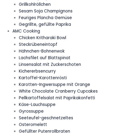
Grillkohlröllchen
Sesam Soja Champignons
Feuriges Plancha Gemüse
Gegrillte, gefüllte Paprika
AMC Cooking
Chicken Kritharaki Bowl
Steckrübeneintopf
Hähnchen-Bohnenwok
Lachsfilet auf Blattspinat
Linsensalat mit Zuckerschoten
Kichererbsencurry
Kartoffel-Karottenrösti
Karotten-Ingwersuppe mit Orange
White Chocolate Cranberry Cupcakes
Pellkartoffelsalat mit Paprikakonfetti
Käse-Lauchsuppe
Gyrossuppe
Seeteufel-geschnetzeltes
Osteromelett
Gefüllter Putenrollbraten