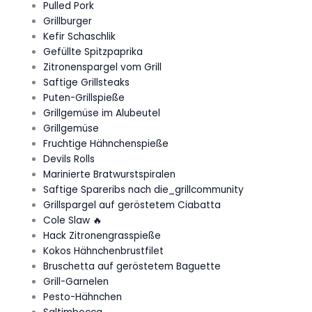
Pulled Pork
Grillburger
Kefir Schaschlik
Gefüllte Spitzpaprika
Zitronenspargel vom Grill
Saftige Grillsteaks
Puten-Grillspieße
Grillgemüse im Alubeutel
Grillgemüse
Fruchtige Hähnchenspieße
Devils Rolls
Marinierte Bratwurstspiralen
Saftige Spareribs nach die_grillcommunity
Grillspargel auf geröstetem Ciabatta
Cole Slaw 🔥
Hack Zitronengrasspieße
Kokos Hähnchenbrustfilet
Bruschetta auf geröstetem Baguette
Grill-Garnelen
Pesto-Hähnchen