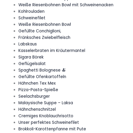
Weiße Riesenbohnen Bowl mit Schweinenacken
Kohlrouladen
Schweinefilet
Weiße Riesenbohnen Bowl
Gefüllte Conchiglioni,
Fränksches Zwiebelfleisch
Labskaus
Kasselerbraten im Kräutermantel
Sigara Börek
Geflügelsalat
Spaghetti Bolognese 🍝
Gefüllte Ofenkartoffeln
Hähnchen Tex Mex
Pizza-Pasta-Spieße
Seelachsburger
Malaysische Suppe – Laksa
Hähnchenschnitzel
Cremiges Knoblauchrisotto
Unser perfektes Schweinefilet
Brokkoli-Karottenpfanne mit Pute