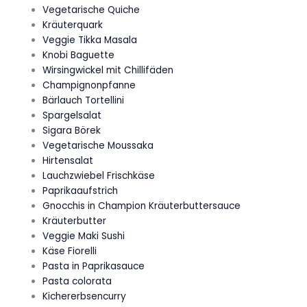
Vegetarische Quiche
Kräuterquark
Veggie Tikka Masala
Knobi Baguette
Wirsingwickel mit Chillifäden
Champignonpfanne
Bärlauch Tortellini
Spargelsalat
Sigara Börek
Vegetarische Moussaka
Hirtensalat
Lauchzwiebel Frischkäse
Paprikaaufstrich
Gnocchis in Champion Kräuterbuttersauce
Kräuterbutter
Veggie Maki Sushi
Käse Fiorelli
Pasta in Paprikasauce
Pasta colorata
Kichererbsencurry