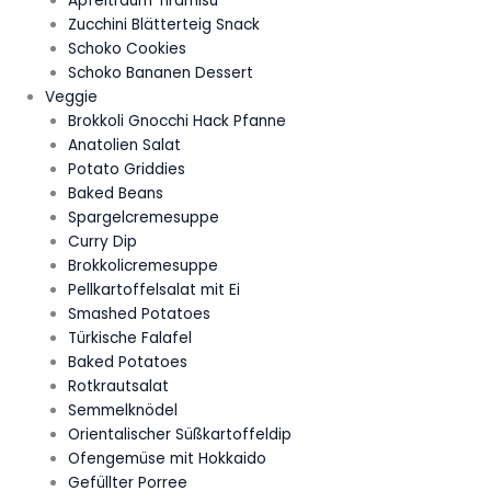
Apfeltraum Tiramisu
Zucchini Blätterteig Snack
Schoko Cookies
Schoko Bananen Dessert
Veggie
Brokkoli Gnocchi Hack Pfanne
Anatolien Salat
Potato Griddies
Baked Beans
Spargelcremesuppe
Curry Dip
Brokkolicremesuppe
Pellkartoffelsalat mit Ei
Smashed Potatoes
Türkische Falafel
Baked Potatoes
Rotkrautsalat
Semmelknödel
Orientalischer Süßkartoffeldip
Ofengemüse mit Hokkaido
Gefüllter Porree