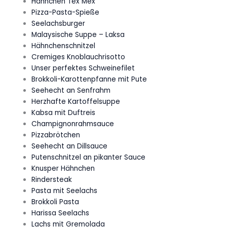
Hähnchen Tex Mex
Pizza-Pasta-Spieße
Seelachsburger
Malaysische Suppe – Laksa
Hähnchenschnitzel
Cremiges Knoblauchrisotto
Unser perfektes Schweinefilet
Brokkoli-Karottenpfanne mit Pute
Seehecht an Senfrahm
Herzhafte Kartoffelsuppe
Kabsa mit Duftreis
Champignonrahmsauce
Pizzabrötchen
Seehecht an Dillsauce
Putenschnitzel an pikanter Sauce
Knusper Hähnchen
Rindersteak
Pasta mit Seelachs
Brokkoli Pasta
Harissa Seelachs
Lachs mit Gremolada