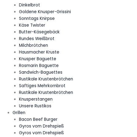
Dinkelbrot
Goldene Knusper-Grissini
Sonntags Knirpse
Käse Twister
Butter-Käsegebäck
Rundes Weißbrot
Milchbrötchen
Hausmacher Kruste
Knusper Baguette
Rosmarin Baguette
Sandwich-Baguettes
Rustikale Krustenbrötchen
Saftiges Mehrkornbrot
Rustikale Krustenbrötchen
Knusperstangen
Unsere Rustikos
Grillen
Bacon Beef Burger
Gyros vom Drehspieß
Gyros vom Drehspieß