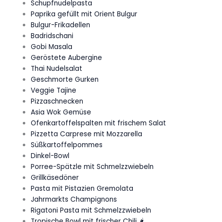
Schupfnudelpasta
Paprika gefüllt mit Orient Bulgur
Bulgur-Frikadellen
Badridschani
Gobi Masala
Geröstete Aubergine
Thai Nudelsalat
Geschmorte Gurken
Veggie Tajine
Pizzaschnecken
Asia Wok Gemüse
Ofenkartoffelspalten mit frischem Salat
Pizzetta Carprese mit Mozzarella
Süßkartoffelpommes
Dinkel-Bowl
Porree-Spätzle mit Schmelzzwiebeln
Grillkäsedöner
Pasta mit Pistazien Gremolata
Jahrmarkts Champignons
Rigatoni Pasta mit Schmelzzwiebeln
Tropische Bowl mit frischer Chili 🌶️