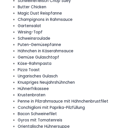
Schweinefleisch Chop Suey
Butter Chicken
Magic Dust Reispfanne
Champignons in Rahmsauce
Gartensalat
Wirsing-Topf
Schweinsroulade
Puten-Gemüsepfanne
Hähnchen in Käserahmsauce
Gemüse Gulaschtopf
Käse-Rahmpasta
Pizza Toast
Ungarisches Gulasch
Knuspriges Neujahrshühnchen
Hühnerfrikassee
Krustenbraten
Penne in Pilzrahmsauce mit Hähnchenbrustfilet
Conchiglioni mit Paprika-Pilzfüllung
Bacon Schweinefilet
Gyros mit Tomatenreis
Orientalische Hühnersuppe