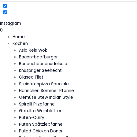
Instagram
0
Home
Kochen
Asia Reis Wok
Bacon-beefburger
Bärlauchbandnudelsalat
Knuspriger Seehecht
Glased Filet
Steinofenpizza Speciale
Hähnchen Sommer Pfanne
Gemüse Stew Indian Style
Spirelli Pilzpfanne
Gefüllte Weinblätter
Puten-Curry
Puten Spätzlepfanne
Pulled Chicken Döner