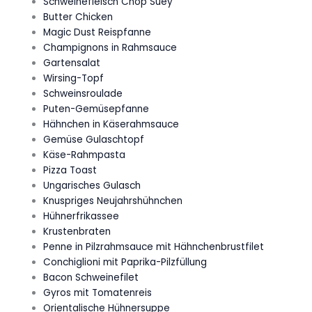
Schweinefleisch Chop Suey
Butter Chicken
Magic Dust Reispfanne
Champignons in Rahmsauce
Gartensalat
Wirsing-Topf
Schweinsroulade
Puten-Gemüsepfanne
Hähnchen in Käserahmsauce
Gemüse Gulaschtopf
Käse-Rahmpasta
Pizza Toast
Ungarisches Gulasch
Knuspriges Neujahrshühnchen
Hühnerfrikassee
Krustenbraten
Penne in Pilzrahmsauce mit Hähnchenbrustfilet
Conchiglioni mit Paprika-Pilzfüllung
Bacon Schweinefilet
Gyros mit Tomatenreis
Orientalische Hühnersuppe