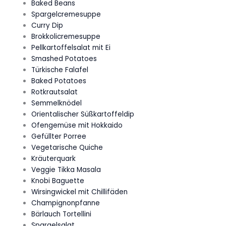
Baked Beans
Spargelcremesuppe
Curry Dip
Brokkolicremesuppe
Pellkartoffelsalat mit Ei
Smashed Potatoes
Türkische Falafel
Baked Potatoes
Rotkrautsalat
Semmelknödel
Orientalischer Süßkartoffeldip
Ofengemüse mit Hokkaido
Gefüllter Porree
Vegetarische Quiche
Kräuterquark
Veggie Tikka Masala
Knobi Baguette
Wirsingwickel mit Chillifäden
Champignonpfanne
Bärlauch Tortellini
Spargelsalat