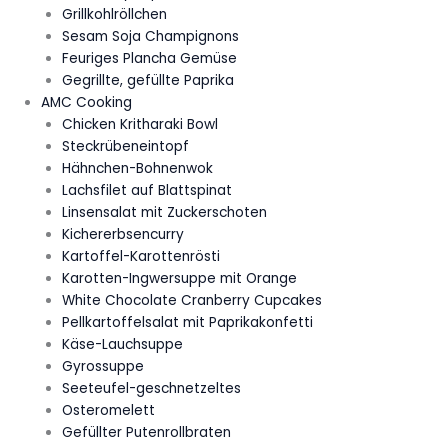
Grillkohlröllchen
Sesam Soja Champignons
Feuriges Plancha Gemüse
Gegrillte, gefüllte Paprika
AMC Cooking
Chicken Kritharaki Bowl
Steckrübeneintopf
Hähnchen-Bohnenwok
Lachsfilet auf Blattspinat
Linsensalat mit Zuckerschoten
Kichererbsencurry
Kartoffel-Karottenrösti
Karotten-Ingwersuppe mit Orange
White Chocolate Cranberry Cupcakes
Pellkartoffelsalat mit Paprikakonfetti
Käse-Lauchsuppe
Gyrossuppe
Seeteufel-geschnetzeltes
Osteromelett
Gefüllter Putenrollbraten