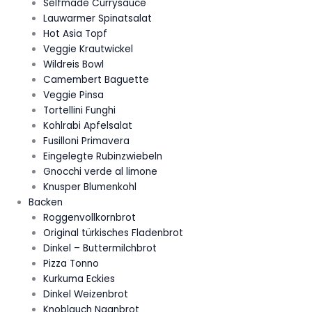
Selfmade Currysauce
Lauwarmer Spinatsalat
Hot Asia Topf
Veggie Krautwickel
Wildreis Bowl
Camembert Baguette
Veggie Pinsa
Tortellini Funghi
Kohlrabi Apfelsalat
Fusilloni Primavera
Eingelegte Rubinzwiebeln
Gnocchi verde al limone
Knusper Blumenkohl
Backen
Roggenvollkornbrot
Original türkisches Fladenbrot
Dinkel – Buttermilchbrot
Pizza Tonno
Kurkuma Eckies
Dinkel Weizenbrot
Knoblauch Naanbrot