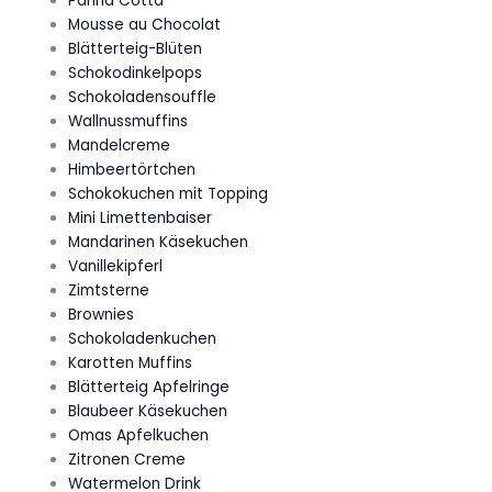
Panna Cotta
Mousse au Chocolat
Blätterteig-Blüten
Schokodinkelpops
Schokoladensouffle
Wallnussmuffins
Mandelcreme
Himbeertörtchen
Schokokuchen mit Topping
Mini Limettenbaiser
Mandarinen Käsekuchen
Vanillekipferl
Zimtsterne
Brownies
Schokoladenkuchen
Karotten Muffins
Blätterteig Apfelringe
Blaubeer Käsekuchen
Omas Apfelkuchen
Zitronen Creme
Watermelon Drink