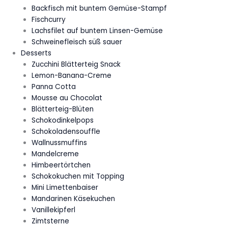
Backfisch mit buntem Gemüse-Stampf
Fischcurry
Lachsfilet auf buntem Linsen-Gemüse
Schweinefleisch süß sauer
Desserts
Zucchini Blätterteig Snack
Lemon-Banana-Creme
Panna Cotta
Mousse au Chocolat
Blätterteig-Blüten
Schokodinkelpops
Schokoladensouffle
Wallnussmuffins
Mandelcreme
Himbeertörtchen
Schokokuchen mit Topping
Mini Limettenbaiser
Mandarinen Käsekuchen
Vanillekipferl
Zimtsterne