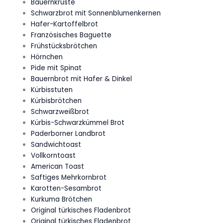
Bauernkruste
Schwarzbrot mit Sonnenblumenkernen
Hafer-Kartoffelbrot
Französisches Baguette
Frühstücksbrötchen
Hörnchen
Pide mit Spinat
Bauernbrot mit Hafer & Dinkel
Kürbisstuten
Kürbisbrötchen
Schwarzweißbrot
Kürbis-Schwarzkümmel Brot
Paderborner Landbrot
Sandwichtoast
Vollkorntoast
American Toast
Saftiges Mehrkornbrot
Karotten-Sesambrot
Kurkuma Brötchen
Original türkisches Fladenbrot
Original türkisches Fladenbrot