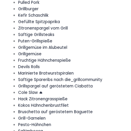
Pulled Pork
Grillburger
Kefir Schaschlik
Gefüllte Spitzpaprika
Zitronenspargel vom Grill
Saftige Grillsteaks
Puten-Grillspieße
Grillgemüse im Alubeutel
Grillgemüse
Fruchtige Hähnchenspieße
Devils Rolls
Marinierte Bratwurstspiralen
Saftige Spareribs nach die_grillcommunity
Grillspargel auf geröstetem Ciabatta
Cole Slaw 🔥
Hack Zitronengrasspieße
Kokos Hähnchenbrustfilet
Bruschetta auf geröstetem Baguette
Grill-Garnelen
Pesto-Hähnchen