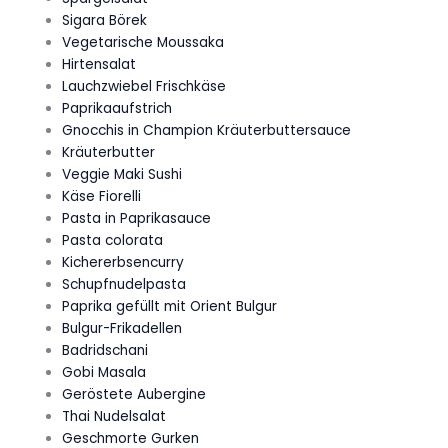
Sigara Börek
Vegetarische Moussaka
Hirtensalat
Lauchzwiebel Frischkäse
Paprikaaufstrich
Gnocchis in Champion Kräuterbuttersauce
Kräuterbutter
Veggie Maki Sushi
Käse Fiorelli
Pasta in Paprikasauce
Pasta colorata
Kichererbsencurry
Schupfnudelpasta
Paprika gefüllt mit Orient Bulgur
Bulgur-Frikadellen
Badridschani
Gobi Masala
Geröstete Aubergine
Thai Nudelsalat
Geschmorte Gurken