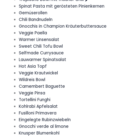
Spinat Pasta mit gerösteten Pinienkernen
Gemüserollen
Chili Bandnudeln
Gnocchis in Champion Kräuterbuttersauce
Veggie Paella
Warmer Linsensalat
Sweet Chili Tofu Bowl
Selfmade Currysauce
Lauwarmer Spinatsalat
Hot Asia Topf
Veggie Krautwickel
Wildreis Bowl
Camembert Baguette
Veggie Pinsa
Tortellini Funghi
Kohlrabi Apfelsalat
Fusilloni Primavera
Eingelegte Rubinzwiebeln
Gnocchi verde al limone
Knusper Blumenkohl