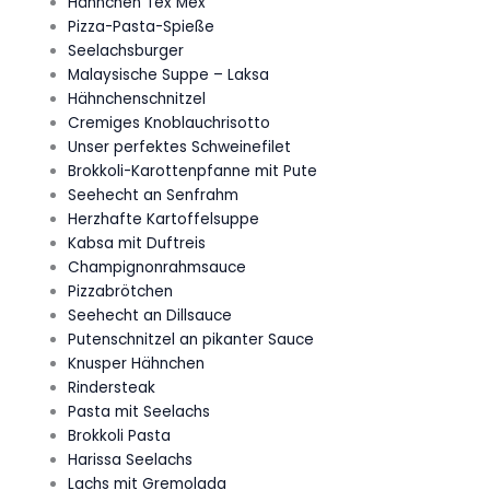
Hähnchen Tex Mex
Pizza-Pasta-Spieße
Seelachsburger
Malaysische Suppe – Laksa
Hähnchenschnitzel
Cremiges Knoblauchrisotto
Unser perfektes Schweinefilet
Brokkoli-Karottenpfanne mit Pute
Seehecht an Senfrahm
Herzhafte Kartoffelsuppe
Kabsa mit Duftreis
Champignonrahmsauce
Pizzabrötchen
Seehecht an Dillsauce
Putenschnitzel an pikanter Sauce
Knusper Hähnchen
Rindersteak
Pasta mit Seelachs
Brokkoli Pasta
Harissa Seelachs
Lachs mit Gremolada