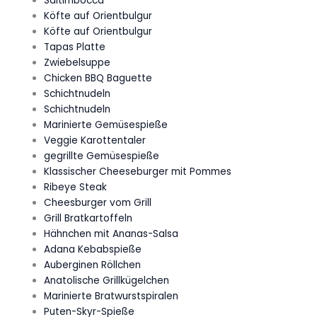
Saltimbocca
Köfte auf Orientbulgur
Köfte auf Orientbulgur
Tapas Platte
Zwiebelsuppe
Chicken BBQ Baguette
Schichtnudeln
Schichtnudeln
Marinierte Gemüsespieße
Veggie Karottentaler
gegrillte Gemüsespieße
Klassischer Cheeseburger mit Pommes
Ribeye Steak
Cheesburger vom Grill
Grill Bratkartoffeln
Hähnchen mit Ananas-Salsa
Adana Kebabspieße
Auberginen Röllchen
Anatolische Grillkügelchen
Marinierte Bratwurstspiralen
Puten-Skyr-Spieße