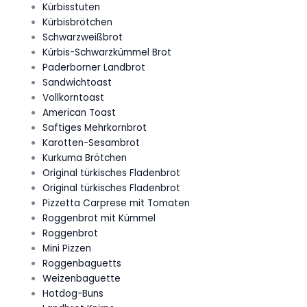
Kürbisstuten
Kürbisbrötchen
Schwarzweißbrot
Kürbis-Schwarzkümmel Brot
Paderborner Landbrot
Sandwichtoast
Vollkorntoast
American Toast
Saftiges Mehrkornbrot
Karotten-Sesambrot
Kurkuma Brötchen
Original türkisches Fladenbrot
Original türkisches Fladenbrot
Pizzetta Carprese mit Tomaten
Roggenbrot mit Kümmel
Roggenbrot
Mini Pizzen
Roggenbaguetts
Weizenbaguette
Hotdog-Buns