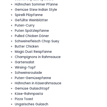
Hähnchen Sommer Pfanne
Gemüse Stew Indian Style
Spirelli Pilzpfanne
Gefüllte Weinblätter
Puten-Curry
Puten Spätzlepfanne
Pulled Chicken Döner
Schweinefleisch Chop Suey
Butter Chicken
Magic Dust Reispfanne
Champignons in Rahmsauce
Gartensalat
Wirsing-Topf
Schweinsroulade
Puten-Gemüsepfanne
Hähnchen in Käserahmsauce
Gemüse Gulaschtopf
Käse-Rahmpasta
Pizza Toast
Ungarisches Gulasch