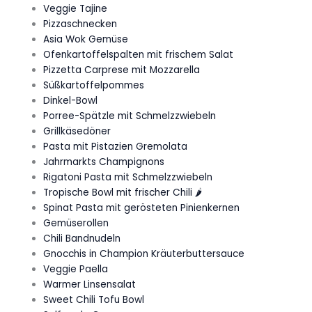
Veggie Tajine
Pizzaschnecken
Asia Wok Gemüse
Ofenkartoffelspalten mit frischem Salat
Pizzetta Carprese mit Mozzarella
Süßkartoffelpommes
Dinkel-Bowl
Porree-Spätzle mit Schmelzzwiebeln
Grillkäsedöner
Pasta mit Pistazien Gremolata
Jahrmarkts Champignons
Rigatoni Pasta mit Schmelzzwiebeln
Tropische Bowl mit frischer Chili 🌶️
Spinat Pasta mit gerösteten Pinienkernen
Gemüserollen
Chili Bandnudeln
Gnocchis in Champion Kräuterbuttersauce
Veggie Paella
Warmer Linsensalat
Sweet Chili Tofu Bowl