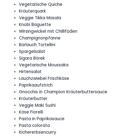
Vegetarische Quiche
Kräuterquark
Veggie Tikka Masala
Knobi Baguette
Wirsingwickel mit Chillifäden
Champignonpfanne
Bärlauch Tortellini
Spargelsalat
Sigara Börek
Vegetarische Moussaka
Hirtensalat
Lauchzwiebel Frischkäse
Paprikaaufstrich
Gnocchis in Champion Kräuterbuttersauce
Kräuterbutter
Veggie Maki Sushi
Käse Fiorelli
Pasta in Paprikasauce
Pasta colorata
Kichererbsencurry