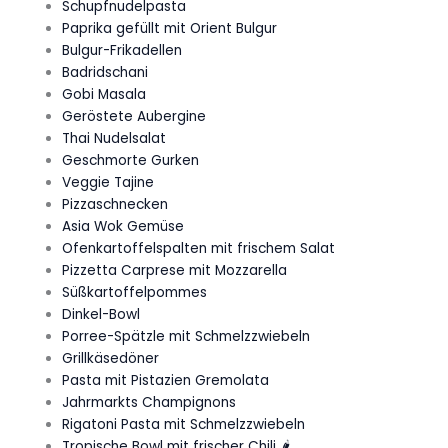
Schupfnudelpasta
Paprika gefüllt mit Orient Bulgur
Bulgur-Frikadellen
Badridschani
Gobi Masala
Geröstete Aubergine
Thai Nudelsalat
Geschmorte Gurken
Veggie Tajine
Pizzaschnecken
Asia Wok Gemüse
Ofenkartoffelspalten mit frischem Salat
Pizzetta Carprese mit Mozzarella
Süßkartoffelpommes
Dinkel-Bowl
Porree-Spätzle mit Schmelzzwiebeln
Grillkäsedöner
Pasta mit Pistazien Gremolata
Jahrmarkts Champignons
Rigatoni Pasta mit Schmelzzwiebeln
Tropische Bowl mit frischer Chili 🌶️