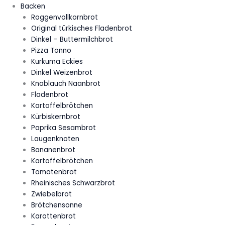
Backen
Roggenvollkornbrot
Original türkisches Fladenbrot
Dinkel – Buttermilchbrot
Pizza Tonno
Kurkuma Eckies
Dinkel Weizenbrot
Knoblauch Naanbrot
Fladenbrot
Kartoffelbrötchen
Kürbiskernbrot
Paprika Sesambrot
Laugenknoten
Bananenbrot
Kartoffelbrötchen
Tomatenbrot
Rheinisches Schwarzbrot
Zwiebelbrot
Brötchensonne
Karottenbrot