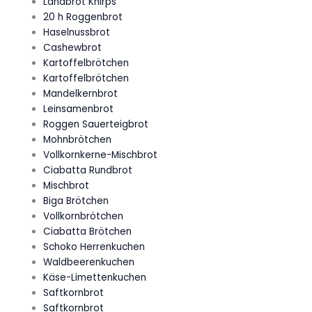
Landbrot Knirps
20 h Roggenbrot
Haselnussbrot
Cashewbrot
Kartoffelbrötchen
Kartoffelbrötchen
Mandelkernbrot
Leinsamenbrot
Roggen Sauerteigbrot
Mohnbrötchen
Vollkornkerne-Mischbrot
Ciabatta Rundbrot
Mischbrot
Biga Brötchen
Vollkornbrötchen
Ciabatta Brötchen
Schoko Herrenkuchen
Waldbeerenkuchen
Käse-Limettenkuchen
Saftkornbrot
Saftkornbrot