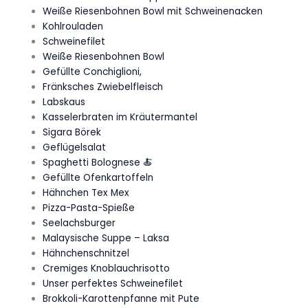
Weiße Riesenbohnen Bowl mit Schweinenacken
Kohlrouladen
Schweinefilet
Weiße Riesenbohnen Bowl
Gefüllte Conchiglioni,
Fränksches Zwiebelfleisch
Labskaus
Kasselerbraten im Kräutermantel
Sigara Börek
Geflügelsalat
Spaghetti Bolognese 🍝
Gefüllte Ofenkartoffeln
Hähnchen Tex Mex
Pizza-Pasta-Spieße
Seelachsburger
Malaysische Suppe – Laksa
Hähnchenschnitzel
Cremiges Knoblauchrisotto
Unser perfektes Schweinefilet
Brokkoli-Karottenpfanne mit Pute