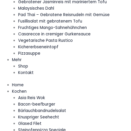
Gebratener Jasminreis mit mariniertem Tofu
Malaysisches Dahl
Pad Thai – Gebratene Reisnudeln mit Gemüse
Fusillisalat mit gebratenem Tofu
Fruchtiges Mango-Sahnehähnchen
Casarecce in cremiger Gurkensauce
Vegetarische Pasta Rustico
Kichererbseneintopf
Pizzasuppe
Mehr
Shop
Kontakt
Home
Kochen
Asia Reis Wok
Bacon-beefburger
Bärlauchbandnudelsalat
Knuspriger Seehecht
Glased Filet
Steinofenpizza Speciale