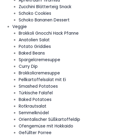
Apfeltraum Tiramisu
Zucchini Blätterteig Snack
Schoko Cookies
Schoko Bananen Dessert
Veggie
Brokkoli Gnocchi Hack Pfanne
Anatolien Salat
Potato Griddies
Baked Beans
Spargelcremesuppe
Curry Dip
Brokkolicremesuppe
Pellkartoffelsalat mit Ei
Smashed Potatoes
Türkische Falafel
Baked Potatoes
Rotkrautsalat
Semmelknödel
Orientalischer Süßkartoffeldip
Ofengemüse mit Hokkaido
Gefüllter Porree