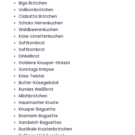
Biga Brötchen
Vollkornbrötchen
Ciabatta Brötchen
Schoko Herrenkuchen
Waldbeerenkuchen
Käse-Limettenkuchen
Saftkornbrot
Saftkornbrot
Dinkelbrot
Goldene Knusper-Grissini
Sonntags Knirpse
Käse Twister
Butter-Käsegebäck
Rundes Weißbrot
Milchbrötchen
Hausmacher Kruste
Knusper Baguette
Rosmarin Baguette
Sandwich-Baguettes
Rustikale Krustenbrötchen