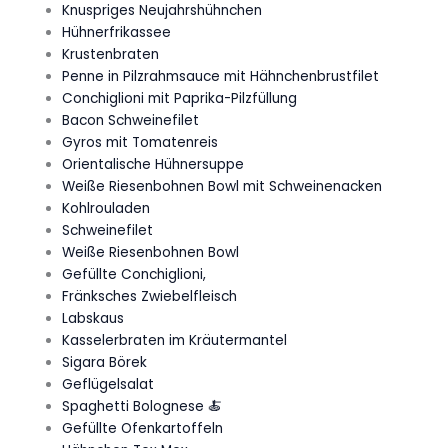
Knuspriges Neujahrshühnchen
Hühnerfrikassee
Krustenbraten
Penne in Pilzrahmsauce mit Hähnchenbrustfilet
Conchiglioni mit Paprika-Pilzfüllung
Bacon Schweinefilet
Gyros mit Tomatenreis
Orientalische Hühnersuppe
Weiße Riesenbohnen Bowl mit Schweinenacken
Kohlrouladen
Schweinefilet
Weiße Riesenbohnen Bowl
Gefüllte Conchiglioni,
Fränksches Zwiebelfleisch
Labskaus
Kasselerbraten im Kräutermantel
Sigara Börek
Geflügelsalat
Spaghetti Bolognese 🍝
Gefüllte Ofenkartoffeln