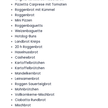
Pizzetta Carprese mit Tomaten
Roggenbrot mit Kümmel
Roggenbrot
Mini Pizzen
Roggenbaguetts
Weizenbaguette
Hotdog-Buns
Landbrot Knirps
20 h Roggenbrot
Haselnussbrot
Cashewbrot
Kartoffelbrötchen
Kartoffelbrötchen
Mandelkernbrot
Leinsamenbrot
Roggen Sauerteigbrot
Mohnbrötchen
Vollkornkerne-Mischbrot
Ciabatta Rundbrot
Mischbrot