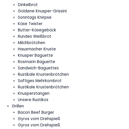
Dinkelbrot
Goldene Knusper-Grissini
Sonntags Knirpse
Käse Twister
Butter-Käsegebäck
Rundes Weißbrot
Milchbrötchen
Hausmacher Kruste
Knusper Baguette
Rosmarin Baguette
Sandwich-Baguettes
Rustikale Krustenbrötchen
Saftiges Mehrkornbrot
Rustikale Krustenbrötchen
Knusperstangen
Unsere Rustikos
Grillen
Bacon Beef Burger
Gyros vom Drehspieß
Gyros vom Drehspieß