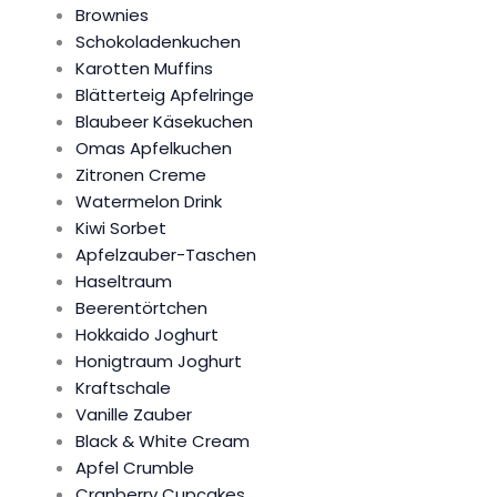
Brownies
Schokoladenkuchen
Karotten Muffins
Blätterteig Apfelringe
Blaubeer Käsekuchen
Omas Apfelkuchen
Zitronen Creme
Watermelon Drink
Kiwi Sorbet
Apfelzauber-Taschen
Haseltraum
Beerentörtchen
Hokkaido Joghurt
Honigtraum Joghurt
Kraftschale
Vanille Zauber
Black & White Cream
Apfel Crumble
Cranberry Cupcakes