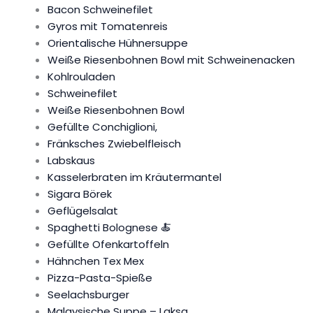
Bacon Schweinefilet
Gyros mit Tomatenreis
Orientalische Hühnersuppe
Weiße Riesenbohnen Bowl mit Schweinenacken
Kohlrouladen
Schweinefilet
Weiße Riesenbohnen Bowl
Gefüllte Conchiglioni,
Fränksches Zwiebelfleisch
Labskaus
Kasselerbraten im Kräutermantel
Sigara Börek
Geflügelsalat
Spaghetti Bolognese 🍝
Gefüllte Ofenkartoffeln
Hähnchen Tex Mex
Pizza-Pasta-Spieße
Seelachsburger
Malaysische Suppe – Laksa