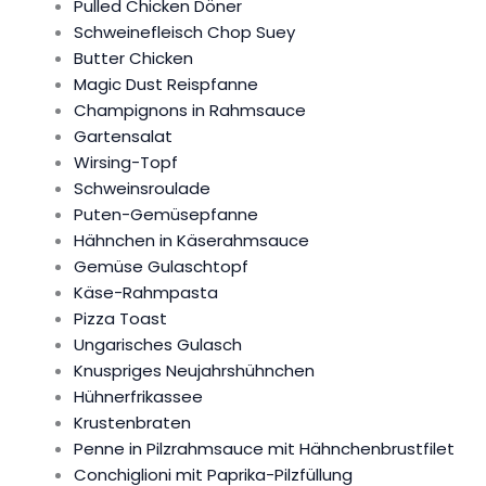
Pulled Chicken Döner
Schweinefleisch Chop Suey
Butter Chicken
Magic Dust Reispfanne
Champignons in Rahmsauce
Gartensalat
Wirsing-Topf
Schweinsroulade
Puten-Gemüsepfanne
Hähnchen in Käserahmsauce
Gemüse Gulaschtopf
Käse-Rahmpasta
Pizza Toast
Ungarisches Gulasch
Knuspriges Neujahrshühnchen
Hühnerfrikassee
Krustenbraten
Penne in Pilzrahmsauce mit Hähnchenbrustfilet
Conchiglioni mit Paprika-Pilzfüllung