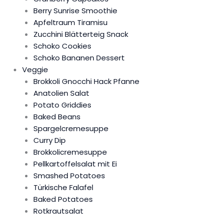
Berry Sunrise Smoothie
Apfeltraum Tiramisu
Zucchini Blätterteig Snack
Schoko Cookies
Schoko Bananen Dessert
Veggie
Brokkoli Gnocchi Hack Pfanne
Anatolien Salat
Potato Griddies
Baked Beans
Spargelcremesuppe
Curry Dip
Brokkolicremesuppe
Pellkartoffelsalat mit Ei
Smashed Potatoes
Türkische Falafel
Baked Potatoes
Rotkrautsalat