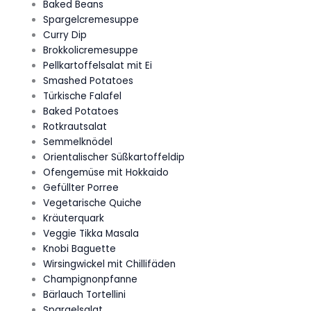
Baked Beans
Spargelcremesuppe
Curry Dip
Brokkolicremesuppe
Pellkartoffelsalat mit Ei
Smashed Potatoes
Türkische Falafel
Baked Potatoes
Rotkrautsalat
Semmelknödel
Orientalischer Süßkartoffeldip
Ofengemüse mit Hokkaido
Gefüllter Porree
Vegetarische Quiche
Kräuterquark
Veggie Tikka Masala
Knobi Baguette
Wirsingwickel mit Chillifäden
Champignonpfanne
Bärlauch Tortellini
Spargelsalat