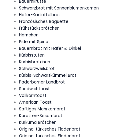
Bauernkruste
Schwarzbrot mit Sonnenblumenkernen
Hafer-Kartoffelbrot
Französisches Baguette
Frühstücksbrötchen
Hörnchen
Pide mit Spinat
Bauernbrot mit Hafer & Dinkel
Kürbisstuten
Kürbisbrötchen
Schwarzweißbrot
Kürbis-Schwarzkümmel Brot
Paderborner Landbrot
Sandwichtoast
Vollkorntoast
American Toast
Saftiges Mehrkornbrot
Karotten-Sesambrot
Kurkuma Brötchen
Original türkisches Fladenbrot
Original türkisches Fladenbrot