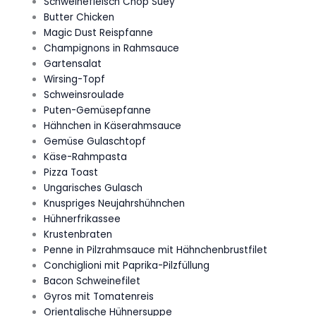
Schweinefleisch Chop Suey
Butter Chicken
Magic Dust Reispfanne
Champignons in Rahmsauce
Gartensalat
Wirsing-Topf
Schweinsroulade
Puten-Gemüsepfanne
Hähnchen in Käserahmsauce
Gemüse Gulaschtopf
Käse-Rahmpasta
Pizza Toast
Ungarisches Gulasch
Knuspriges Neujahrshühnchen
Hühnerfrikassee
Krustenbraten
Penne in Pilzrahmsauce mit Hähnchenbrustfilet
Conchiglioni mit Paprika-Pilzfüllung
Bacon Schweinefilet
Gyros mit Tomatenreis
Orientalische Hühnersuppe