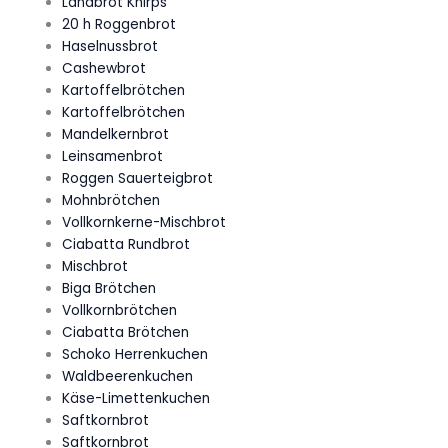
Landbrot Knirps
20 h Roggenbrot
Haselnussbrot
Cashewbrot
Kartoffelbrötchen
Kartoffelbrötchen
Mandelkernbrot
Leinsamenbrot
Roggen Sauerteigbrot
Mohnbrötchen
Vollkornkerne-Mischbrot
Ciabatta Rundbrot
Mischbrot
Biga Brötchen
Vollkornbrötchen
Ciabatta Brötchen
Schoko Herrenkuchen
Waldbeerenkuchen
Käse-Limettenkuchen
Saftkornbrot
Saftkornbrot