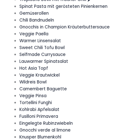
Spinat Pasta mit gerösteten Pinienkernen
Gemüserollen
Chili Bandnudeln
Gnocchis in Champion Kräuterbuttersauce
Veggie Paella
Warmer Linsensalat
Sweet Chili Tofu Bowl
Selfmade Currysauce
Lauwarmer Spinatsalat
Hot Asia Topf
Veggie Krautwickel
Wildreis Bowl
Camembert Baguette
Veggie Pinsa
Tortellini Funghi
Kohlrabi Apfelsalat
Fusilloni Primavera
Eingelegte Rubinzwiebeln
Gnocchi verde al limone
Knusper Blumenkohl