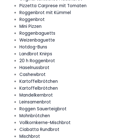
Pizzetta Carprese mit Tomaten
Roggenbrot mit Kümmel
Roggenbrot
Mini Pizzen
Roggenbaguetts
Weizenbaguette
Hotdog-Buns
Landbrot Knirps
20 h Roggenbrot
Haselnussbrot
Cashewbrot
Kartoffelbrötchen
Kartoffelbrötchen
Mandelkernbrot
Leinsamenbrot
Roggen Sauerteigbrot
Mohnbrötchen
Vollkornkerne-Mischbrot
Ciabatta Rundbrot
Mischbrot