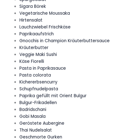
Sigara Börek
Vegetarische Moussaka
Hirtensalat
Lauchzwiebel Frischkäse
Paprikaaufstrich
Gnocchis in Champion Kräuterbuttersauce
Kräuterbutter
Veggie Maki Sushi
Käse Fiorelli
Pasta in Paprikasauce
Pasta colorata
Kichererbsencurry
Schupfnudelpasta
Paprika gefüllt mit Orient Bulgur
Bulgur-Frikadellen
Badridschani
Gobi Masala
Geröstete Aubergine
Thai Nudelsalat
Geschmorte Gurken