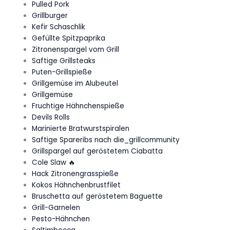
Pulled Pork
Grillburger
Kefir Schaschlik
Gefüllte Spitzpaprika
Zitronenspargel vom Grill
Saftige Grillsteaks
Puten-Grillspieße
Grillgemüse im Alubeutel
Grillgemüse
Fruchtige Hähnchenspieße
Devils Rolls
Marinierte Bratwurstspiralen
Saftige Spareribs nach die_grillcommunity
Grillspargel auf geröstetem Ciabatta
Cole Slaw 🔥
Hack Zitronengrasspieße
Kokos Hähnchenbrustfilet
Bruschetta auf geröstetem Baguette
Grill-Garnelen
Pesto-Hähnchen