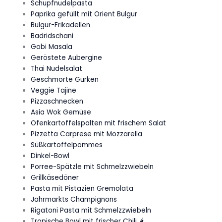
Schupfnudelpasta
Paprika gefüllt mit Orient Bulgur
Bulgur-Frikadellen
Badridschani
Gobi Masala
Geröstete Aubergine
Thai Nudelsalat
Geschmorte Gurken
Veggie Tajine
Pizzaschnecken
Asia Wok Gemüse
Ofenkartoffelspalten mit frischem Salat
Pizzetta Carprese mit Mozzarella
Süßkartoffelpommes
Dinkel-Bowl
Porree-Spätzle mit Schmelzzwiebeln
Grillkäsedöner
Pasta mit Pistazien Gremolata
Jahrmarkts Champignons
Rigatoni Pasta mit Schmelzzwiebeln
Tropische Bowl mit frischer Chili 🌶️