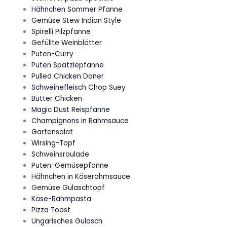
Hähnchen Sommer Pfanne
Gemüse Stew Indian Style
Spirelli Pilzpfanne
Gefüllte Weinblätter
Puten-Curry
Puten Spätzlepfanne
Pulled Chicken Döner
Schweinefleisch Chop Suey
Butter Chicken
Magic Dust Reispfanne
Champignons in Rahmsauce
Gartensalat
Wirsing-Topf
Schweinsroulade
Puten-Gemüsepfanne
Hähnchen in Käserahmsauce
Gemüse Gulaschtopf
Käse-Rahmpasta
Pizza Toast
Ungarisches Gulasch