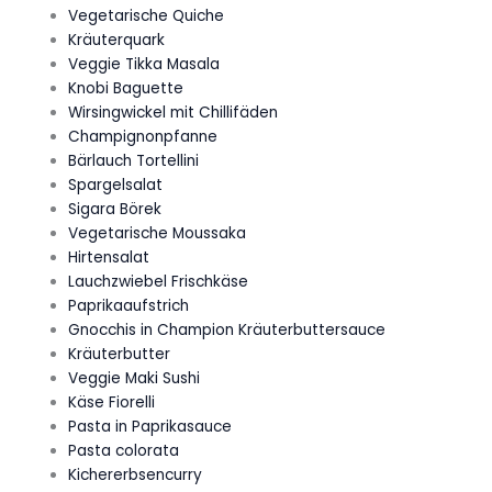
Vegetarische Quiche
Kräuterquark
Veggie Tikka Masala
Knobi Baguette
Wirsingwickel mit Chillifäden
Champignonpfanne
Bärlauch Tortellini
Spargelsalat
Sigara Börek
Vegetarische Moussaka
Hirtensalat
Lauchzwiebel Frischkäse
Paprikaaufstrich
Gnocchis in Champion Kräuterbuttersauce
Kräuterbutter
Veggie Maki Sushi
Käse Fiorelli
Pasta in Paprikasauce
Pasta colorata
Kichererbsencurry