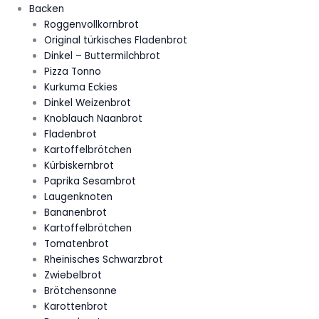
Backen
Roggenvollkornbrot
Original türkisches Fladenbrot
Dinkel – Buttermilchbrot
Pizza Tonno
Kurkuma Eckies
Dinkel Weizenbrot
Knoblauch Naanbrot
Fladenbrot
Kartoffelbrötchen
Kürbiskernbrot
Paprika Sesambrot
Laugenknoten
Bananenbrot
Kartoffelbrötchen
Tomatenbrot
Rheinisches Schwarzbrot
Zwiebelbrot
Brötchensonne
Karottenbrot