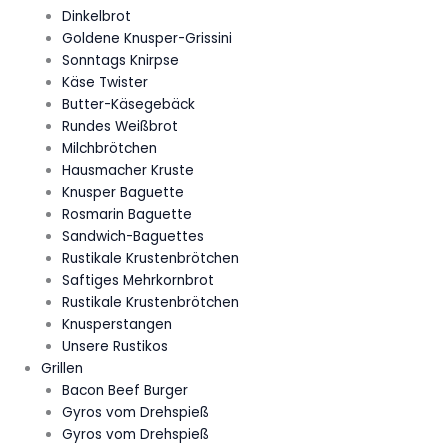
Dinkelbrot
Goldene Knusper-Grissini
Sonntags Knirpse
Käse Twister
Butter-Käsegebäck
Rundes Weißbrot
Milchbrötchen
Hausmacher Kruste
Knusper Baguette
Rosmarin Baguette
Sandwich-Baguettes
Rustikale Krustenbrötchen
Saftiges Mehrkornbrot
Rustikale Krustenbrötchen
Knusperstangen
Unsere Rustikos
Grillen
Bacon Beef Burger
Gyros vom Drehspieß
Gyros vom Drehspieß