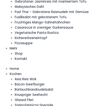
Gebratener Jasminreis mit mariniertem Tofu
Malaysisches Dahl
Pad Thai – Gebratene Reisnudeln mit Gemüse
Fusillisalat mit gebratenem Tofu
Fruchtiges Mango-Sahnehähnchen
Casarecce in cremiger Gurkensauce
Vegetarische Pasta Rustico
Kichererbseneintopf
Pizzasuppe
Mehr
Shop
Kontakt
Home
Kochen
Asia Reis Wok
Bacon-beefburger
Bärlauchbandnudelsalat
Knuspriger Seehecht
Glased Filet
Steinofenpizza Speciale