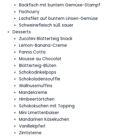
Backfisch mit buntem Gemüse-Stampf
Fischcurry
Lachsfilet auf buntem Linsen-Gemüse
Schweinefleisch süß sauer
Desserts
Zucchini Blätterteig Snack
Lemon-Banana-Creme
Panna Cotta
Mousse au Chocolat
Blätterteig-Blüten
Schokodinkelpops
Schokoladensouffle
Wallnussmuffins
Mandelcreme
Himbeertörtchen
Schokokuchen mit Topping
Mini Limettenbaiser
Mandarinen Käsekuchen
Vanillekipferl
Zimtsterne