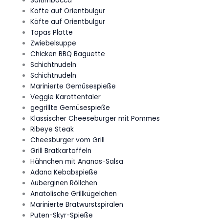
Saltimbocca
Köfte auf Orientbulgur
Köfte auf Orientbulgur
Tapas Platte
Zwiebelsuppe
Chicken BBQ Baguette
Schichtnudeln
Schichtnudeln
Marinierte Gemüsespieße
Veggie Karottentaler
gegrillte Gemüsespieße
Klassischer Cheeseburger mit Pommes
Ribeye Steak
Cheesburger vom Grill
Grill Bratkartoffeln
Hähnchen mit Ananas-Salsa
Adana Kebabspieße
Auberginen Röllchen
Anatolische Grillkügelchen
Marinierte Bratwurstspiralen
Puten-Skyr-Spieße