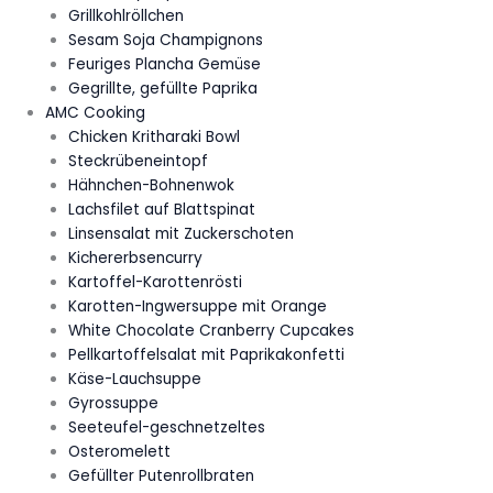
Grillkohlröllchen
Sesam Soja Champignons
Feuriges Plancha Gemüse
Gegrillte, gefüllte Paprika
AMC Cooking
Chicken Kritharaki Bowl
Steckrübeneintopf
Hähnchen-Bohnenwok
Lachsfilet auf Blattspinat
Linsensalat mit Zuckerschoten
Kichererbsencurry
Kartoffel-Karottenrösti
Karotten-Ingwersuppe mit Orange
White Chocolate Cranberry Cupcakes
Pellkartoffelsalat mit Paprikakonfetti
Käse-Lauchsuppe
Gyrossuppe
Seeteufel-geschnetzeltes
Osteromelett
Gefüllter Putenrollbraten