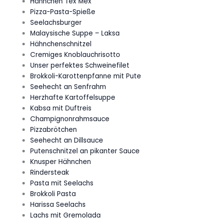
Hähnchen Tex Mex
Pizza-Pasta-Spieße
Seelachsburger
Malaysische Suppe – Laksa
Hähnchenschnitzel
Cremiges Knoblauchrisotto
Unser perfektes Schweinefilet
Brokkoli-Karottenpfanne mit Pute
Seehecht an Senfrahm
Herzhafte Kartoffelsuppe
Kabsa mit Duftreis
Champignonrahmsauce
Pizzabrötchen
Seehecht an Dillsauce
Putenschnitzel an pikanter Sauce
Knusper Hähnchen
Rindersteak
Pasta mit Seelachs
Brokkoli Pasta
Harissa Seelachs
Lachs mit Gremolada