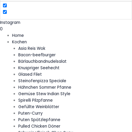
Instagram
0
Home
Kochen
Asia Reis Wok
Bacon-beefburger
Bärlauchbandnudelsalat
Knuspriger Seehecht
Glased Filet
Steinofenpizza Speciale
Hähnchen Sommer Pfanne
Gemüse Stew Indian Style
Spirelli Pilzpfanne
Gefüllte Weinblätter
Puten-Curry
Puten Spätzlepfanne
Pulled Chicken Döner