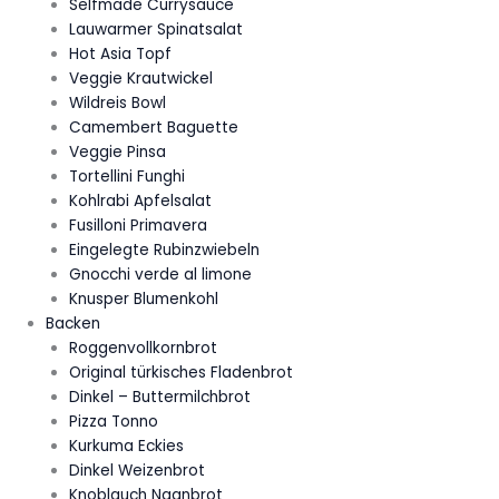
Selfmade Currysauce
Lauwarmer Spinatsalat
Hot Asia Topf
Veggie Krautwickel
Wildreis Bowl
Camembert Baguette
Veggie Pinsa
Tortellini Funghi
Kohlrabi Apfelsalat
Fusilloni Primavera
Eingelegte Rubinzwiebeln
Gnocchi verde al limone
Knusper Blumenkohl
Backen
Roggenvollkornbrot
Original türkisches Fladenbrot
Dinkel – Buttermilchbrot
Pizza Tonno
Kurkuma Eckies
Dinkel Weizenbrot
Knoblauch Naanbrot