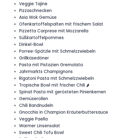
Veggie Tajine
Pizzaschnecken
Asia Wok Gemüse
Ofenkartoffelspalten mit frischem Salat
Pizzetta Carprese mit Mozzarella
Süßkartoffelpommes
Dinkel-Bowl
Porree-Spätzle mit Schmelzzwiebeln
Grillkäsedöner
Pasta mit Pistazien Gremolata
Jahrmarkts Champignons
Rigatoni Pasta mit Schmelzzwiebeln
Tropische Bowl mit frischer Chili 🌶️
Spinat Pasta mit gerösteten Pinienkernen
Gemüserollen
Chili Bandnudeln
Gnocchis in Champion Kräuterbuttersauce
Veggie Paella
Warmer Linsensalat
Sweet Chili Tofu Bowl