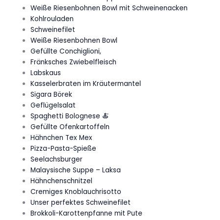
Weiße Riesenbohnen Bowl mit Schweinenacken
Kohlrouladen
Schweinefilet
Weiße Riesenbohnen Bowl
Gefüllte Conchiglioni,
Fränksches Zwiebelfleisch
Labskaus
Kasselerbraten im Kräutermantel
Sigara Börek
Geflügelsalat
Spaghetti Bolognese 🍝
Gefüllte Ofenkartoffeln
Hähnchen Tex Mex
Pizza-Pasta-Spieße
Seelachsburger
Malaysische Suppe – Laksa
Hähnchenschnitzel
Cremiges Knoblauchrisotto
Unser perfektes Schweinefilet
Brokkoli-Karottenpfanne mit Pute