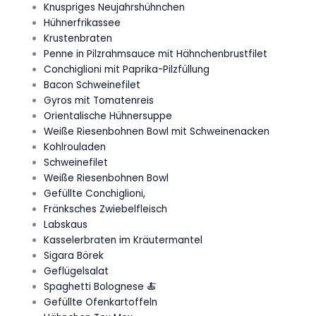
Knuspriges Neujahrshühnchen
Hühnerfrikassee
Krustenbraten
Penne in Pilzrahmsauce mit Hähnchenbrustfilet
Conchiglioni mit Paprika-Pilzfüllung
Bacon Schweinefilet
Gyros mit Tomatenreis
Orientalische Hühnersuppe
Weiße Riesenbohnen Bowl mit Schweinenacken
Kohlrouladen
Schweinefilet
Weiße Riesenbohnen Bowl
Gefüllte Conchiglioni,
Fränksches Zwiebelfleisch
Labskaus
Kasselerbraten im Kräutermantel
Sigara Börek
Geflügelsalat
Spaghetti Bolognese 🍝
Gefüllte Ofenkartoffeln