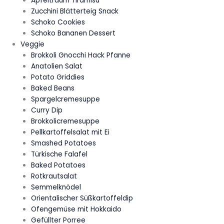
Apfeltraum Tiramisu
Zucchini Blätterteig Snack
Schoko Cookies
Schoko Bananen Dessert
Veggie
Brokkoli Gnocchi Hack Pfanne
Anatolien Salat
Potato Griddies
Baked Beans
Spargelcremesuppe
Curry Dip
Brokkolicremesuppe
Pellkartoffelsalat mit Ei
Smashed Potatoes
Türkische Falafel
Baked Potatoes
Rotkrautsalat
Semmelknödel
Orientalischer Süßkartoffeldip
Ofengemüse mit Hokkaido
Gefüllter Porree