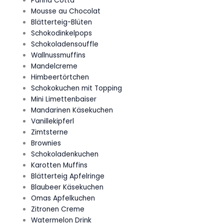
Panna Cotta
Mousse au Chocolat
Blätterteig-Blüten
Schokodinkelpops
Schokoladensouffle
Wallnussmuffins
Mandelcreme
Himbeertörtchen
Schokokuchen mit Topping
Mini Limettenbaiser
Mandarinen Käsekuchen
Vanillekipferl
Zimtsterne
Brownies
Schokoladenkuchen
Karotten Muffins
Blätterteig Apfelringe
Blaubeer Käsekuchen
Omas Apfelkuchen
Zitronen Creme
Watermelon Drink