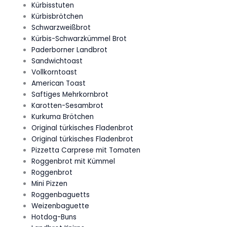
Kürbisstuten
Kürbisbrötchen
Schwarzweißbrot
Kürbis-Schwarzkümmel Brot
Paderborner Landbrot
Sandwichtoast
Vollkorntoast
American Toast
Saftiges Mehrkornbrot
Karotten-Sesambrot
Kurkuma Brötchen
Original türkisches Fladenbrot
Original türkisches Fladenbrot
Pizzetta Carprese mit Tomaten
Roggenbrot mit Kümmel
Roggenbrot
Mini Pizzen
Roggenbaguetts
Weizenbaguette
Hotdog-Buns