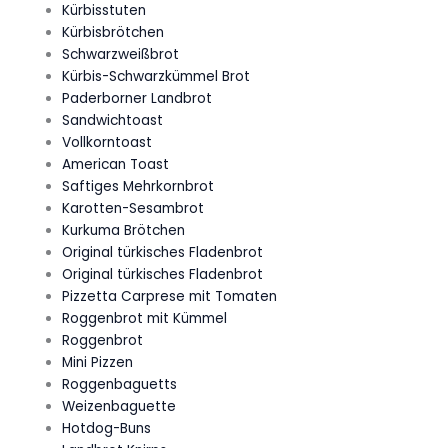
Kürbisstuten
Kürbisbrötchen
Schwarzweißbrot
Kürbis-Schwarzkümmel Brot
Paderborner Landbrot
Sandwichtoast
Vollkorntoast
American Toast
Saftiges Mehrkornbrot
Karotten-Sesambrot
Kurkuma Brötchen
Original türkisches Fladenbrot
Original türkisches Fladenbrot
Pizzetta Carprese mit Tomaten
Roggenbrot mit Kümmel
Roggenbrot
Mini Pizzen
Roggenbaguetts
Weizenbaguette
Hotdog-Buns