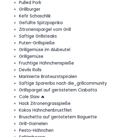
Pulled Pork
Grillburger
Kefir Schaschlik
Gefüllte Spitzpaprika
Zitronenspargel vom Grill
Saftige Grillsteaks
Puten-Grillspieße
Grillgemüse im Alubeutel
Grillgemüse
Fruchtige Hähnchenspieße
Devils Rolls
Marinierte Bratwurstspiralen
Saftige Spareribs nach die_grillcommunity
Grillspargel auf geröstetem Ciabatta
Cole Slaw 🔥
Hack Zitronengrasspieße
Kokos Hähnchenbrustfilet
Bruschetta auf geröstetem Baguette
Grill-Garnelen
Pesto-Hähnchen