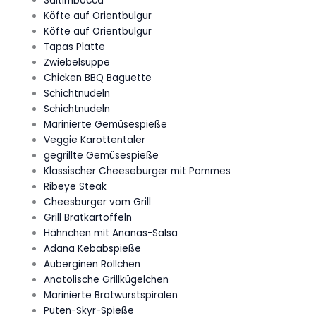
Saltimbocca
Köfte auf Orientbulgur
Köfte auf Orientbulgur
Tapas Platte
Zwiebelsuppe
Chicken BBQ Baguette
Schichtnudeln
Schichtnudeln
Marinierte Gemüsespieße
Veggie Karottentaler
gegrillte Gemüsespieße
Klassischer Cheeseburger mit Pommes
Ribeye Steak
Cheesburger vom Grill
Grill Bratkartoffeln
Hähnchen mit Ananas-Salsa
Adana Kebabspieße
Auberginen Röllchen
Anatolische Grillkügelchen
Marinierte Bratwurstspiralen
Puten-Skyr-Spieße