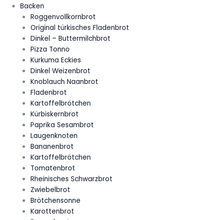
Backen
Roggenvollkornbrot
Original türkisches Fladenbrot
Dinkel – Buttermilchbrot
Pizza Tonno
Kurkuma Eckies
Dinkel Weizenbrot
Knoblauch Naanbrot
Fladenbrot
Kartoffelbrötchen
Kürbiskernbrot
Paprika Sesambrot
Laugenknoten
Bananenbrot
Kartoffelbrötchen
Tomatenbrot
Rheinisches Schwarzbrot
Zwiebelbrot
Brötchensonne
Karottenbrot