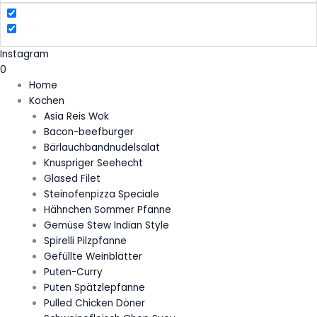
Instagram
0
Home
Kochen
Asia Reis Wok
Bacon-beefburger
Bärlauchbandnudelsalat
Knuspriger Seehecht
Glased Filet
Steinofenpizza Speciale
Hähnchen Sommer Pfanne
Gemüse Stew Indian Style
Spirelli Pilzpfanne
Gefüllte Weinblätter
Puten-Curry
Puten Spätzlepfanne
Pulled Chicken Döner