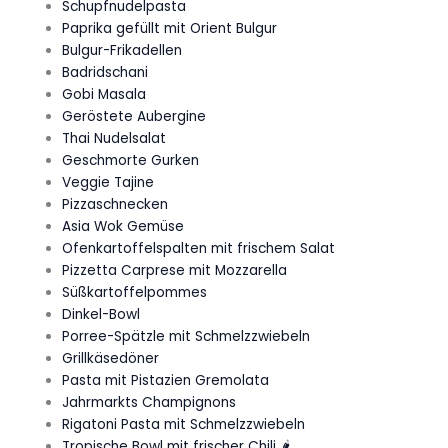
Schupfnudelpasta
Paprika gefüllt mit Orient Bulgur
Bulgur-Frikadellen
Badridschani
Gobi Masala
Geröstete Aubergine
Thai Nudelsalat
Geschmorte Gurken
Veggie Tajine
Pizzaschnecken
Asia Wok Gemüse
Ofenkartoffelspalten mit frischem Salat
Pizzetta Carprese mit Mozzarella
Süßkartoffelpommes
Dinkel-Bowl
Porree-Spätzle mit Schmelzzwiebeln
Grillkäsedöner
Pasta mit Pistazien Gremolata
Jahrmarkts Champignons
Rigatoni Pasta mit Schmelzzwiebeln
Tropische Bowl mit frischer Chili 🌶️