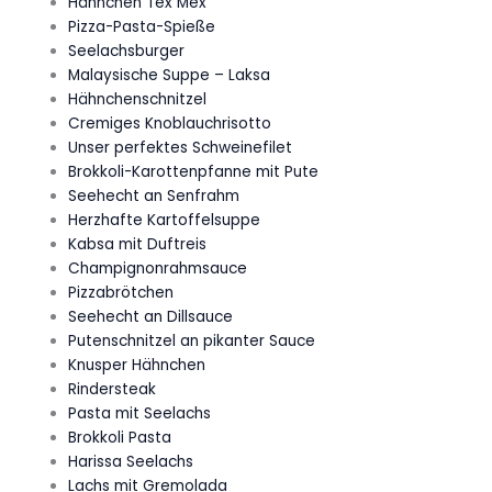
Hähnchen Tex Mex
Pizza-Pasta-Spieße
Seelachsburger
Malaysische Suppe – Laksa
Hähnchenschnitzel
Cremiges Knoblauchrisotto
Unser perfektes Schweinefilet
Brokkoli-Karottenpfanne mit Pute
Seehecht an Senfrahm
Herzhafte Kartoffelsuppe
Kabsa mit Duftreis
Champignonrahmsauce
Pizzabrötchen
Seehecht an Dillsauce
Putenschnitzel an pikanter Sauce
Knusper Hähnchen
Rindersteak
Pasta mit Seelachs
Brokkoli Pasta
Harissa Seelachs
Lachs mit Gremolada