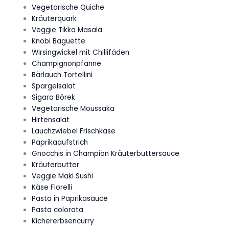
Vegetarische Quiche
Kräuterquark
Veggie Tikka Masala
Knobi Baguette
Wirsingwickel mit Chillifäden
Champignonpfanne
Bärlauch Tortellini
Spargelsalat
Sigara Börek
Vegetarische Moussaka
Hirtensalat
Lauchzwiebel Frischkäse
Paprikaaufstrich
Gnocchis in Champion Kräuterbuttersauce
Kräuterbutter
Veggie Maki Sushi
Käse Fiorelli
Pasta in Paprikasauce
Pasta colorata
Kichererbsencurry