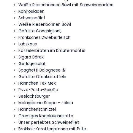
Weiße Riesenbohnen Bowl mit Schweinenacken
Kohlrouladen
Schweinefilet
Weiße Riesenbohnen Bowl
Gefüllte Conchiglioni,
Fränksches Zwiebelfleisch
Labskaus
Kasselerbraten im Kräutermantel
Sigara Börek
Geflügelsalat
Spaghetti Bolognese 🍝
Gefüllte Ofenkartoffeln
Hähnchen Tex Mex
Pizza-Pasta-Spieße
Seelachsburger
Malaysische Suppe – Laksa
Hähnchenschnitzel
Cremiges Knoblauchrisotto
Unser perfektes Schweinefilet
Brokkoli-Karottenpfanne mit Pute