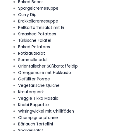
Baked Beans
Spargelcremesuppe
Curry Dip
Brokkolicremesuppe
Pellkartoffelsalat mit Ei
Smashed Potatoes
Türkische Falafel
Baked Potatoes
Rotkrautsalat
Semmelknödel
Orientalischer Süßkartoffeldip
Ofengemüse mit Hokkaido
Gefüllter Porree
Vegetarische Quiche
Kräuterquark
Veggie Tikka Masala
Knobi Baguette
Wirsingwickel mit Chillifäden
Champignonpfanne
Bärlauch Tortellini
Spargelsalat