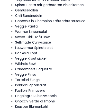
Spinat Pasta mit gerösteten Pinienkernen
Gemüserollen
Chili Bandnudeln
Gnocchis in Champion Kräuterbuttersauce
Veggie Paella
Warmer Linsensalat
Sweet Chili Tofu Bowl
Selfmade Currysauce
Lauwarmer Spinatsalat
Hot Asia Topf
Veggie Krautwickel
Wildreis Bowl
Camembert Baguette
Veggie Pinsa
Tortellini Funghi
Kohlrabi Apfelsalat
Fusilloni Primavera
Eingelegte Rubinzwiebeln
Gnocchi verde al limone
Knusper Blumenkohl