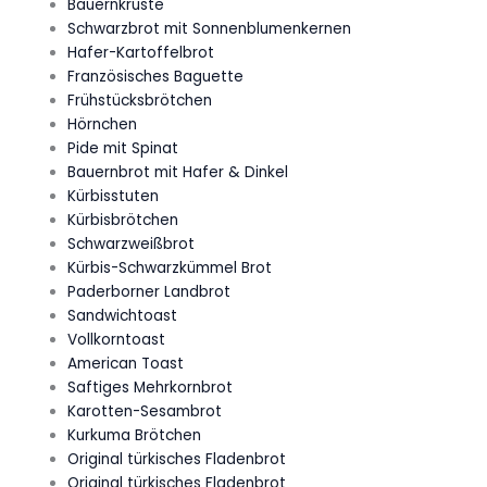
Bauernkruste
Schwarzbrot mit Sonnenblumenkernen
Hafer-Kartoffelbrot
Französisches Baguette
Frühstücksbrötchen
Hörnchen
Pide mit Spinat
Bauernbrot mit Hafer & Dinkel
Kürbisstuten
Kürbisbrötchen
Schwarzweißbrot
Kürbis-Schwarzkümmel Brot
Paderborner Landbrot
Sandwichtoast
Vollkorntoast
American Toast
Saftiges Mehrkornbrot
Karotten-Sesambrot
Kurkuma Brötchen
Original türkisches Fladenbrot
Original türkisches Fladenbrot