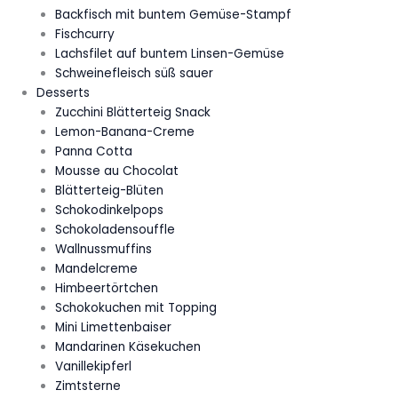
Backfisch mit buntem Gemüse-Stampf
Fischcurry
Lachsfilet auf buntem Linsen-Gemüse
Schweinefleisch süß sauer
Desserts
Zucchini Blätterteig Snack
Lemon-Banana-Creme
Panna Cotta
Mousse au Chocolat
Blätterteig-Blüten
Schokodinkelpops
Schokoladensouffle
Wallnussmuffins
Mandelcreme
Himbeertörtchen
Schokokuchen mit Topping
Mini Limettenbaiser
Mandarinen Käsekuchen
Vanillekipferl
Zimtsterne