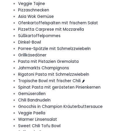
Veggie Tajine
Pizzaschnecken
Asia Wok Gemüse
Ofenkartoffelspalten mit frischem Salat
Pizzetta Carprese mit Mozzarella
Süßkartoffelpommes
Dinkel-Bowl
Porree-Spätzle mit Schmelzzwiebeln
Grillkäsedöner
Pasta mit Pistazien Gremolata
Jahrmarkts Champignons
Rigatoni Pasta mit Schmelzzwiebeln
Tropische Bowl mit frischer Chili 🌶️
Spinat Pasta mit gerösteten Pinienkernen
Gemüserollen
Chili Bandnudeln
Gnocchis in Champion Kräuterbuttersauce
Veggie Paella
Warmer Linsensalat
Sweet Chili Tofu Bowl