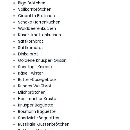
Biga Brötchen
Vollkornbrötchen
Ciabatta Brötchen
Schoko Herrenkuchen
Waldbeerenkuchen
Käse-Limettenkuchen
Saftkornbrot
Saftkornbrot
Dinkelbrot
Goldene Knusper-Grissini
Sonntags Knirpse
Käse Twister
Butter-Käsegebäck
Rundes Weißbrot
Milchbrötchen
Hausmacher Kruste
Knusper Baguette
Rosmarin Baguette
Sandwich-Baguettes
Rustikale Krustenbrötchen