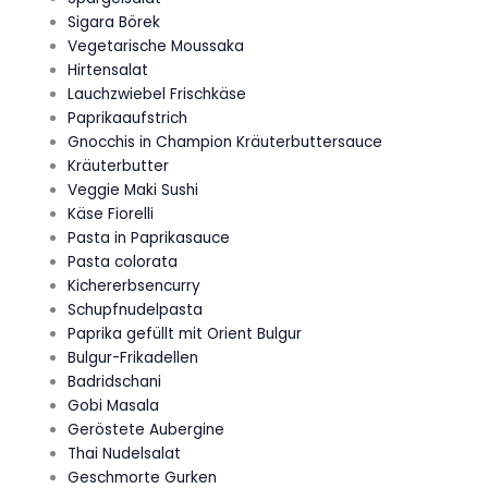
Sigara Börek
Vegetarische Moussaka
Hirtensalat
Lauchzwiebel Frischkäse
Paprikaaufstrich
Gnocchis in Champion Kräuterbuttersauce
Kräuterbutter
Veggie Maki Sushi
Käse Fiorelli
Pasta in Paprikasauce
Pasta colorata
Kichererbsencurry
Schupfnudelpasta
Paprika gefüllt mit Orient Bulgur
Bulgur-Frikadellen
Badridschani
Gobi Masala
Geröstete Aubergine
Thai Nudelsalat
Geschmorte Gurken