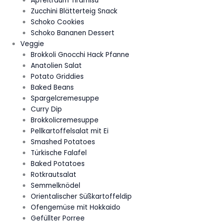
Apfeltraum Tiramisu
Zucchini Blätterteig Snack
Schoko Cookies
Schoko Bananen Dessert
Veggie
Brokkoli Gnocchi Hack Pfanne
Anatolien Salat
Potato Griddies
Baked Beans
Spargelcremesuppe
Curry Dip
Brokkolicremesuppe
Pellkartoffelsalat mit Ei
Smashed Potatoes
Türkische Falafel
Baked Potatoes
Rotkrautsalat
Semmelknödel
Orientalischer Süßkartoffeldip
Ofengemüse mit Hokkaido
Gefüllter Porree