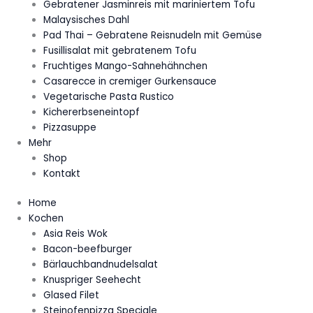
Gebratener Jasminreis mit mariniertem Tofu
Malaysisches Dahl
Pad Thai – Gebratene Reisnudeln mit Gemüse
Fusillisalat mit gebratenem Tofu
Fruchtiges Mango-Sahnehähnchen
Casarecce in cremiger Gurkensauce
Vegetarische Pasta Rustico
Kichererbseneintopf
Pizzasuppe
Mehr
Shop
Kontakt
Home
Kochen
Asia Reis Wok
Bacon-beefburger
Bärlauchbandnudelsalat
Knuspriger Seehecht
Glased Filet
Steinofenpizza Speciale