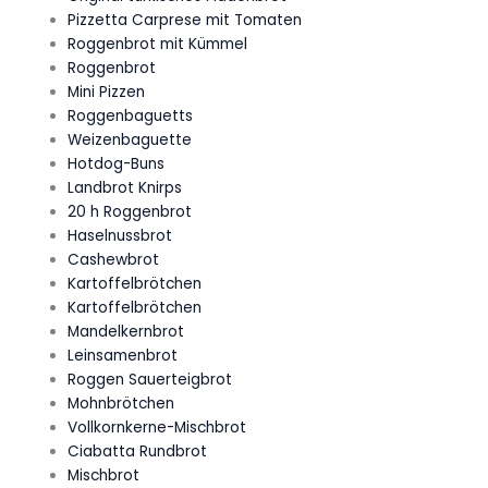
Pizzetta Carprese mit Tomaten
Roggenbrot mit Kümmel
Roggenbrot
Mini Pizzen
Roggenbaguetts
Weizenbaguette
Hotdog-Buns
Landbrot Knirps
20 h Roggenbrot
Haselnussbrot
Cashewbrot
Kartoffelbrötchen
Kartoffelbrötchen
Mandelkernbrot
Leinsamenbrot
Roggen Sauerteigbrot
Mohnbrötchen
Vollkornkerne-Mischbrot
Ciabatta Rundbrot
Mischbrot