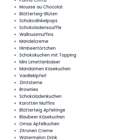
Panna Cotta
Mousse au Chocolat
Blätterteig-Blüten
Schokodinkelpops
Schokoladensouffle
Wallnussmuffins
Mandelcreme
Himbeertörtchen
Schokokuchen mit Topping
Mini Limettenbaiser
Mandarinen Käsekuchen
Vanillekipferl
Zimtsterne
Brownies
Schokoladenkuchen
Karotten Muffins
Blätterteig Apfelringe
Blaubeer Käsekuchen
Omas Apfelkuchen
Zitronen Creme
Watermelon Drink