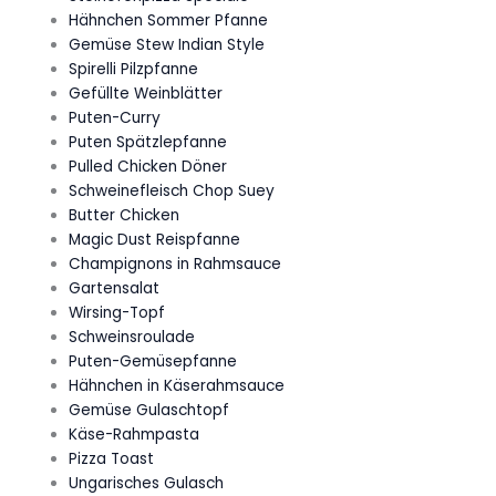
Hähnchen Sommer Pfanne
Gemüse Stew Indian Style
Spirelli Pilzpfanne
Gefüllte Weinblätter
Puten-Curry
Puten Spätzlepfanne
Pulled Chicken Döner
Schweinefleisch Chop Suey
Butter Chicken
Magic Dust Reispfanne
Champignons in Rahmsauce
Gartensalat
Wirsing-Topf
Schweinsroulade
Puten-Gemüsepfanne
Hähnchen in Käserahmsauce
Gemüse Gulaschtopf
Käse-Rahmpasta
Pizza Toast
Ungarisches Gulasch