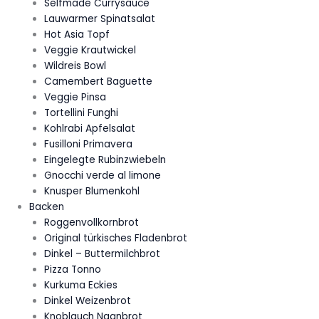
Selfmade Currysauce
Lauwarmer Spinatsalat
Hot Asia Topf
Veggie Krautwickel
Wildreis Bowl
Camembert Baguette
Veggie Pinsa
Tortellini Funghi
Kohlrabi Apfelsalat
Fusilloni Primavera
Eingelegte Rubinzwiebeln
Gnocchi verde al limone
Knusper Blumenkohl
Backen
Roggenvollkornbrot
Original türkisches Fladenbrot
Dinkel – Buttermilchbrot
Pizza Tonno
Kurkuma Eckies
Dinkel Weizenbrot
Knoblauch Naanbrot