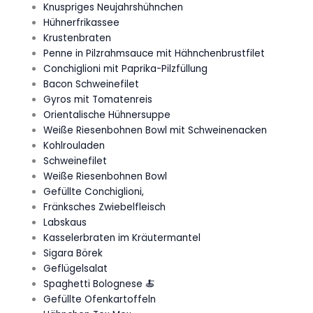
Knuspriges Neujahrshühnchen
Hühnerfrikassee
Krustenbraten
Penne in Pilzrahmsauce mit Hähnchenbrustfilet
Conchiglioni mit Paprika-Pilzfüllung
Bacon Schweinefilet
Gyros mit Tomatenreis
Orientalische Hühnersuppe
Weiße Riesenbohnen Bowl mit Schweinenacken
Kohlrouladen
Schweinefilet
Weiße Riesenbohnen Bowl
Gefüllte Conchiglioni,
Fränksches Zwiebelfleisch
Labskaus
Kasselerbraten im Kräutermantel
Sigara Börek
Geflügelsalat
Spaghetti Bolognese 🍝
Gefüllte Ofenkartoffeln