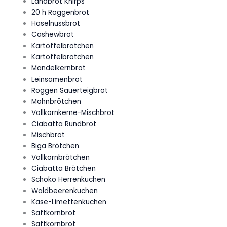
Landbrot Knirps
20 h Roggenbrot
Haselnussbrot
Cashewbrot
Kartoffelbrötchen
Kartoffelbrötchen
Mandelkernbrot
Leinsamenbrot
Roggen Sauerteigbrot
Mohnbrötchen
Vollkornkerne-Mischbrot
Ciabatta Rundbrot
Mischbrot
Biga Brötchen
Vollkornbrötchen
Ciabatta Brötchen
Schoko Herrenkuchen
Waldbeerenkuchen
Käse-Limettenkuchen
Saftkornbrot
Saftkornbrot