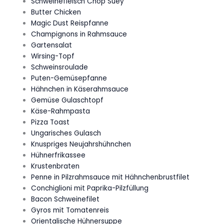
Schweinefleisch Chop Suey
Butter Chicken
Magic Dust Reispfanne
Champignons in Rahmsauce
Gartensalat
Wirsing-Topf
Schweinsroulade
Puten-Gemüsepfanne
Hähnchen in Käserahmsauce
Gemüse Gulaschtopf
Käse-Rahmpasta
Pizza Toast
Ungarisches Gulasch
Knuspriges Neujahrshühnchen
Hühnerfrikassee
Krustenbraten
Penne in Pilzrahmsauce mit Hähnchenbrustfilet
Conchiglioni mit Paprika-Pilzfüllung
Bacon Schweinefilet
Gyros mit Tomatenreis
Orientalische Hühnersuppe