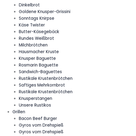
Dinkelbrot
Goldene Knusper-Grissini
Sonntags Knirpse
Käse Twister
Butter-Käsegebäck
Rundes Weißbrot
Milchbrötchen
Hausmacher Kruste
Knusper Baguette
Rosmarin Baguette
Sandwich-Baguettes
Rustikale Krustenbrötchen
Saftiges Mehrkornbrot
Rustikale Krustenbrötchen
Knusperstangen
Unsere Rustikos
Grillen
Bacon Beef Burger
Gyros vom Drehspieß
Gyros vom Drehspieß