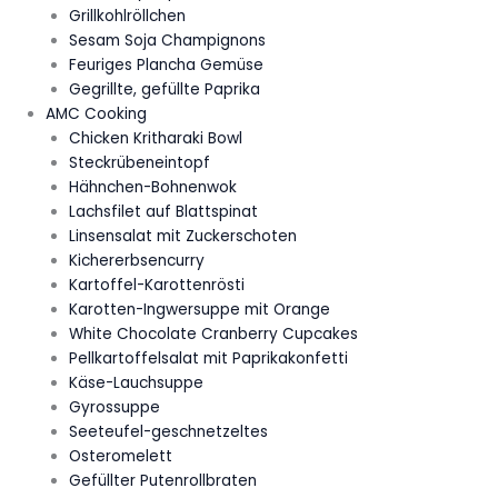
Grillkohlröllchen
Sesam Soja Champignons
Feuriges Plancha Gemüse
Gegrillte, gefüllte Paprika
AMC Cooking
Chicken Kritharaki Bowl
Steckrübeneintopf
Hähnchen-Bohnenwok
Lachsfilet auf Blattspinat
Linsensalat mit Zuckerschoten
Kichererbsencurry
Kartoffel-Karottenrösti
Karotten-Ingwersuppe mit Orange
White Chocolate Cranberry Cupcakes
Pellkartoffelsalat mit Paprikakonfetti
Käse-Lauchsuppe
Gyrossuppe
Seeteufel-geschnetzeltes
Osteromelett
Gefüllter Putenrollbraten