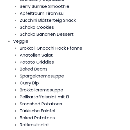
Berry Sunrise Smoothie
Apfeltraum Tiramisu
Zucchini Blätterteig Snack
Schoko Cookies
Schoko Bananen Dessert
Veggie
Brokkoli Gnocchi Hack Pfanne
Anatolien Salat
Potato Griddies
Baked Beans
Spargelcremesuppe
Curry Dip
Brokkolicremesuppe
Pellkartoffelsalat mit Ei
Smashed Potatoes
Türkische Falafel
Baked Potatoes
Rotkrautsalat