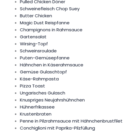
Pulled Chicken Döner
Schweinefleisch Chop Suey
Butter Chicken
Magic Dust Reispfanne
Champignons in Rahmsauce
Gartensalat
Wirsing-Topf
Schweinsroulade
Puten-Gemüsepfanne
Hähnchen in Käserahmsauce
Gemüse Gulaschtopf
Käse-Rahmpasta
Pizza Toast
Ungarisches Gulasch
Knuspriges Neujahrshühnchen
Hühnerfrikassee
Krustenbraten
Penne in Pilzrahmsauce mit Hähnchenbrustfilet
Conchiglioni mit Paprika-Pilzfüllung