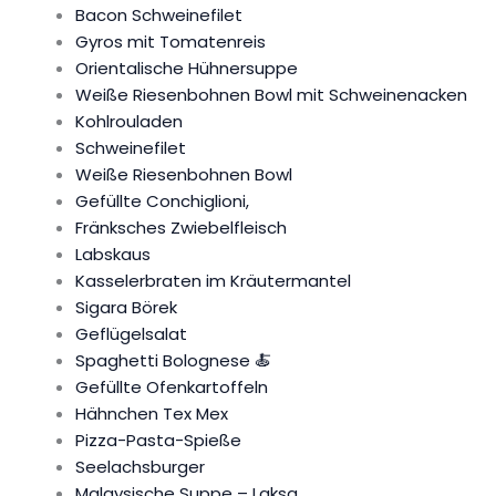
Bacon Schweinefilet
Gyros mit Tomatenreis
Orientalische Hühnersuppe
Weiße Riesenbohnen Bowl mit Schweinenacken
Kohlrouladen
Schweinefilet
Weiße Riesenbohnen Bowl
Gefüllte Conchiglioni,
Fränksches Zwiebelfleisch
Labskaus
Kasselerbraten im Kräutermantel
Sigara Börek
Geflügelsalat
Spaghetti Bolognese 🍝
Gefüllte Ofenkartoffeln
Hähnchen Tex Mex
Pizza-Pasta-Spieße
Seelachsburger
Malaysische Suppe – Laksa