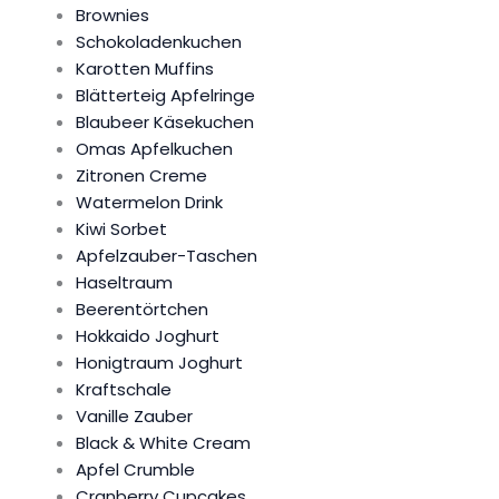
Brownies
Schokoladenkuchen
Karotten Muffins
Blätterteig Apfelringe
Blaubeer Käsekuchen
Omas Apfelkuchen
Zitronen Creme
Watermelon Drink
Kiwi Sorbet
Apfelzauber-Taschen
Haseltraum
Beerentörtchen
Hokkaido Joghurt
Honigtraum Joghurt
Kraftschale
Vanille Zauber
Black & White Cream
Apfel Crumble
Cranberry Cupcakes