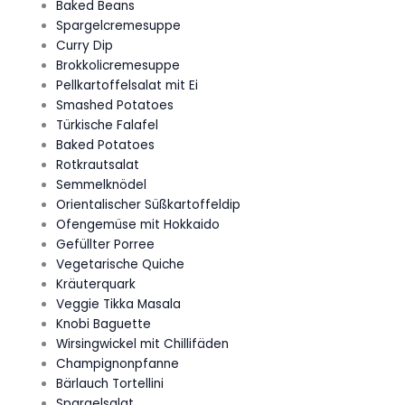
Baked Beans
Spargelcremesuppe
Curry Dip
Brokkolicremesuppe
Pellkartoffelsalat mit Ei
Smashed Potatoes
Türkische Falafel
Baked Potatoes
Rotkrautsalat
Semmelknödel
Orientalischer Süßkartoffeldip
Ofengemüse mit Hokkaido
Gefüllter Porree
Vegetarische Quiche
Kräuterquark
Veggie Tikka Masala
Knobi Baguette
Wirsingwickel mit Chillifäden
Champignonpfanne
Bärlauch Tortellini
Spargelsalat