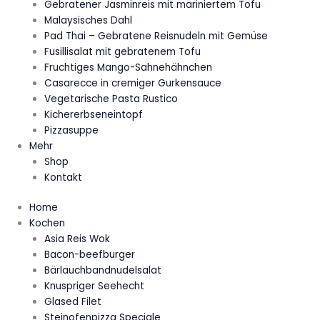
Gebratener Jasminreis mit mariniertem Tofu
Malaysisches Dahl
Pad Thai – Gebratene Reisnudeln mit Gemüse
Fusillisalat mit gebratenem Tofu
Fruchtiges Mango-Sahnehähnchen
Casarecce in cremiger Gurkensauce
Vegetarische Pasta Rustico
Kichererbseneintopf
Pizzasuppe
Mehr
Shop
Kontakt
Home
Kochen
Asia Reis Wok
Bacon-beefburger
Bärlauchbandnudelsalat
Knuspriger Seehecht
Glased Filet
Steinofenpizza Speciale