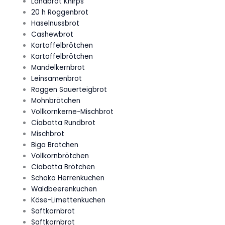
Landbrot Knirps
20 h Roggenbrot
Haselnussbrot
Cashewbrot
Kartoffelbrötchen
Kartoffelbrötchen
Mandelkernbrot
Leinsamenbrot
Roggen Sauerteigbrot
Mohnbrötchen
Vollkornkerne-Mischbrot
Ciabatta Rundbrot
Mischbrot
Biga Brötchen
Vollkornbrötchen
Ciabatta Brötchen
Schoko Herrenkuchen
Waldbeerenkuchen
Käse-Limettenkuchen
Saftkornbrot
Saftkornbrot