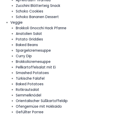
Apfeltraum Tiramisu
Zucchini Blätterteig Snack
Schoko Cookies
Schoko Bananen Dessert
Veggie
Brokkoli Gnocchi Hack Pfanne
Anatolien Salat
Potato Griddies
Baked Beans
Spargelcremesuppe
Curry Dip
Brokkolicremesuppe
Pellkartoffelsalat mit Ei
Smashed Potatoes
Türkische Falafel
Baked Potatoes
Rotkrautsalat
Semmelknödel
Orientalischer Süßkartoffeldip
Ofengemüse mit Hokkaido
Gefüllter Porree