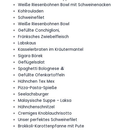
Weiße Riesenbohnen Bowl mit Schweinenacken
Kohlrouladen
Schweinefilet
Weiße Riesenbohnen Bowl
Gefüllte Conchiglioni,
Fränksches Zwiebelfleisch
Labskaus
Kasselerbraten im Kräutermantel
Sigara Börek
Geflügelsalat
Spaghetti Bolognese 🍝
Gefüllte Ofenkartoffeln
Hähnchen Tex Mex
Pizza-Pasta-Spieße
Seelachsburger
Malaysische Suppe – Laksa
Hähnchenschnitzel
Cremiges Knoblauchrisotto
Unser perfektes Schweinefilet
Brokkoli-Karottenpfanne mit Pute