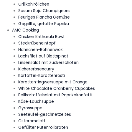
Grillkohlröllchen
Sesam Soja Champignons
Feuriges Plancha Gemüse
Gegrillte, gefüllte Paprika
AMC Cooking
Chicken Kritharaki Bowl
Steckrübeneintopf
Hähnchen-Bohnenwok
Lachsfilet auf Blattspinat
Linsensalat mit Zuckerschoten
Kichererbsencurry
Kartoffel-Karottenrösti
Karotten-Ingwersuppe mit Orange
White Chocolate Cranberry Cupcakes
Pellkartoffelsalat mit Paprikakonfetti
Käse-Lauchsuppe
Gyrossuppe
Seeteufel-geschnetzeltes
Osteromelett
Gefüllter Putenrollbraten