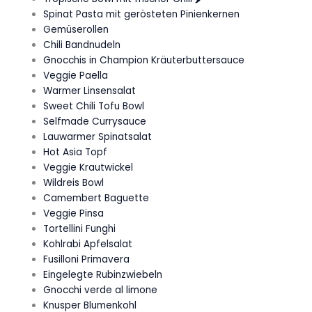
Spinat Pasta mit gerösteten Pinienkernen
Gemüserollen
Chili Bandnudeln
Gnocchis in Champion Kräuterbuttersauce
Veggie Paella
Warmer Linsensalat
Sweet Chili Tofu Bowl
Selfmade Currysauce
Lauwarmer Spinatsalat
Hot Asia Topf
Veggie Krautwickel
Wildreis Bowl
Camembert Baguette
Veggie Pinsa
Tortellini Funghi
Kohlrabi Apfelsalat
Fusilloni Primavera
Eingelegte Rubinzwiebeln
Gnocchi verde al limone
Knusper Blumenkohl