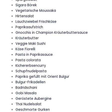
Sigara Börek
Vegetarische Moussaka
Hirtensalat
Lauchzwiebel Frischkäse
Paprikaaufstrich
Gnocchis in Champion Kräuterbuttersauce
Kräuterbutter
Veggie Maki Sushi
Käse Fiorelli
Pasta in Paprikasauce
Pasta colorata
Kichererbsencurry
Schupfnudelpasta
Paprika gefüllt mit Orient Bulgur
Bulgur-Frikadellen
Badridschani
Gobi Masala
Geröstete Aubergine
Thai Nudelsalat
Geschmorte Gurken