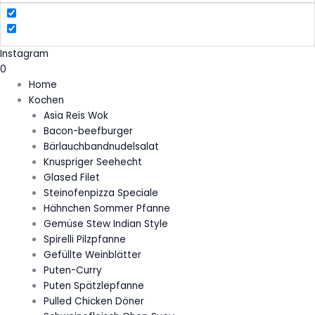
Instagram
0
Home
Kochen
Asia Reis Wok
Bacon-beefburger
Bärlauchbandnudelsalat
Knuspriger Seehecht
Glased Filet
Steinofenpizza Speciale
Hähnchen Sommer Pfanne
Gemüse Stew Indian Style
Spirelli Pilzpfanne
Gefüllte Weinblätter
Puten-Curry
Puten Spätzlepfanne
Pulled Chicken Döner