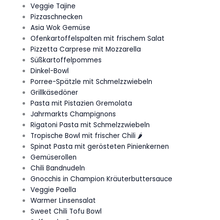
Veggie Tajine
Pizzaschnecken
Asia Wok Gemüse
Ofenkartoffelspalten mit frischem Salat
Pizzetta Carprese mit Mozzarella
Süßkartoffelpommes
Dinkel-Bowl
Porree-Spätzle mit Schmelzzwiebeln
Grillkäsedöner
Pasta mit Pistazien Gremolata
Jahrmarkts Champignons
Rigatoni Pasta mit Schmelzzwiebeln
Tropische Bowl mit frischer Chili 🌶️
Spinat Pasta mit gerösteten Pinienkernen
Gemüserollen
Chili Bandnudeln
Gnocchis in Champion Kräuterbuttersauce
Veggie Paella
Warmer Linsensalat
Sweet Chili Tofu Bowl