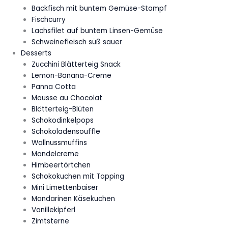
Backfisch mit buntem Gemüse-Stampf
Fischcurry
Lachsfilet auf buntem Linsen-Gemüse
Schweinefleisch süß sauer
Desserts
Zucchini Blätterteig Snack
Lemon-Banana-Creme
Panna Cotta
Mousse au Chocolat
Blätterteig-Blüten
Schokodinkelpops
Schokoladensouffle
Wallnussmuffins
Mandelcreme
Himbeertörtchen
Schokokuchen mit Topping
Mini Limettenbaiser
Mandarinen Käsekuchen
Vanillekipferl
Zimtsterne