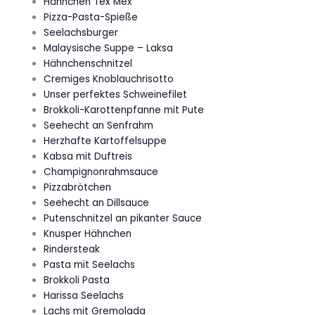
Hähnchen Tex Mex
Pizza-Pasta-Spieße
Seelachsburger
Malaysische Suppe – Laksa
Hähnchenschnitzel
Cremiges Knoblauchrisotto
Unser perfektes Schweinefilet
Brokkoli-Karottenpfanne mit Pute
Seehecht an Senfrahm
Herzhafte Kartoffelsuppe
Kabsa mit Duftreis
Champignonrahmsauce
Pizzabrötchen
Seehecht an Dillsauce
Putenschnitzel an pikanter Sauce
Knusper Hähnchen
Rindersteak
Pasta mit Seelachs
Brokkoli Pasta
Harissa Seelachs
Lachs mit Gremolada