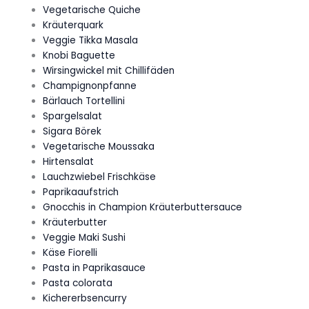
Vegetarische Quiche
Kräuterquark
Veggie Tikka Masala
Knobi Baguette
Wirsingwickel mit Chillifäden
Champignonpfanne
Bärlauch Tortellini
Spargelsalat
Sigara Börek
Vegetarische Moussaka
Hirtensalat
Lauchzwiebel Frischkäse
Paprikaaufstrich
Gnocchis in Champion Kräuterbuttersauce
Kräuterbutter
Veggie Maki Sushi
Käse Fiorelli
Pasta in Paprikasauce
Pasta colorata
Kichererbsencurry