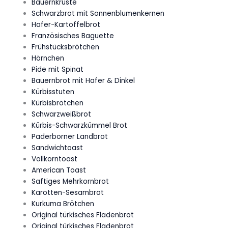
Bauernkruste
Schwarzbrot mit Sonnenblumenkernen
Hafer-Kartoffelbrot
Französisches Baguette
Frühstücksbrötchen
Hörnchen
Pide mit Spinat
Bauernbrot mit Hafer & Dinkel
Kürbisstuten
Kürbisbrötchen
Schwarzweißbrot
Kürbis-Schwarzkümmel Brot
Paderborner Landbrot
Sandwichtoast
Vollkorntoast
American Toast
Saftiges Mehrkornbrot
Karotten-Sesambrot
Kurkuma Brötchen
Original türkisches Fladenbrot
Original türkisches Fladenbrot