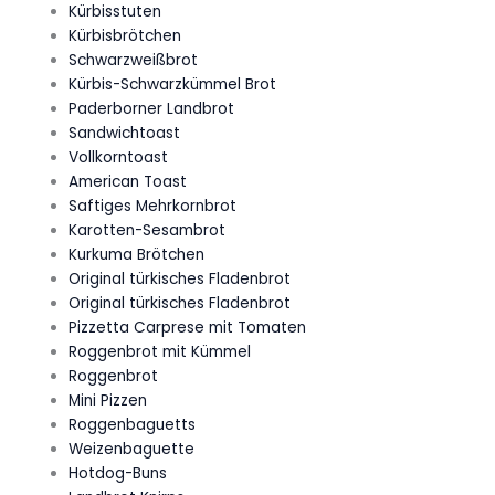
Kürbisstuten
Kürbisbrötchen
Schwarzweißbrot
Kürbis-Schwarzkümmel Brot
Paderborner Landbrot
Sandwichtoast
Vollkorntoast
American Toast
Saftiges Mehrkornbrot
Karotten-Sesambrot
Kurkuma Brötchen
Original türkisches Fladenbrot
Original türkisches Fladenbrot
Pizzetta Carprese mit Tomaten
Roggenbrot mit Kümmel
Roggenbrot
Mini Pizzen
Roggenbaguetts
Weizenbaguette
Hotdog-Buns