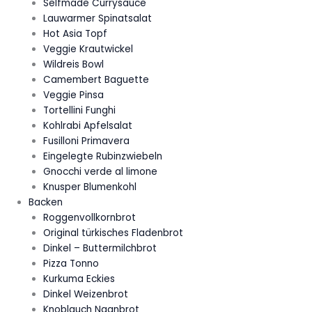
Selfmade Currysauce
Lauwarmer Spinatsalat
Hot Asia Topf
Veggie Krautwickel
Wildreis Bowl
Camembert Baguette
Veggie Pinsa
Tortellini Funghi
Kohlrabi Apfelsalat
Fusilloni Primavera
Eingelegte Rubinzwiebeln
Gnocchi verde al limone
Knusper Blumenkohl
Backen
Roggenvollkornbrot
Original türkisches Fladenbrot
Dinkel – Buttermilchbrot
Pizza Tonno
Kurkuma Eckies
Dinkel Weizenbrot
Knoblauch Naanbrot