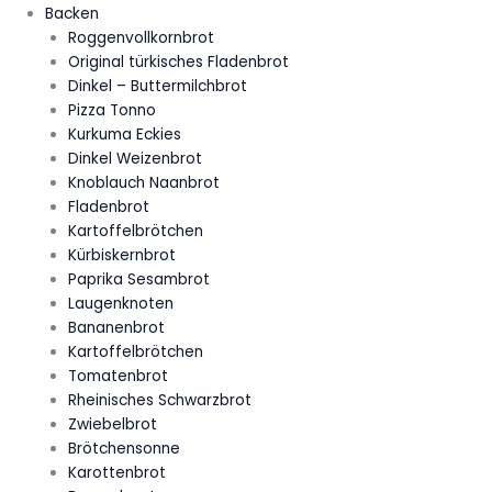
Backen
Roggenvollkornbrot
Original türkisches Fladenbrot
Dinkel – Buttermilchbrot
Pizza Tonno
Kurkuma Eckies
Dinkel Weizenbrot
Knoblauch Naanbrot
Fladenbrot
Kartoffelbrötchen
Kürbiskernbrot
Paprika Sesambrot
Laugenknoten
Bananenbrot
Kartoffelbrötchen
Tomatenbrot
Rheinisches Schwarzbrot
Zwiebelbrot
Brötchensonne
Karottenbrot