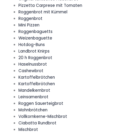
Pizzetta Carprese mit Tomaten
Roggenbrot mit Kümmel
Roggenbrot
Mini Pizzen
Roggenbaguetts
Weizenbaguette
Hotdog-Buns
Landbrot Knirps
20 h Roggenbrot
Haselnussbrot
Cashewbrot
Kartoffelbrötchen
Kartoffelbrötchen
Mandelkernbrot
Leinsamenbrot
Roggen Sauerteigbrot
Mohnbrötchen
Vollkornkerne-Mischbrot
Ciabatta Rundbrot
Mischbrot