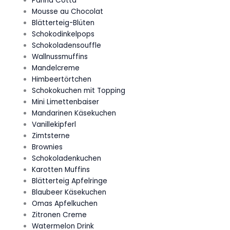
Panna Cotta
Mousse au Chocolat
Blätterteig-Blüten
Schokodinkelpops
Schokoladensouffle
Wallnussmuffins
Mandelcreme
Himbeertörtchen
Schokokuchen mit Topping
Mini Limettenbaiser
Mandarinen Käsekuchen
Vanillekipferl
Zimtsterne
Brownies
Schokoladenkuchen
Karotten Muffins
Blätterteig Apfelringe
Blaubeer Käsekuchen
Omas Apfelkuchen
Zitronen Creme
Watermelon Drink