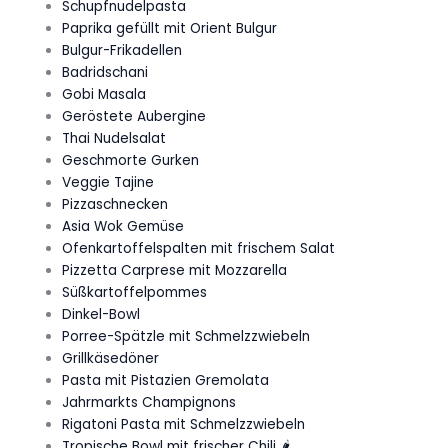
Schupfnudelpasta
Paprika gefüllt mit Orient Bulgur
Bulgur-Frikadellen
Badridschani
Gobi Masala
Geröstete Aubergine
Thai Nudelsalat
Geschmorte Gurken
Veggie Tajine
Pizzaschnecken
Asia Wok Gemüse
Ofenkartoffelspalten mit frischem Salat
Pizzetta Carprese mit Mozzarella
Süßkartoffelpommes
Dinkel-Bowl
Porree-Spätzle mit Schmelzzwiebeln
Grillkäsedöner
Pasta mit Pistazien Gremolata
Jahrmarkts Champignons
Rigatoni Pasta mit Schmelzzwiebeln
Tropische Bowl mit frischer Chili 🌶️