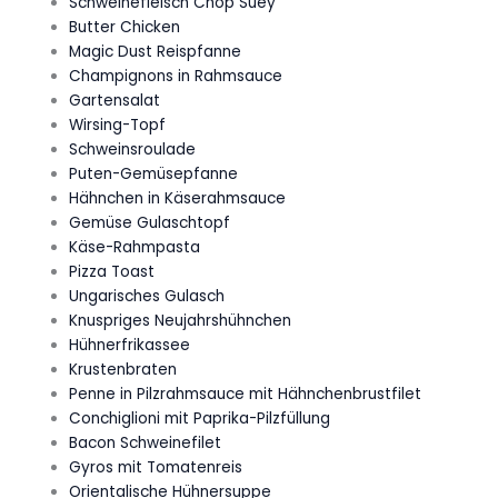
Schweinefleisch Chop Suey
Butter Chicken
Magic Dust Reispfanne
Champignons in Rahmsauce
Gartensalat
Wirsing-Topf
Schweinsroulade
Puten-Gemüsepfanne
Hähnchen in Käserahmsauce
Gemüse Gulaschtopf
Käse-Rahmpasta
Pizza Toast
Ungarisches Gulasch
Knuspriges Neujahrshühnchen
Hühnerfrikassee
Krustenbraten
Penne in Pilzrahmsauce mit Hähnchenbrustfilet
Conchiglioni mit Paprika-Pilzfüllung
Bacon Schweinefilet
Gyros mit Tomatenreis
Orientalische Hühnersuppe