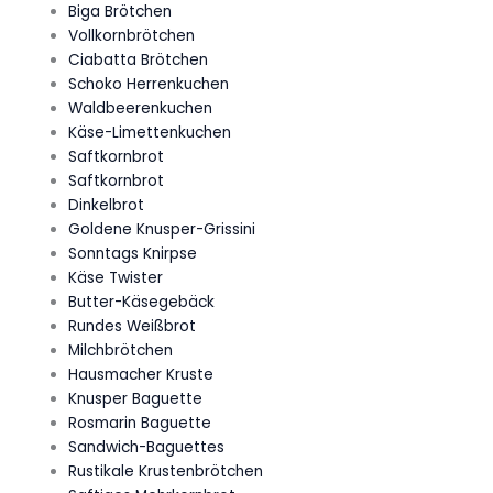
Biga Brötchen
Vollkornbrötchen
Ciabatta Brötchen
Schoko Herrenkuchen
Waldbeerenkuchen
Käse-Limettenkuchen
Saftkornbrot
Saftkornbrot
Dinkelbrot
Goldene Knusper-Grissini
Sonntags Knirpse
Käse Twister
Butter-Käsegebäck
Rundes Weißbrot
Milchbrötchen
Hausmacher Kruste
Knusper Baguette
Rosmarin Baguette
Sandwich-Baguettes
Rustikale Krustenbrötchen