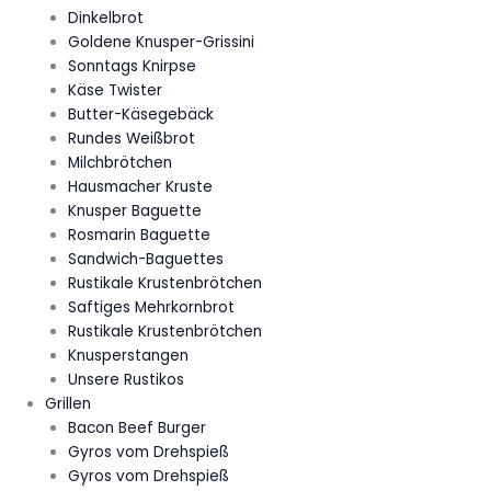
Dinkelbrot
Goldene Knusper-Grissini
Sonntags Knirpse
Käse Twister
Butter-Käsegebäck
Rundes Weißbrot
Milchbrötchen
Hausmacher Kruste
Knusper Baguette
Rosmarin Baguette
Sandwich-Baguettes
Rustikale Krustenbrötchen
Saftiges Mehrkornbrot
Rustikale Krustenbrötchen
Knusperstangen
Unsere Rustikos
Grillen
Bacon Beef Burger
Gyros vom Drehspieß
Gyros vom Drehspieß