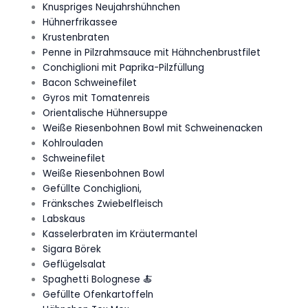
Knuspriges Neujahrshühnchen
Hühnerfrikassee
Krustenbraten
Penne in Pilzrahmsauce mit Hähnchenbrustfilet
Conchiglioni mit Paprika-Pilzfüllung
Bacon Schweinefilet
Gyros mit Tomatenreis
Orientalische Hühnersuppe
Weiße Riesenbohnen Bowl mit Schweinenacken
Kohlrouladen
Schweinefilet
Weiße Riesenbohnen Bowl
Gefüllte Conchiglioni,
Fränksches Zwiebelfleisch
Labskaus
Kasselerbraten im Kräutermantel
Sigara Börek
Geflügelsalat
Spaghetti Bolognese 🍝
Gefüllte Ofenkartoffeln