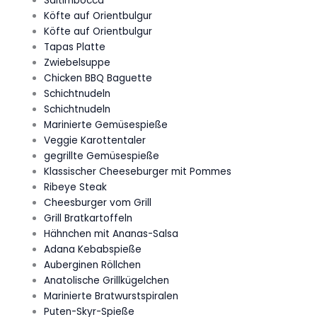
Saltimbocca
Köfte auf Orientbulgur
Köfte auf Orientbulgur
Tapas Platte
Zwiebelsuppe
Chicken BBQ Baguette
Schichtnudeln
Schichtnudeln
Marinierte Gemüsespieße
Veggie Karottentaler
gegrillte Gemüsespieße
Klassischer Cheeseburger mit Pommes
Ribeye Steak
Cheesburger vom Grill
Grill Bratkartoffeln
Hähnchen mit Ananas-Salsa
Adana Kebabspieße
Auberginen Röllchen
Anatolische Grillkügelchen
Marinierte Bratwurstspiralen
Puten-Skyr-Spieße