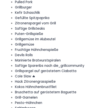
Pulled Pork
Grillburger
Kefir Schaschlik
Gefüllte Spitzpaprika
Zitronenspargel vom Grill
Saftige Grillsteaks
Puten-Grillspieße
Grillgemüse im Alubeutel
Grillgemüse
Fruchtige Hähnchenspieße
Devils Rolls
Marinierte Bratwurstspiralen
Saftige Spareribs nach die_grillcommunity
Grillspargel auf geröstetem Ciabatta
Cole Slaw 🔥
Hack Zitronengrasspieße
Kokos Hähnchenbrustfilet
Bruschetta auf geröstetem Baguette
Grill-Garnelen
Pesto-Hähnchen