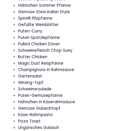
Hähnchen Sommer Pfanne
Gemüse Stew Indian Style
Spirelli Pilzpfanne
Gefüllte Weinblätter
Puten-Curry
Puten Spätzlepfanne
Pulled Chicken Döner
Schweinefleisch Chop Suey
Butter Chicken
Magic Dust Reispfanne
Champignons in Rahmsauce
Gartensalat
Wirsing-Topf
Schweinsroulade
Puten-Gemüsepfanne
Hähnchen in Käserahmsauce
Gemüse Gulaschtopf
Käse-Rahmpasta
Pizza Toast
Ungarisches Gulasch