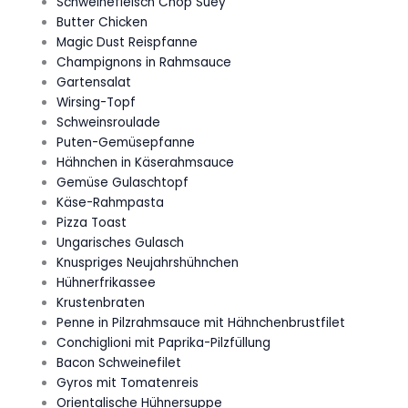
Schweinefleisch Chop Suey
Butter Chicken
Magic Dust Reispfanne
Champignons in Rahmsauce
Gartensalat
Wirsing-Topf
Schweinsroulade
Puten-Gemüsepfanne
Hähnchen in Käserahmsauce
Gemüse Gulaschtopf
Käse-Rahmpasta
Pizza Toast
Ungarisches Gulasch
Knuspriges Neujahrshühnchen
Hühnerfrikassee
Krustenbraten
Penne in Pilzrahmsauce mit Hähnchenbrustfilet
Conchiglioni mit Paprika-Pilzfüllung
Bacon Schweinefilet
Gyros mit Tomatenreis
Orientalische Hühnersuppe