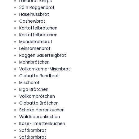
Landbrot Knirps
20 h Roggenbrot
Haselnussbrot
Cashewbrot
Kartoffelbrötchen
Kartoffelbrötchen
Mandelkernbrot
Leinsamenbrot
Roggen Sauerteigbrot
Mohnbrötchen
Vollkornkerne-Mischbrot
Ciabatta Rundbrot
Mischbrot
Biga Brötchen
Vollkornbrötchen
Ciabatta Brötchen
Schoko Herrenkuchen
Waldbeerenkuchen
Käse-Limettenkuchen
Saftkornbrot
Saftkornbrot