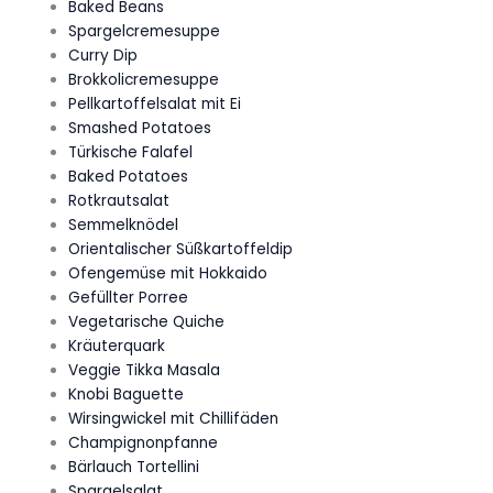
Baked Beans
Spargelcremesuppe
Curry Dip
Brokkolicremesuppe
Pellkartoffelsalat mit Ei
Smashed Potatoes
Türkische Falafel
Baked Potatoes
Rotkrautsalat
Semmelknödel
Orientalischer Süßkartoffeldip
Ofengemüse mit Hokkaido
Gefüllter Porree
Vegetarische Quiche
Kräuterquark
Veggie Tikka Masala
Knobi Baguette
Wirsingwickel mit Chillifäden
Champignonpfanne
Bärlauch Tortellini
Spargelsalat