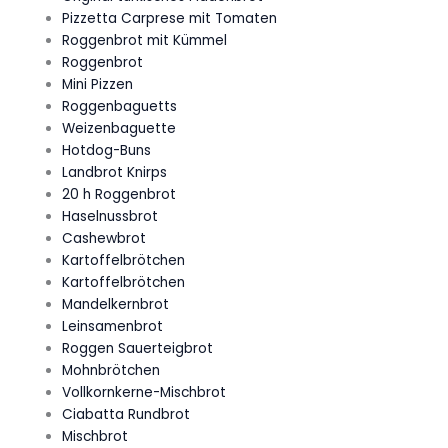
Pizzetta Carprese mit Tomaten
Roggenbrot mit Kümmel
Roggenbrot
Mini Pizzen
Roggenbaguetts
Weizenbaguette
Hotdog-Buns
Landbrot Knirps
20 h Roggenbrot
Haselnussbrot
Cashewbrot
Kartoffelbrötchen
Kartoffelbrötchen
Mandelkernbrot
Leinsamenbrot
Roggen Sauerteigbrot
Mohnbrötchen
Vollkornkerne-Mischbrot
Ciabatta Rundbrot
Mischbrot