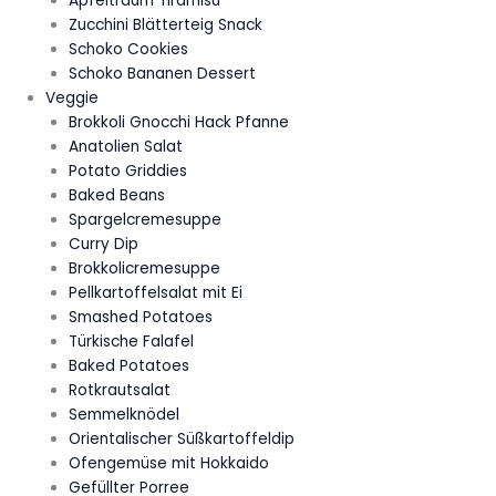
Apfeltraum Tiramisu
Zucchini Blätterteig Snack
Schoko Cookies
Schoko Bananen Dessert
Veggie
Brokkoli Gnocchi Hack Pfanne
Anatolien Salat
Potato Griddies
Baked Beans
Spargelcremesuppe
Curry Dip
Brokkolicremesuppe
Pellkartoffelsalat mit Ei
Smashed Potatoes
Türkische Falafel
Baked Potatoes
Rotkrautsalat
Semmelknödel
Orientalischer Süßkartoffeldip
Ofengemüse mit Hokkaido
Gefüllter Porree