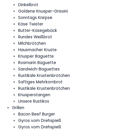
Dinkelbrot
Goldene Knusper-Grissini
Sonntags Knirpse
Käse Twister
Butter-Käsegebäck
Rundes Weißbrot
Milchbrötchen
Hausmacher Kruste
Knusper Baguette
Rosmarin Baguette
Sandwich-Baguettes
Rustikale Krustenbrötchen
Saftiges Mehrkornbrot
Rustikale Krustenbrötchen
Knusperstangen
Unsere Rustikos
Grillen
Bacon Beef Burger
Gyros vom Drehspieß
Gyros vom Drehspieß