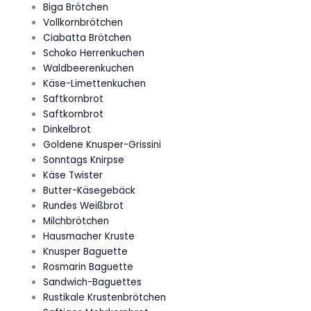
Biga Brötchen
Vollkornbrötchen
Ciabatta Brötchen
Schoko Herrenkuchen
Waldbeerenkuchen
Käse-Limettenkuchen
Saftkornbrot
Saftkornbrot
Dinkelbrot
Goldene Knusper-Grissini
Sonntags Knirpse
Käse Twister
Butter-Käsegebäck
Rundes Weißbrot
Milchbrötchen
Hausmacher Kruste
Knusper Baguette
Rosmarin Baguette
Sandwich-Baguettes
Rustikale Krustenbrötchen