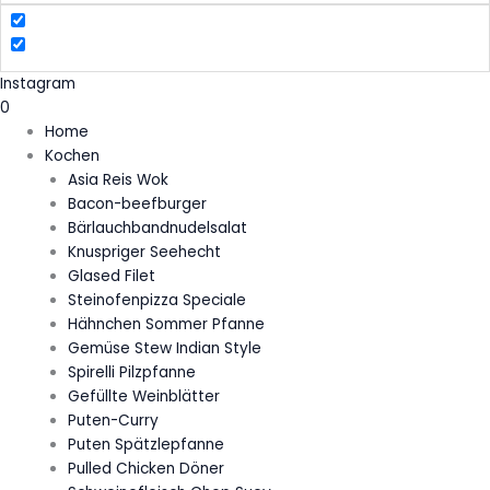
Instagram
0
Home
Kochen
Asia Reis Wok
Bacon-beefburger
Bärlauchbandnudelsalat
Knuspriger Seehecht
Glased Filet
Steinofenpizza Speciale
Hähnchen Sommer Pfanne
Gemüse Stew Indian Style
Spirelli Pilzpfanne
Gefüllte Weinblätter
Puten-Curry
Puten Spätzlepfanne
Pulled Chicken Döner