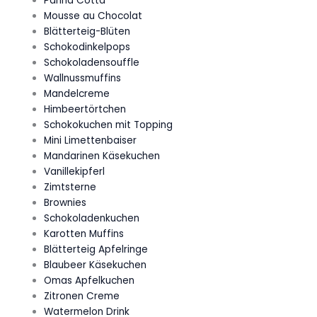
Panna Cotta
Mousse au Chocolat
Blätterteig-Blüten
Schokodinkelpops
Schokoladensouffle
Wallnussmuffins
Mandelcreme
Himbeertörtchen
Schokokuchen mit Topping
Mini Limettenbaiser
Mandarinen Käsekuchen
Vanillekipferl
Zimtsterne
Brownies
Schokoladenkuchen
Karotten Muffins
Blätterteig Apfelringe
Blaubeer Käsekuchen
Omas Apfelkuchen
Zitronen Creme
Watermelon Drink