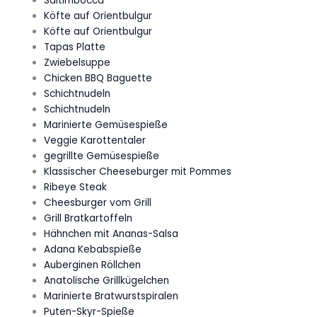
Saltimbocca
Köfte auf Orientbulgur
Köfte auf Orientbulgur
Tapas Platte
Zwiebelsuppe
Chicken BBQ Baguette
Schichtnudeln
Schichtnudeln
Marinierte Gemüsespieße
Veggie Karottentaler
gegrillte Gemüsespieße
Klassischer Cheeseburger mit Pommes
Ribeye Steak
Cheesburger vom Grill
Grill Bratkartoffeln
Hähnchen mit Ananas-Salsa
Adana Kebabspieße
Auberginen Röllchen
Anatolische Grillkügelchen
Marinierte Bratwurstspiralen
Puten-Skyr-Spieße