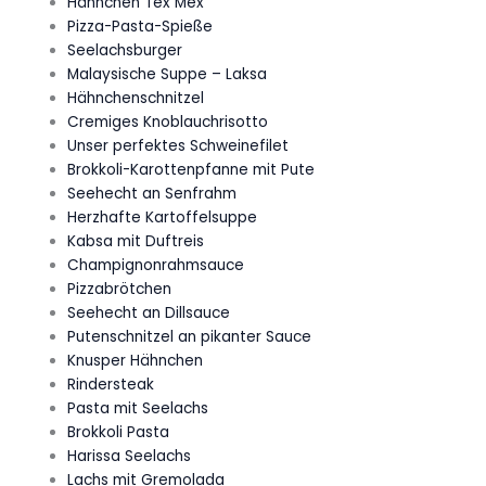
Hähnchen Tex Mex
Pizza-Pasta-Spieße
Seelachsburger
Malaysische Suppe – Laksa
Hähnchenschnitzel
Cremiges Knoblauchrisotto
Unser perfektes Schweinefilet
Brokkoli-Karottenpfanne mit Pute
Seehecht an Senfrahm
Herzhafte Kartoffelsuppe
Kabsa mit Duftreis
Champignonrahmsauce
Pizzabrötchen
Seehecht an Dillsauce
Putenschnitzel an pikanter Sauce
Knusper Hähnchen
Rindersteak
Pasta mit Seelachs
Brokkoli Pasta
Harissa Seelachs
Lachs mit Gremolada