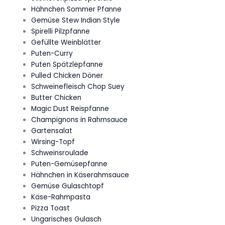
Hähnchen Sommer Pfanne
Gemüse Stew Indian Style
Spirelli Pilzpfanne
Gefüllte Weinblätter
Puten-Curry
Puten Spätzlepfanne
Pulled Chicken Döner
Schweinefleisch Chop Suey
Butter Chicken
Magic Dust Reispfanne
Champignons in Rahmsauce
Gartensalat
Wirsing-Topf
Schweinsroulade
Puten-Gemüsepfanne
Hähnchen in Käserahmsauce
Gemüse Gulaschtopf
Käse-Rahmpasta
Pizza Toast
Ungarisches Gulasch