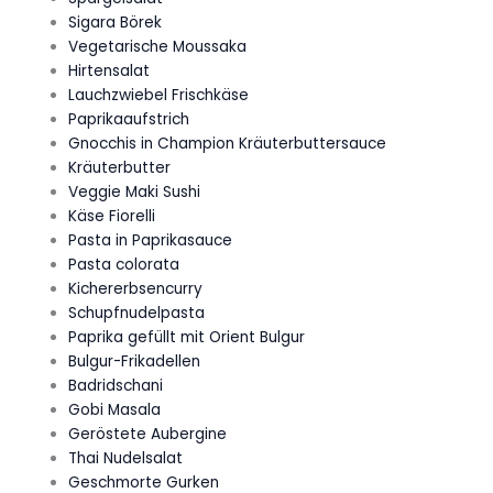
Sigara Börek
Vegetarische Moussaka
Hirtensalat
Lauchzwiebel Frischkäse
Paprikaaufstrich
Gnocchis in Champion Kräuterbuttersauce
Kräuterbutter
Veggie Maki Sushi
Käse Fiorelli
Pasta in Paprikasauce
Pasta colorata
Kichererbsencurry
Schupfnudelpasta
Paprika gefüllt mit Orient Bulgur
Bulgur-Frikadellen
Badridschani
Gobi Masala
Geröstete Aubergine
Thai Nudelsalat
Geschmorte Gurken