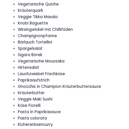
Vegetarische Quiche
Kräuterquark
Veggie Tikka Masala
Knobi Baguette
Wirsingwickel mit Chillifäden
Champignonpfanne
Bärlauch Tortellini
Spargelsalat
Sigara Börek
Vegetarische Moussaka
Hirtensalat
Lauchzwiebel Frischkäse
Paprikaaufstrich
Gnocchis in Champion Kräuterbuttersauce
Kräuterbutter
Veggie Maki Sushi
Käse Fiorelli
Pasta in Paprikasauce
Pasta colorata
Kichererbsencurry