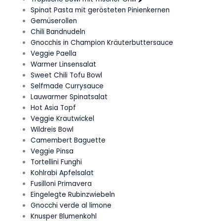
Spinat Pasta mit gerösteten Pinienkernen
Gemüserollen
Chili Bandnudeln
Gnocchis in Champion Kräuterbuttersauce
Veggie Paella
Warmer Linsensalat
Sweet Chili Tofu Bowl
Selfmade Currysauce
Lauwarmer Spinatsalat
Hot Asia Topf
Veggie Krautwickel
Wildreis Bowl
Camembert Baguette
Veggie Pinsa
Tortellini Funghi
Kohlrabi Apfelsalat
Fusilloni Primavera
Eingelegte Rubinzwiebeln
Gnocchi verde al limone
Knusper Blumenkohl