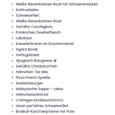
Weiße Riesenbohnen Bowl mit Schweinenacken
Kohlrouladen
Schweinefilet
Weiße Riesenbohnen Bowl
Gefüllte Conchiglioni,
Fränksches Zwiebelfleisch
Labskaus
Kasselerbraten im Kräutermantel
Sigara Börek
Geflügelsalat
Spaghetti Bolognese 🍝
Gefüllte Ofenkartoffeln
Hähnchen Tex Mex
Pizza-Pasta-Spieße
Seelachsburger
Malaysische Suppe – Laksa
Hähnchenschnitzel
Cremiges Knoblauchrisotto
Unser perfektes Schweinefilet
Brokkoli-Karottenpfanne mit Pute