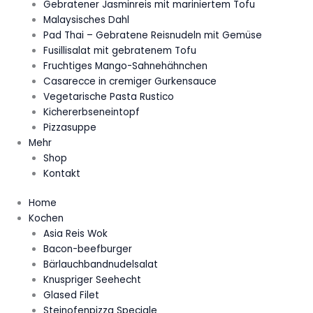
Gebratener Jasminreis mit mariniertem Tofu
Malaysisches Dahl
Pad Thai – Gebratene Reisnudeln mit Gemüse
Fusillisalat mit gebratenem Tofu
Fruchtiges Mango-Sahnehähnchen
Casarecce in cremiger Gurkensauce
Vegetarische Pasta Rustico
Kichererbseneintopf
Pizzasuppe
Mehr
Shop
Kontakt
Home
Kochen
Asia Reis Wok
Bacon-beefburger
Bärlauchbandnudelsalat
Knuspriger Seehecht
Glased Filet
Steinofenpizza Speciale