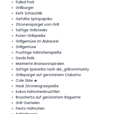
Pulled Pork
Grillburger
Kefir Schaschlik
Gefüllte Spitzpaprika
Zitronenspargel vom Grill
Saftige Grillsteaks
Puten-Grillspieße
Grillgemüse im Alubeutel
Grillgemüse
Fruchtige Hähnchenspieße
Devils Rolls
Marinierte Bratwurstspiralen
Saftige Spareribs nach die_grillcommunity
Grillspargel auf geröstetem Ciabatta
Cole Slaw 🔥
Hack Zitronengrasspieße
Kokos Hähnchenbrustfilet
Bruschetta auf geröstetem Baguette
Grill-Garnelen
Pesto-Hähnchen