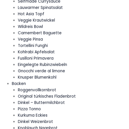
Selfmade Currysauce
Lauwarmer Spinatsalat
Hot Asia Topf
Veggie Krautwickel
Wildreis Bowl
Camembert Baguette
Veggie Pinsa
Tortellini Funghi
Kohlrabi Apfelsalat
Fusilloni Primavera
Eingelegte Rubinzwiebeln
Gnocchi verde al limone
Knusper Blumenkohl
Backen
Roggenvollkornbrot
Original türkisches Fladenbrot
Dinkel – Buttermilchbrot
Pizza Tonno
Kurkuma Eckies
Dinkel Weizenbrot
Knoblauch Naanbrot