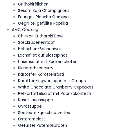
Grillkohlröllchen
Sesam Soja Champignons
Feuriges Plancha Gemüse
Gegrillte, gefüllte Paprika
AMC Cooking
Chicken Kritharaki Bowl
Steckrübeneintopf
Hähnchen-Bohnenwok
Lachsfilet auf Blattspinat
Linsensalat mit Zuckerschoten
Kichererbsencurry
Kartoffel-Karottenrösti
Karotten-Ingwersuppe mit Orange
White Chocolate Cranberry Cupcakes
Pellkartoffelsalat mit Paprikakonfetti
Käse-Lauchsuppe
Gyrossuppe
Seeteufel-geschnetzeltes
Osteromelett
Gefüllter Putenrollbraten