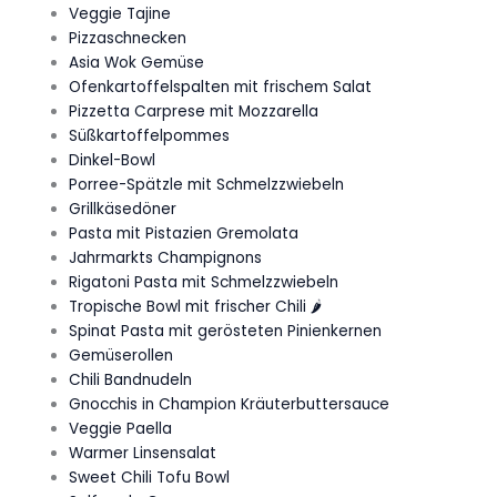
Veggie Tajine
Pizzaschnecken
Asia Wok Gemüse
Ofenkartoffelspalten mit frischem Salat
Pizzetta Carprese mit Mozzarella
Süßkartoffelpommes
Dinkel-Bowl
Porree-Spätzle mit Schmelzzwiebeln
Grillkäsedöner
Pasta mit Pistazien Gremolata
Jahrmarkts Champignons
Rigatoni Pasta mit Schmelzzwiebeln
Tropische Bowl mit frischer Chili 🌶️
Spinat Pasta mit gerösteten Pinienkernen
Gemüserollen
Chili Bandnudeln
Gnocchis in Champion Kräuterbuttersauce
Veggie Paella
Warmer Linsensalat
Sweet Chili Tofu Bowl