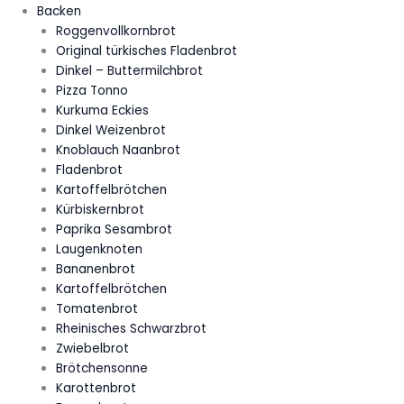
Backen
Roggenvollkornbrot
Original türkisches Fladenbrot
Dinkel – Buttermilchbrot
Pizza Tonno
Kurkuma Eckies
Dinkel Weizenbrot
Knoblauch Naanbrot
Fladenbrot
Kartoffelbrötchen
Kürbiskernbrot
Paprika Sesambrot
Laugenknoten
Bananenbrot
Kartoffelbrötchen
Tomatenbrot
Rheinisches Schwarzbrot
Zwiebelbrot
Brötchensonne
Karottenbrot