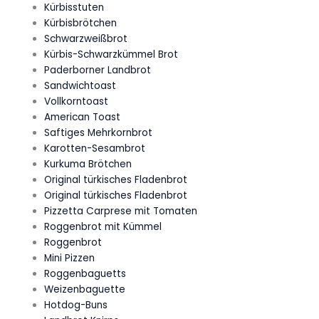
Kürbisstuten
Kürbisbrötchen
Schwarzweißbrot
Kürbis-Schwarzkümmel Brot
Paderborner Landbrot
Sandwichtoast
Vollkorntoast
American Toast
Saftiges Mehrkornbrot
Karotten-Sesambrot
Kurkuma Brötchen
Original türkisches Fladenbrot
Original türkisches Fladenbrot
Pizzetta Carprese mit Tomaten
Roggenbrot mit Kümmel
Roggenbrot
Mini Pizzen
Roggenbaguetts
Weizenbaguette
Hotdog-Buns