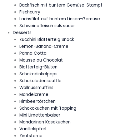
Backfisch mit buntem Gemüse-Stampf
Fischcurry
Lachsfilet auf buntem Linsen-Gemüse
Schweinefleisch süß sauer
Desserts
Zucchini Blätterteig Snack
Lemon-Banana-Creme
Panna Cotta
Mousse au Chocolat
Blätterteig-Blüten
Schokodinkelpops
Schokoladensouffle
Wallnussmuffins
Mandelcreme
Himbeertörtchen
Schokokuchen mit Topping
Mini Limettenbaiser
Mandarinen Käsekuchen
Vanillekipferl
Zimtsterne