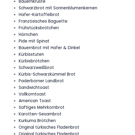
Bauernkruste
Schwarzbrot mit Sonnenblumenkernen
Hafer-Kartoffelbrot
Französisches Baguette
Frühstücksbrötchen
Hörnchen
Pide mit Spinat
Bauernbrot mit Hafer & Dinkel
Kürbisstuten
Kürbisbrötchen
Schwarzweißbrot
Kürbis-Schwarzkümmel Brot
Paderborner Landbrot
Sandwichtoast
Vollkorntoast
American Toast
Saftiges Mehrkornbrot
Karotten-Sesambrot
Kurkuma Brötchen
Original türkisches Fladenbrot
Original türkisches Fladenbrot