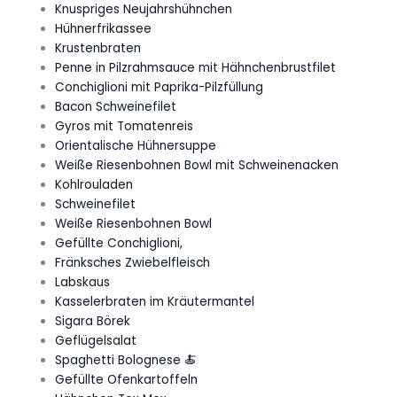
Knuspriges Neujahrshühnchen
Hühnerfrikassee
Krustenbraten
Penne in Pilzrahmsauce mit Hähnchenbrustfilet
Conchiglioni mit Paprika-Pilzfüllung
Bacon Schweinefilet
Gyros mit Tomatenreis
Orientalische Hühnersuppe
Weiße Riesenbohnen Bowl mit Schweinenacken
Kohlrouladen
Schweinefilet
Weiße Riesenbohnen Bowl
Gefüllte Conchiglioni,
Fränksches Zwiebelfleisch
Labskaus
Kasselerbraten im Kräutermantel
Sigara Börek
Geflügelsalat
Spaghetti Bolognese 🍝
Gefüllte Ofenkartoffeln