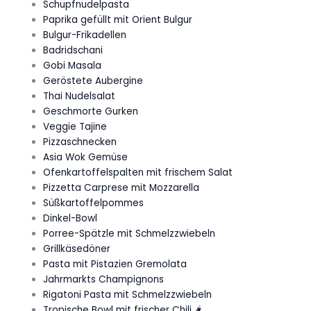
Schupfnudelpasta
Paprika gefüllt mit Orient Bulgur
Bulgur-Frikadellen
Badridschani
Gobi Masala
Geröstete Aubergine
Thai Nudelsalat
Geschmorte Gurken
Veggie Tajine
Pizzaschnecken
Asia Wok Gemüse
Ofenkartoffelspalten mit frischem Salat
Pizzetta Carprese mit Mozzarella
Süßkartoffelpommes
Dinkel-Bowl
Porree-Spätzle mit Schmelzzwiebeln
Grillkäsedöner
Pasta mit Pistazien Gremolata
Jahrmarkts Champignons
Rigatoni Pasta mit Schmelzzwiebeln
Tropische Bowl mit frischer Chili 🌶️