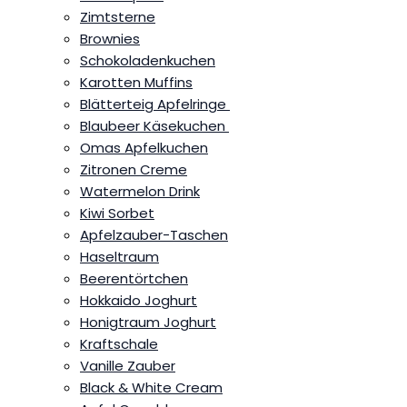
Zimtsterne
Brownies
Schokoladenkuchen
Karotten Muffins
Blätterteig Apfelringe
Blaubeer Käsekuchen
Omas Apfelkuchen
Zitronen Creme
Watermelon Drink
Kiwi Sorbet
Apfelzauber-Taschen
Haseltraum
Beerentörtchen
Hokkaido Joghurt
Honigtraum Joghurt
Kraftschale
Vanille Zauber
Black & White Cream