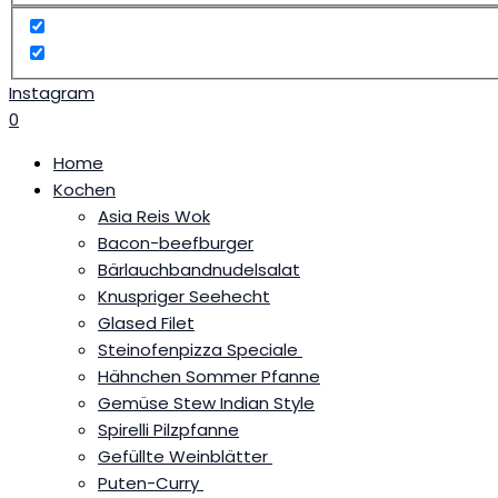
Instagram
0
Home
Kochen
Asia Reis Wok
Bacon-beefburger
Bärlauchbandnudelsalat
Knuspriger Seehecht
Glased Filet
Steinofenpizza Speciale
Hähnchen Sommer Pfanne
Gemüse Stew Indian Style
Spirelli Pilzpfanne
Gefüllte Weinblätter
Puten-Curry