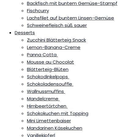
Backfisch mit buntem Gemüse-Stampf
Fischcurry
Lachsfilet auf buntem Linsen-Gemüse
Schweinefleisch süß sauer
Desserts
Zucchini Blätterteig Snack
Lemon-Banana-Creme
Panna Cotta
Mousse au Chocolat
Blätterteig-Blüten
Schokodinkelpops
Schokoladensouffle
Wallnussmuffins
Mandelcreme
Himbeertörtchen
Schokokuchen mit Topping
Mini Limettenbaiser
Mandarinen Käsekuchen
Vanillekipferl