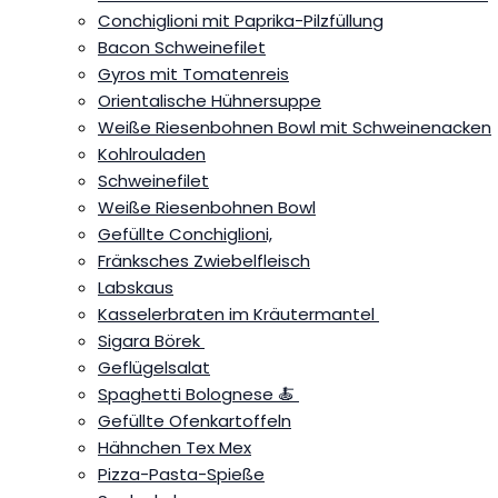
Conchiglioni mit Paprika-Pilzfüllung
Bacon Schweinefilet
Gyros mit Tomatenreis
Orientalische Hühnersuppe
Weiße Riesenbohnen Bowl mit Schweinenacken
Kohlrouladen
Schweinefilet
Weiße Riesenbohnen Bowl
Gefüllte Conchiglioni,
Fränksches Zwiebelfleisch
Labskaus
Kasselerbraten im Kräutermantel
Sigara Börek
Geflügelsalat
Spaghetti Bolognese 🍝
Gefüllte Ofenkartoffeln
Hähnchen Tex Mex
Pizza-Pasta-Spieße