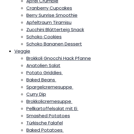
Apfel Crumble
Cranberry Cupcakes
Berry Sunrise Smoothie
Apfeltraum Tiramisu
Zucchini Blätterteig Snack
Schoko Cookies
Schoko Bananen Dessert
Veggie
Brokkoli Gnocchi Hack Pfanne
Anatolien Salat
Potato Griddies
Baked Beans
Spargelcremesuppe
Curry Dip
Brokkolicremesuppe
Pellkartoffelsalat mit Ei
Smashed Potatoes
Türkische Falafel
Baked Potatoes