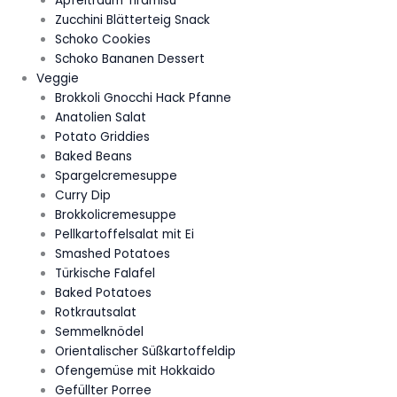
Apfeltraum Tiramisu
Zucchini Blätterteig Snack
Schoko Cookies
Schoko Bananen Dessert
Veggie
Brokkoli Gnocchi Hack Pfanne
Anatolien Salat
Potato Griddies
Baked Beans
Spargelcremesuppe
Curry Dip
Brokkolicremesuppe
Pellkartoffelsalat mit Ei
Smashed Potatoes
Türkische Falafel
Baked Potatoes
Rotkrautsalat
Semmelknödel
Orientalischer Süßkartoffeldip
Ofengemüse mit Hokkaido
Gefüllter Porree