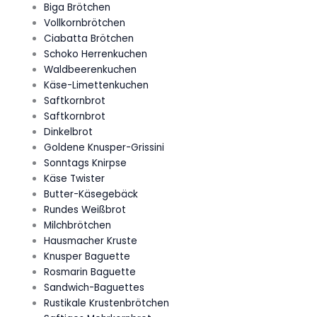
Biga Brötchen
Vollkornbrötchen
Ciabatta Brötchen
Schoko Herrenkuchen
Waldbeerenkuchen
Käse-Limettenkuchen
Saftkornbrot
Saftkornbrot
Dinkelbrot
Goldene Knusper-Grissini
Sonntags Knirpse
Käse Twister
Butter-Käsegebäck
Rundes Weißbrot
Milchbrötchen
Hausmacher Kruste
Knusper Baguette
Rosmarin Baguette
Sandwich-Baguettes
Rustikale Krustenbrötchen