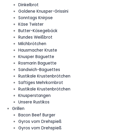
Dinkelbrot
Goldene Knusper-Grissini
Sonntags Knirpse
Käse Twister
Butter-Käsegebäck
Rundes Weißbrot
Milchbrötchen
Hausmacher Kruste
Knusper Baguette
Rosmarin Baguette
Sandwich-Baguettes
Rustikale Krustenbrötchen
Saftiges Mehrkornbrot
Rustikale Krustenbrötchen
Knusperstangen
Unsere Rustikos
Grillen
Bacon Beef Burger
Gyros vom Drehspieß
Gyros vom Drehspieß