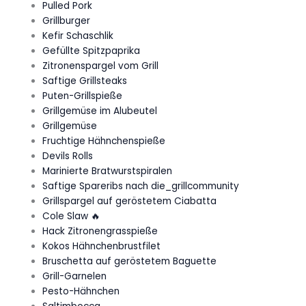
Pulled Pork
Grillburger
Kefir Schaschlik
Gefüllte Spitzpaprika
Zitronenspargel vom Grill
Saftige Grillsteaks
Puten-Grillspieße
Grillgemüse im Alubeutel
Grillgemüse
Fruchtige Hähnchenspieße
Devils Rolls
Marinierte Bratwurstspiralen
Saftige Spareribs nach die_grillcommunity
Grillspargel auf geröstetem Ciabatta
Cole Slaw 🔥
Hack Zitronengrasspieße
Kokos Hähnchenbrustfilet
Bruschetta auf geröstetem Baguette
Grill-Garnelen
Pesto-Hähnchen