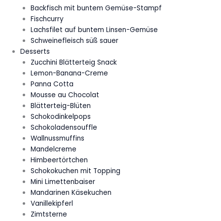
Backfisch mit buntem Gemüse-Stampf
Fischcurry
Lachsfilet auf buntem Linsen-Gemüse
Schweinefleisch süß sauer
Desserts
Zucchini Blätterteig Snack
Lemon-Banana-Creme
Panna Cotta
Mousse au Chocolat
Blätterteig-Blüten
Schokodinkelpops
Schokoladensouffle
Wallnussmuffins
Mandelcreme
Himbeertörtchen
Schokokuchen mit Topping
Mini Limettenbaiser
Mandarinen Käsekuchen
Vanillekipferl
Zimtsterne