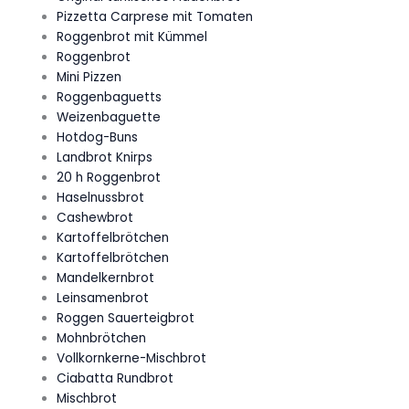
Pizzetta Carprese mit Tomaten
Roggenbrot mit Kümmel
Roggenbrot
Mini Pizzen
Roggenbaguetts
Weizenbaguette
Hotdog-Buns
Landbrot Knirps
20 h Roggenbrot
Haselnussbrot
Cashewbrot
Kartoffelbrötchen
Kartoffelbrötchen
Mandelkernbrot
Leinsamenbrot
Roggen Sauerteigbrot
Mohnbrötchen
Vollkornkerne-Mischbrot
Ciabatta Rundbrot
Mischbrot