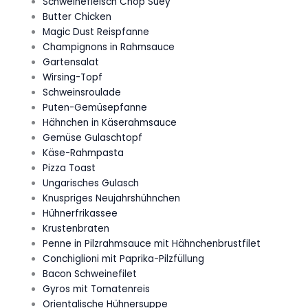
Schweinefleisch Chop Suey
Butter Chicken
Magic Dust Reispfanne
Champignons in Rahmsauce
Gartensalat
Wirsing-Topf
Schweinsroulade
Puten-Gemüsepfanne
Hähnchen in Käserahmsauce
Gemüse Gulaschtopf
Käse-Rahmpasta
Pizza Toast
Ungarisches Gulasch
Knuspriges Neujahrshühnchen
Hühnerfrikassee
Krustenbraten
Penne in Pilzrahmsauce mit Hähnchenbrustfilet
Conchiglioni mit Paprika-Pilzfüllung
Bacon Schweinefilet
Gyros mit Tomatenreis
Orientalische Hühnersuppe