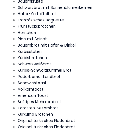
Bauernkruste
Schwarzbrot mit Sonnenblumenkernen
Hafer-Kartoffelbrot
Französisches Baguette
Frühstücksbrötchen
Hörnchen
Pide mit Spinat
Bauernbrot mit Hafer & Dinkel
Kürbisstuten
Kürbisbrötchen
Schwarzweißbrot
Kürbis-Schwarzkümmel Brot
Paderborner Landbrot
Sandwichtoast
Vollkorntoast
American Toast
Saftiges Mehrkornbrot
Karotten-Sesambrot
Kurkuma Brötchen
Original türkisches Fladenbrot
Original türkisches Fladenbrot