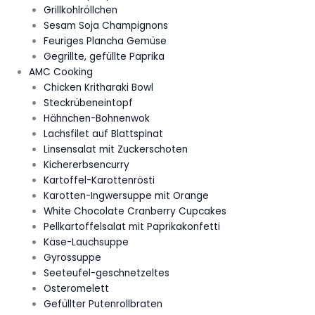
Grillkohlröllchen
Sesam Soja Champignons
Feuriges Plancha Gemüse
Gegrillte, gefüllte Paprika
AMC Cooking
Chicken Kritharaki Bowl
Steckrübeneintopf
Hähnchen-Bohnenwok
Lachsfilet auf Blattspinat
Linsensalat mit Zuckerschoten
Kichererbsencurry
Kartoffel-Karottenrösti
Karotten-Ingwersuppe mit Orange
White Chocolate Cranberry Cupcakes
Pellkartoffelsalat mit Paprikakonfetti
Käse-Lauchsuppe
Gyrossuppe
Seeteufel-geschnetzeltes
Osteromelett
Gefüllter Putenrollbraten