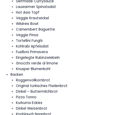
Selfmade Currysauce
Lauwarmer Spinatsalat
Hot Asia Topf
Veggie Krautwickel
Wildreis Bowl
Camembert Baguette
Veggie Pinsa
Tortellini Funghi
Kohlrabi Apfelsalat
Fusilloni Primavera
Eingelegte Rubinzwiebeln
Gnocchi verde al limone
Knusper Blumenkohl
Backen
Roggenvollkornbrot
Original türkisches Fladenbrot
Dinkel – Buttermilchbrot
Pizza Tonno
Kurkuma Eckies
Dinkel Weizenbrot
Knoblauch Naanbrot