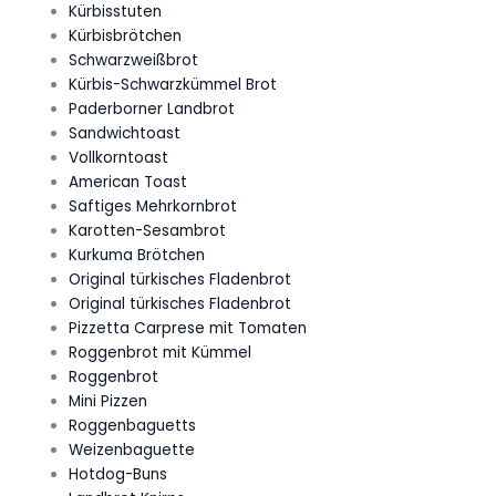
Kürbisstuten
Kürbisbrötchen
Schwarzweißbrot
Kürbis-Schwarzkümmel Brot
Paderborner Landbrot
Sandwichtoast
Vollkorntoast
American Toast
Saftiges Mehrkornbrot
Karotten-Sesambrot
Kurkuma Brötchen
Original türkisches Fladenbrot
Original türkisches Fladenbrot
Pizzetta Carprese mit Tomaten
Roggenbrot mit Kümmel
Roggenbrot
Mini Pizzen
Roggenbaguetts
Weizenbaguette
Hotdog-Buns