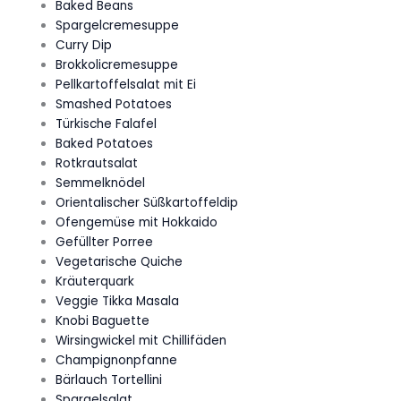
Baked Beans
Spargelcremesuppe
Curry Dip
Brokkolicremesuppe
Pellkartoffelsalat mit Ei
Smashed Potatoes
Türkische Falafel
Baked Potatoes
Rotkrautsalat
Semmelknödel
Orientalischer Süßkartoffeldip
Ofengemüse mit Hokkaido
Gefüllter Porree
Vegetarische Quiche
Kräuterquark
Veggie Tikka Masala
Knobi Baguette
Wirsingwickel mit Chillifäden
Champignonpfanne
Bärlauch Tortellini
Spargelsalat