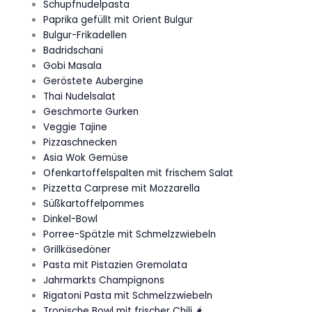
Schupfnudelpasta
Paprika gefüllt mit Orient Bulgur
Bulgur-Frikadellen
Badridschani
Gobi Masala
Geröstete Aubergine
Thai Nudelsalat
Geschmorte Gurken
Veggie Tajine
Pizzaschnecken
Asia Wok Gemüse
Ofenkartoffelspalten mit frischem Salat
Pizzetta Carprese mit Mozzarella
Süßkartoffelpommes
Dinkel-Bowl
Porree-Spätzle mit Schmelzzwiebeln
Grillkäsedöner
Pasta mit Pistazien Gremolata
Jahrmarkts Champignons
Rigatoni Pasta mit Schmelzzwiebeln
Tropische Bowl mit frischer Chili 🌶️