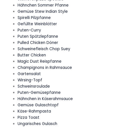
Hähnchen Sommer Pfanne
Gemüse Stew Indian Style
Spirelli Pilzpfanne
Gefüllte Weinblätter
Puten-Curry
Puten Spätzlepfanne
Pulled Chicken Döner
Schweinefleisch Chop Suey
Butter Chicken
Magic Dust Reispfanne
Champignons in Rahmsauce
Gartensalat
Wirsing-Topf
Schweinsroulade
Puten-Gemüsepfanne
Hähnchen in Käserahmsauce
Gemüse Gulaschtopf
Käse-Rahmpasta
Pizza Toast
Ungarisches Gulasch