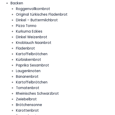
Backen
Roggenvollkornbrot
Original türkisches Fladenbrot
Dinkel – Buttermilchbrot
Pizza Tonno
Kurkuma Eckies
Dinkel Weizenbrot
Knoblauch Naanbrot
Fladenbrot
Kartoffelbrötchen
Kürbiskernbrot
Paprika Sesambrot
Laugenknoten
Bananenbrot
Kartoffelbrötchen
Tomatenbrot
Rheinisches Schwarzbrot
Zwiebelbrot
Brötchensonne
Karottenbrot