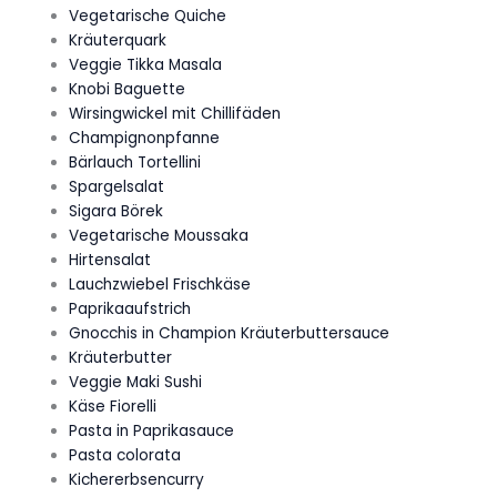
Vegetarische Quiche
Kräuterquark
Veggie Tikka Masala
Knobi Baguette
Wirsingwickel mit Chillifäden
Champignonpfanne
Bärlauch Tortellini
Spargelsalat
Sigara Börek
Vegetarische Moussaka
Hirtensalat
Lauchzwiebel Frischkäse
Paprikaaufstrich
Gnocchis in Champion Kräuterbuttersauce
Kräuterbutter
Veggie Maki Sushi
Käse Fiorelli
Pasta in Paprikasauce
Pasta colorata
Kichererbsencurry