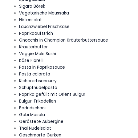
Sigara Börek
Vegetarische Moussaka
Hirtensalat
Lauchzwiebel Frischkäse
Paprikaaufstrich
Gnocchis in Champion Kräuterbuttersauce
Kräuterbutter
Veggie Maki Sushi
Käse Fiorelli
Pasta in Paprikasauce
Pasta colorata
Kichererbsencurry
Schupfnudelpasta
Paprika gefüllt mit Orient Bulgur
Bulgur-Frikadellen
Badridschani
Gobi Masala
Geröstete Aubergine
Thai Nudelsalat
Geschmorte Gurken