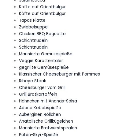
Saltimbocca
Köfte auf Orientbulgur
Köfte auf Orientbulgur
Tapas Platte
Zwiebelsuppe
Chicken BBQ Baguette
Schichtnudeln
Schichtnudeln
Marinierte Gemüsespieße
Veggie Karottentaler
gegrillte Gemüsespieße
Klassischer Cheeseburger mit Pommes
Ribeye Steak
Cheesburger vom Grill
Grill Bratkartoffeln
Hähnchen mit Ananas-Salsa
Adana Kebabspieße
Auberginen Röllchen
Anatolische Grillkügelchen
Marinierte Bratwurstspiralen
Puten-Skyr-Spieße