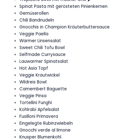
Spinat Pasta mit gerösteten Pinienkernen
Gemüserollen
Chili Bandnudeln
Gnocchis in Champion Kräuterbuttersauce
Veggie Paella
Warmer Linsensalat
Sweet Chili Tofu Bowl
Selfmade Currysauce
Lauwarmer Spinatsalat
Hot Asia Topf
Veggie Krautwickel
Wildreis Bowl
Camembert Baguette
Veggie Pinsa
Tortellini Funghi
Kohlrabi Apfelsalat
Fusilloni Primavera
Eingelegte Rubinzwiebeln
Gnocchi verde al limone
Knusper Blumenkohl