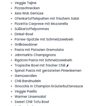
Veggie Tajine
Pizzaschnecken
Asia Wok Gemüse
Ofenkartoffelspalten mit frischem Salat
Pizzetta Carprese mit Mozzarella
Süßkartoffelpommes
Dinkel-Bowl
Porree-Spätzle mit Schmelzzwiebeln
Grillkäsedöner
Pasta mit Pistazien Gremolata
Jahrmarkts Champignons
Rigatoni Pasta mit Schmelzzwiebeln
Tropische Bowl mit frischer Chili 🌶️
Spinat Pasta mit gerösteten Pinienkernen
Gemüserollen
Chili Bandnudeln
Gnocchis in Champion Kräuterbuttersauce
Veggie Paella
Warmer Linsensalat
Sweet Chili Tofu Bowl