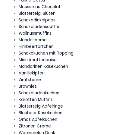
Panna Cotta
Mousse au Chocolat
Blätterteig-Blüten
Schokodinkelpops
Schokoladensouffle
Wallnussmuffins
Mandelcreme
Himbeertörtchen
Schokokuchen mit Topping
Mini Limettenbaiser
Mandarinen Käsekuchen
Vanillekipferl
Zimtsterne
Brownies
Schokoladenkuchen
Karotten Muffins
Blätterteig Apfelringe
Blaubeer Käsekuchen
Omas Apfelkuchen
Zitronen Creme
Watermelon Drink