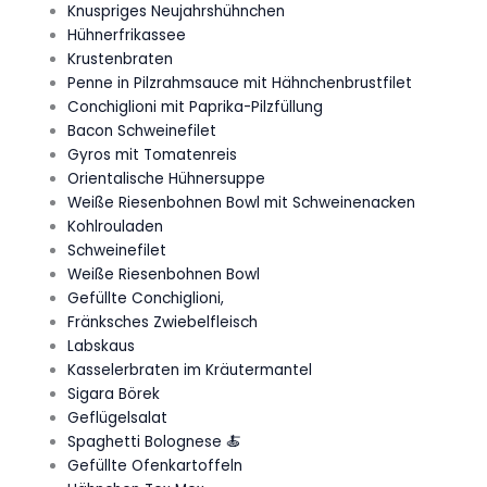
Knuspriges Neujahrshühnchen
Hühnerfrikassee
Krustenbraten
Penne in Pilzrahmsauce mit Hähnchenbrustfilet
Conchiglioni mit Paprika-Pilzfüllung
Bacon Schweinefilet
Gyros mit Tomatenreis
Orientalische Hühnersuppe
Weiße Riesenbohnen Bowl mit Schweinenacken
Kohlrouladen
Schweinefilet
Weiße Riesenbohnen Bowl
Gefüllte Conchiglioni,
Fränksches Zwiebelfleisch
Labskaus
Kasselerbraten im Kräutermantel
Sigara Börek
Geflügelsalat
Spaghetti Bolognese 🍝
Gefüllte Ofenkartoffeln