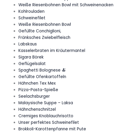
Weiße Riesenbohnen Bowl mit Schweinenacken
Kohlrouladen
Schweinefilet
Weiße Riesenbohnen Bowl
Gefüllte Conchiglioni,
Fränksches Zwiebelfleisch
Labskaus
Kasselerbraten im Kräutermantel
Sigara Börek
Geflügelsalat
Spaghetti Bolognese 🍝
Gefüllte Ofenkartoffeln
Hähnchen Tex Mex
Pizza-Pasta-Spieße
Seelachsburger
Malaysische Suppe – Laksa
Hähnchenschnitzel
Cremiges Knoblauchrisotto
Unser perfektes Schweinefilet
Brokkoli-Karottenpfanne mit Pute