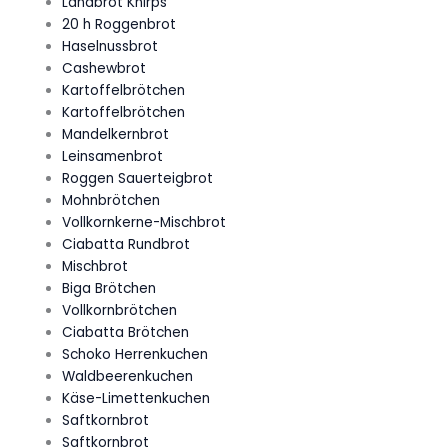
Landbrot Knirps
20 h Roggenbrot
Haselnussbrot
Cashewbrot
Kartoffelbrötchen
Kartoffelbrötchen
Mandelkernbrot
Leinsamenbrot
Roggen Sauerteigbrot
Mohnbrötchen
Vollkornkerne-Mischbrot
Ciabatta Rundbrot
Mischbrot
Biga Brötchen
Vollkornbrötchen
Ciabatta Brötchen
Schoko Herrenkuchen
Waldbeerenkuchen
Käse-Limettenkuchen
Saftkornbrot
Saftkornbrot