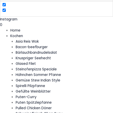
Instagram
0
Home
Kochen
Asia Reis Wok
Bacon-beefburger
Bärlauchbandnudelsalat
Knuspriger Seehecht
Glased Filet
Steinofenpizza Speciale
Hähnchen Sommer Pfanne
Gemüse Stew Indian Style
Spirelli Pilzpfanne
Gefüllte Weinblätter
Puten-Curry
Puten Spätzlepfanne
Pulled Chicken Döner