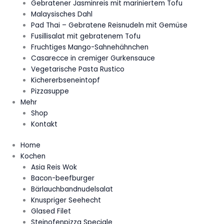
Gebratener Jasminreis mit mariniertem Tofu
Malaysisches Dahl
Pad Thai – Gebratene Reisnudeln mit Gemüse
Fusillisalat mit gebratenem Tofu
Fruchtiges Mango-Sahnehähnchen
Casarecce in cremiger Gurkensauce
Vegetarische Pasta Rustico
Kichererbseneintopf
Pizzasuppe
Mehr
Shop
Kontakt
Home
Kochen
Asia Reis Wok
Bacon-beefburger
Bärlauchbandnudelsalat
Knuspriger Seehecht
Glased Filet
Steinofenpizza Speciale